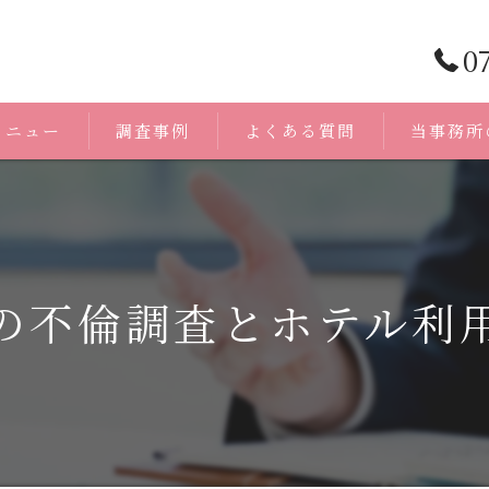
0
メニュー
調査事例
よくある質問
当事務所
浮気調査
身辺調査
の不倫調査とホテル利
証拠
人探し
無料相談