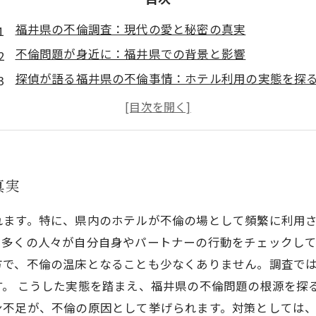
福井県の不倫調査：現代の愛と秘密の真実
不倫問題が身近に：福井県での背景と影響
探偵が語る福井県の不倫事情：ホテル利用の実態を探
ホテル利用の特徴と動向：不倫の舞台裏を暴く
福井県の不倫問題に迫る：探偵から見た解決策とは
不倫調査の真実と教訓：福井県から見る愛の形
福井県における不倫：社会の変化と向き合う道
真実
れます。特に、県内のホテルが不倫の場として頻繁に利用
多くの人々が自分自身やパートナーの行動をチェックして
方で、不倫の温床となることも少なくありません。調査で
。 こうした実態を踏まえ、福井県の不倫問題の根源を探
ン不足が、不倫の原因として挙げられます。対策としては