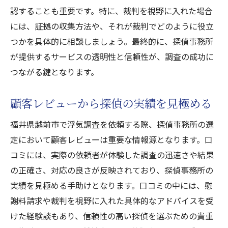
調査期間中の安心感を高める方法
認することも重要です。特に、裁判を視野に入れた場合
調査終了後の報告とその活用法
には、証拠の収集方法や、それが裁判でどのように役立
依頼者の不安を解消するためのQ&A
つかを具体的に相談しましょう。最終的に、探偵事務所
が提供するサービスの透明性と信頼性が、調査の成功に
安心して任せられる探偵事務所の特徴
つながる鍵となります。
顧客レビューから探偵の実績を見極める
福井県越前市で浮気調査を依頼する際、探偵事務所の選
定において顧客レビューは重要な情報源となります。口
コミには、実際の依頼者が体験した調査の迅速さや結果
の正確さ、対応の良さが反映されており、探偵事務所の
実績を見極める手助けとなります。口コミの中には、慰
謝料請求や裁判を視野に入れた具体的なアドバイスを受
けた経験談もあり、信頼性の高い探偵を選ぶための貴重