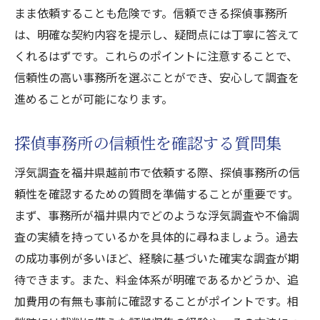
まま依頼することも危険です。信頼できる探偵事務所
料金体系に基づく調査プランの選定
は、明確な契約内容を提示し、疑問点には丁寧に答えて
料金に見合った価値のある調査を
くれるはずです。これらのポイントに注意することで、
透明性のある探偵事務所を選ぶポイント
信頼性の高い事務所を選ぶことができ、安心して調査を
透明性がもたらす安心と信頼
進めることが可能になります。
契約前に確認すべき透明性の基準
調査内容と結果の明確な報告方針
探偵事務所の信頼性を確認する質問集
不透明な契約条件を避ける方法
浮気調査を福井県越前市で依頼する際、探偵事務所の信
透明性のある事務所の見分け方
頼性を確認するための質問を準備することが重要です。
透明性を持つ事務所選びの成功談
まず、事務所が福井県内でどのような浮気調査や不倫調
浮気調査の相談時に確認すべきこと
査の実績を持っているかを具体的に尋ねましょう。過去
の成功事例が多いほど、経験に基づいた確実な調査が期
初回相談で明確にすべきポイント
待できます。また、料金体系が明確であるかどうか、追
相談時に聞くべき探偵の過去事例
加費用の有無も事前に確認することがポイントです。相
相談時に持参すべき書類と情報