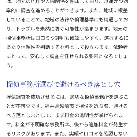
は、地元の地理や人間関係を熟知しており、迅速かつ効
口コミと実績の比較でわかる事務所の実力
率的に調査を進めることができます。また、地域に根差
地域密着型探偵のメリットとは
していることで、地域の法律や倫理基準にも精通してお
り、トラブルを未然に防ぐ可能性が高まります。地元の
地域密着型ならではの迅速な対応力
探偵事務所は口コミや評判も確認しやすく、選択するに
地元情報を活かした調査の強み
あたり信頼性を判断する材料として役立ちます。依頼者
地元の人脈を活用した調査方法
にとって、安心して調査を任せられる要因となるでしょ
地域を知り尽くしたアプローチ法
う。
福井県越前市での調査成功例
地域限定のサービスがもたらす安心感
探偵事務所選びで避けるべき落とし穴
浮気調査で成功するための料金体系の重要性
浮気調査を成功させるには、適切な探偵事務所を選ぶこ
明確な料金体系が持つ安心感
とが不可欠です。福井県越前市で探偵を選ぶ際、避ける
追加料金を避けるための確認事項
べき落とし穴として、まず料金の透明性が挙げられま
料金と品質のバランスを見極める
す。料金が不明確な事務所は、後から追加料金が発生す
るリスクがあります。また、実績や口コミを確認しない
透明な料金説明が信頼性を示す理由