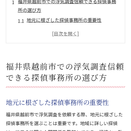
福井県越前市での浮気調査信頼できる探偵事務
所の選び方
地元に根ざした探偵事務所の重要性
探偵事務所選びで避けるべき落とし穴
探偵事務所の信頼性を確認する質問集
成功する浮気調査のための初回相談の秘訣
顧客レビューから探偵の実績を見極める
福井県越前市での浮気調査信頼
選んで後悔しない探偵事務所の特徴
できる探偵事務所の選び方
探偵事務所の実績と口コミの確認方法
実績が示す信頼の指標とは
口コミはどの程度信頼できるか
地元に根ざした探偵事務所の重要性
オンラインレビューを正しく読むコツ
福井県越前市で浮気調査を依頼する際、地元に根ざした
過去の調査事例から学ぶ成功パターン
探偵事務所を選ぶことは重要です。地域に詳しい探偵
探偵業界のプロに聞く評価のポイント