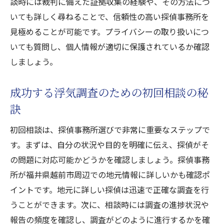
談時には裁判に備えた証拠収集の経験や、その方法につ
探偵との信頼関係を築くための質問
いても詳しく尋ねることで、信頼性の高い探偵事務所を
相談時の注意点と成功談
見極めることが可能です。プライバシーの取り扱いにつ
初回相談で浮気調査の方向性を決定
いても質問し、個人情報が適切に保護されているか確認
裁判や慰謝料請求に役立つ探偵の活用法
しましょう。
裁判に強い探偵が持つ特徴
成功する浮気調査のための初回相談の秘
慰謝料請求に必要な証拠の収集法
訣
探偵が提供する裁判資料の信頼性
法律の専門家との連携方法
初回相談は、探偵事務所選びで非常に重要なステップで
探偵の証拠がもたらす裁判の優位性
す。まずは、自分の状況や目的を明確に伝え、探偵がそ
の問題に対応可能かどうかを確認しましょう。探偵事務
探偵を活用したケーススタディ
所が福井県越前市周辺での地元情報に詳しいかも確認ポ
安心して調査を依頼するためのステップ
イントです。地元に詳しい探偵は迅速で正確な調査を行
依頼前に知っておくべき事務所の選び方
うことができます。次に、相談時には調査の進捗状況や
依頼時に確認すべき契約内容
報告の頻度を確認し、調査がどのように進行するかを確