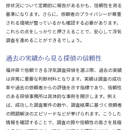
捗状況について定期的に報告があるかも、信頼性を測る
専門性のある調査員を選ぶ理由
基準になります。さらに、依頼者のプライバシーが尊重
探偵業法に基づく適正な業務運営
される環境が整っているかも確認する必要があります。
トラブルを避けるための事前確認
これらの点をしっかりと押さえることで、安心して浮気
信頼出来る探偵浮気調査福井県で透明性のある
調査を進めることができるでしょう。
選び方
透明性を確保するための契約内容
過去の実績から見る探偵の信頼性
相談時に確認すべき重要な質問
福井県で信頼できる浮気調査探偵を選ぶ際、過去の実績
信頼関係構築のための初回訪問
は非常に重要な判断材料となります。実績は調査の成功
調査結果の正確性と迅速な対応
率や過去の依頼者からの評価を示す指標であり、信頼性
お客様の声を活用した信頼性の評価
のある探偵事務所は具体的な事例を開示します。例え
探偵業界の法令遵守の重要性
ば、成功した調査案件の数や、調査結果に基づく依頼者
福井県での信頼出来る探偵浮気調査料金と選び
の問題解決のエピソードなどが挙げられます。こうした
方のコツ
情報を確認することで、調査の質や信頼性の高さを見極