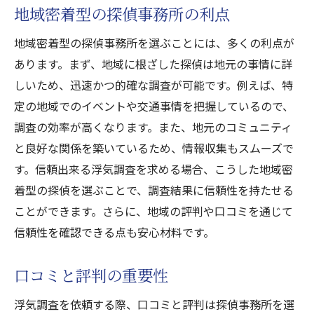
地域密着型の探偵事務所の利点
福井県で信頼出来る探偵浮気調査選びのポイン
トと料金の全貌
地域密着型の探偵事務所を選ぶことには、多くの利点が
あります。まず、地域に根ざした探偵は地元の事情に詳
探偵選びで失敗しないためのポイント
しいため、迅速かつ的確な調査が可能です。例えば、特
料金の透明性を確認する方法
定の地域でのイベントや交通事情を把握しているので、
浮気調査の成功率を左右する要因
調査の効率が高くなります。また、地元のコミュニティ
費用に見合った調査結果を得るために
と良好な関係を築いているため、情報収集もスムーズで
信頼できる探偵事務所の見極め方
す。信頼出来る浮気調査を求める場合、こうした地域密
料金と信頼性のバランスのとり方
着型の探偵を選ぶことで、調査結果に信頼性を持たせる
ことができます。さらに、地域の評判や口コミを通じて
信頼性を確認できる点も安心材料です。
口コミと評判の重要性
浮気調査を依頼する際、口コミと評判は探偵事務所を選