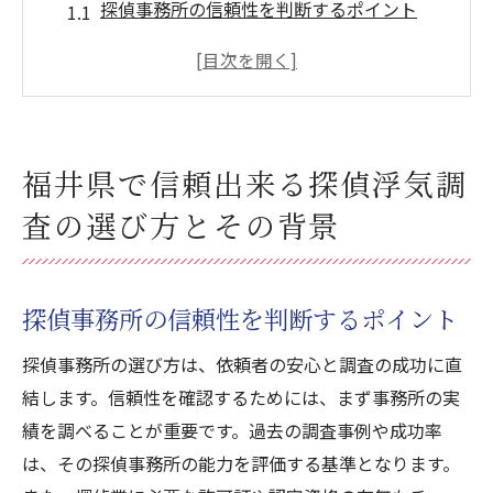
探偵事務所の信頼性を判断するポイント
浮気調査の依頼前に確認すべき重要事項
過去の実績から見る探偵の信頼性
必要な許可証と認定資格について
地域密着型の探偵事務所の利点
福井県で信頼出来る探偵浮気調
口コミと評判の重要性
査の選び方とその背景
信頼出来る探偵浮気調査福井県での料金体系を
詳しく解説
料金体系の種類とその特徴
探偵事務所の信頼性を判断するポイント
見積もりの透明性とその意味
探偵事務所の選び方は、依頼者の安心と調査の成功に直
福井県の浮気調査の平均費用
結します。信頼性を確認するためには、まず事務所の実
追加費用が発生する場合の事例
績を調べることが重要です。過去の調査事例や成功率
パッケージプランのメリットとデメリット
は、その探偵事務所の能力を評価する基準となります。
料金交渉時の注意点