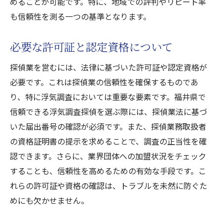
めることが可能です。特に、地域での評判やリピート率
納得できる料金設定の見極め方
も信頼性を測る一つの基準となります。
料金とサービス内容のバランス
探偵事務所選びで失敗しないために
必要な許可証と認定資格について
料金比較の際に注意すべきポイント
探偵業を営むには、法律に基づいた許可証や認定資格が
調査後のサポート体制の確認
必要です。これは探偵業の信頼性を確保するものであ
コストパフォーマンスを考慮した選択
り、特に浮気調査においては重要な要素です。福井県で
信頼出来る探偵福井県での浮気調査料金と信頼
信頼できる浮気調査探偵を選ぶ際には、探偵業法に基づ
性の関係
いた届出番号の確認が必須です。また、探偵業務取扱者
料金が信頼性に及ぼす影響
の資格証明書の提示を求めることで、調査の正当性を確
高額な料金の裏にある理由
認できます。さらに、業界団体への加盟状況をチェック
信頼性の高い探偵選びの経済的な視点
することも、信頼性を高めるための有効な手段です。こ
格安料金のリスクと注意点
れらの許可証や資格の確認は、トラブルを未然に防ぐた
めにも欠かせません。
長期的な信頼を築くための費用対効果
適正料金の基準を知る