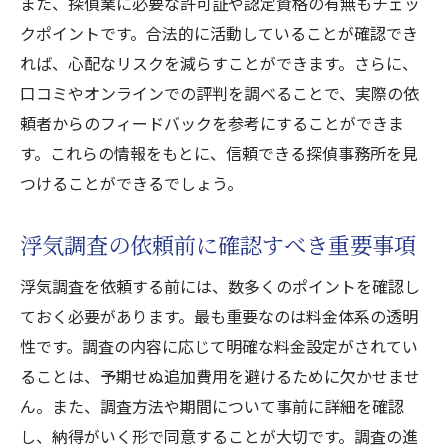
また、探偵業に必要な許可証や認定資格の有無もチェッ
福井県での探偵浮気調査安心のための選び方と
クポイントです。合法的に活動していることが確認でき
信頼性
れば、心配なリスクを減らすことができます。さらに、
口コミやオンラインでの評判を調べることで、実際の依
安心して依頼できる探偵を見つけるには
頼者からのフィードバックを参考にすることができま
信頼を築くための初回相談の活用法
す。これらの情報をもとに、信頼できる探偵事務所を見
調査過程でのプライバシー保護対策
つけることができるでしょう。
契約書に明記すべき事項
調査報告書の内容とその質
浮気調査の依頼前に確認すべき重要事項
定期的な進捗報告の重要性
浮気調査を依頼する前には、数多くのポイントを確認し
浮気調査探偵福井県で信頼を得るための重要な
ておく必要があります。最も重要なのは料金体系の透明
ポイント
性です。調査の内容に応じて明確な料金設定がされてい
探偵とのコミュニケーション方法
ることは、予期せぬ追加費用を避けるために欠かせませ
信頼できる探偵の選び方の基準
ん。また、調査方法や期間について事前に詳細を確認
調査の信頼性を高める方法
し、納得がいく形で同意することが大切です。調査の進