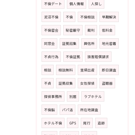
不倫デート
個人情報
人探し
泥沼不倫
不倫
不倫相談
早期解決
不倫密会
秘密厳守
裁判
低料金
同窓会
証拠招集
興信所
地元密着
不貞行為
不倫証拠
損害賠償請求
相談
相談無料
里帰出産
即日調査
不貞
証拠収集
女性探偵
盗聴器
探偵事務所
別居
ラブホテル
不倫脳
パパ活
所在地調査
ホテル不倫
GPS
尾行
追跡