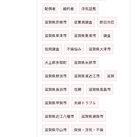
配偶者
婚約者
浮気証拠
滋賀県彦根市
従業員調査
即日対応
滋賀県草津市
滋賀県栗東市
調査
信用調査
不倫悩み
滋賀県大津市
犬上郡多賀町
滋賀県米原市
滋賀県野洲市
滋賀県東近江市
滋賀
滋賀県長浜市
信頼
滋賀県高島市
滋賀県甲賀市
夫婦トラブル
滋賀県近江八幡市
滋賀県湖南市
滋賀県守山市
探偵・浮気・不倫