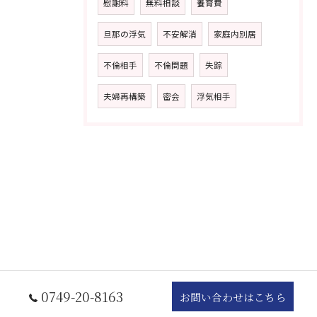
慰謝料
無料相談
養育費
旦那の浮気
不安解消
家庭内別居
不倫相手
不倫問題
失踪
夫婦再構築
密会
浮気相手
0749-20-8163
お問い合わせはこちら