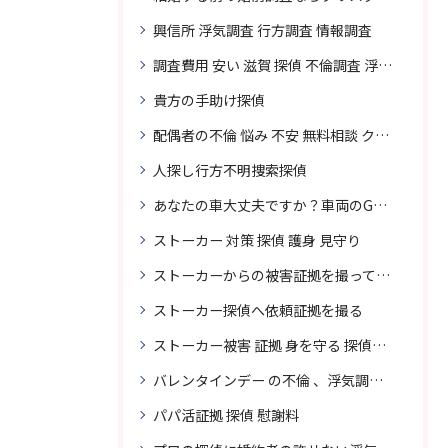
興信所 浮気調査 行方調査 情報調査
調査費用 安い 滋賀 探偵 不倫調査 浮気調査
貴方の手助け探偵
配偶者の不倫 悩み 不安 無料相談 クリスタル探偵事務所
人探し行方不明捜索探偵
あなたの車大丈夫ですか？車両のGPS捜索なら滋賀クリスタル探偵事務所
ストーカー 対策 探偵 護身 見守り
ストーカーからの被害証拠を撮って貴女を護ります
ストーカー探偵へ依頼証拠を撮る
ストーカー被害 証拠 身を守る 探偵に頼む
バレンタインデー の不倫 、浮気調査に強い探偵
パパ活証拠 探偵 慰謝料