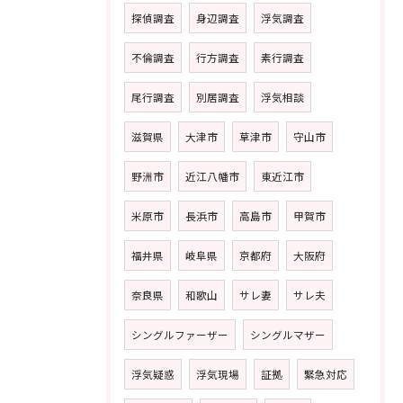
探偵調査
身辺調査
浮気調査
不倫調査
行方調査
素行調査
尾行調査
別居調査
浮気相談
滋賀県
大津市
草津市
守山市
野洲市
近江八幡市
東近江市
米原市
長浜市
高島市
甲賀市
福井県
岐阜県
京都府
大阪府
奈良県
和歌山
サレ妻
サレ夫
シングルファーザー
シングルマザー
浮気疑惑
浮気現場
証拠
緊急対応