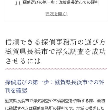
探偵選びの第一歩：滋賀県長浜市での評判
を確認
探偵事務所の実績と信頼性を見極める方法
地元に強い探偵を選ぶメリットと注意点
依頼前に確認すべき探偵事務所の対応力
信頼できる探偵事務所の選び方
探偵選びで重要な価格とサービスの比較
滋賀県長浜市で浮気調査を成功
長浜市での不倫調査成功の秘訣を知る
させるには
滋賀県長浜市の不倫調査プロが教える調査の流
れとポイント
初回相談から調査完了までの基本ステップ
探偵選びの第一歩：滋賀県長浜市での評
調査開始前に知っておくべき法律と倫理
判を確認
プロの探偵が行う情報収集の技術
滋賀県長浜市で浮気調査や不倫調査を依頼する際、最初
証拠収集における最新の技術と機材の活用
に確認すべきは探偵事務所の評判です。地域に根ざした
調査報告書の重要性と内容の確認方法