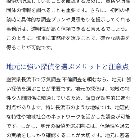
探偵が所属していることを確認するために、資格や所属
長浜市での不倫調査における地域特性
団体の情報を調べることも重要です。さらに、初回の相
プロが語る不倫調査の裏側と秘訣
談時に具体的な調査プランや見積もりを提示してくれる
長浜市での典型的な調査ケーススタディ
事務所は、透明性が高く信頼できると言えるでしょう。
不倫調査成功例と失敗例から学ぶ
このように、慎重に事務所を選ぶことで、確かな結果を
探偵が直面する現場での課題と解決策
得ることが可能です。
不倫調査のプロが守るべき倫理と信頼
地元に強い探偵を選ぶメリットと注意点
滋賀県長浜市での浮気調査依頼前に知っておく
べきこと
滋賀県長浜市で浮気調査 不倫調査を頼むなら、地元に強
不倫調査を依頼する前の心構え
い探偵を選ぶことが重要です。地元の探偵は、地域の特
長浜市での不倫調査にかかる費用の相場
性や人間関係に精通しているため、調査が効率的に進む
探偵事務所を選ぶ際に避けるべき注意点
利点があります。特に長浜市のような地域では、地理的
な特性や地域社会のネットワークを活かした調査が可能
調査依頼後の生活への影響と対処法
です。しかし、地元の探偵を選ぶ際には、信頼性や過去
不倫調査の依頼をためらう方へのアドバイ
の実績をしっかり確認することが大切です。地元に密着
ス