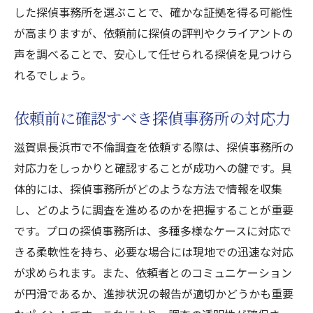
した探偵事務所を選ぶことで、確かな証拠を得る可能性
調査前に確認しておくべき法的事項
が高まりますが、依頼前に探偵の評判やクライアントの
不倫問題に立ち向かう滋賀県長浜市で心強い探
声を調べることで、安心して任せられる探偵を見つけら
偵の力
れるでしょう。
探偵のプロフェッショナルが与える安心感
不倫問題解決のための探偵の役割
依頼前に確認すべき探偵事務所の対応力
探偵が提供する心強いサポートとアドバイ
滋賀県長浜市で不倫調査を依頼する際は、探偵事務所の
ス
対応力をしっかりと確認することが成功への鍵です。具
地域密着型の探偵が提供する迅速な対応
体的には、探偵事務所がどのような方法で情報を収集
不倫問題における探偵の法的支援
し、どのように調査を進めるのかを把握することが重要
探偵と共に乗り越えるためのメンタルケア
です。プロの探偵事務所は、多種多様なケースに対応で
滋賀県長浜市の探偵が語る確かな証拠を得るた
きる柔軟性を持ち、必要な場合には現地での迅速な対応
めの心得
が求められます。また、依頼者とのコミュニケーション
が円滑であるか、進捗状況の報告が適切かどうかも重要
確かな証拠を得るための事前準備と計画