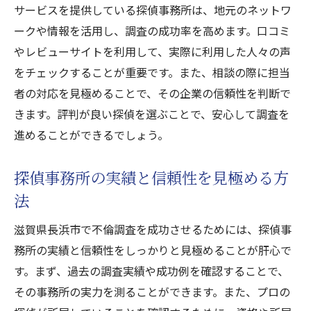
サービスを提供している探偵事務所は、地元のネットワ
不倫調査後のフォローアップとアフターケ
ークや情報を活用し、調査の成功率を高めます。口コミ
ア
やレビューサイトを利用して、実際に利用した人々の声
探偵事務所の活用法滋賀県長浜市で不倫調査を
をチェックすることが重要です。また、相談の際に担当
頼むなら
者の対応を見極めることで、その企業の信頼性を判断で
初めての探偵事務所利用で知っておくべき
きます。評判が良い探偵を選ぶことで、安心して調査を
こと
進めることができるでしょう。
不倫調査依頼時の具体的な準備と心構え
探偵事務所の実績と信頼性を見極める方
探偵に伝えるべき情報と依頼の詳細
法
調査中の適切なコミュニケーション方法
調査結果の解釈と今後の対策
滋賀県長浜市で不倫調査を成功させるためには、探偵事
探偵事務所に追加依頼する際のポイント
務所の実績と信頼性をしっかりと見極めることが肝心で
す。まず、過去の調査実績や成功例を確認することで、
滋賀県長浜市における不倫調査の実態とプロの
その事務所の実力を測ることができます。また、プロの
秘密