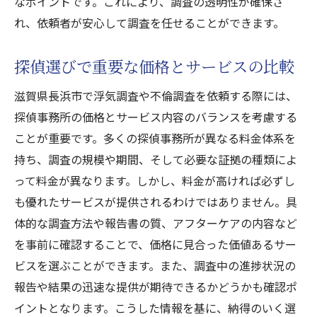
なポイントです。これにより、調査の透明性が確保さ
探偵が行う隙のない証拠収集方法
れ、依頼者が安心して調査を任せることができます。
判断を誤らないための証拠の整理法
信頼できる証拠を得るための技術と経験
探偵選びで重要な価格とサービスの比較
証拠の扱いにおける注意点と法的知識
滋賀県長浜市で浮気調査や不倫調査を依頼する際には、
探偵が語る信頼性の高い証拠提供とは
探偵事務所の価格とサービス内容のバランスを考慮する
滋賀県長浜市で不倫調査を依頼する際の注意点
ことが重要です。多くの探偵事務所が異なる料金体系を
と成功の秘訣
持ち、調査の規模や期間、そして必要な証拠の種類によ
不倫調査依頼時のトラブル回避法
って料金が異なります。しかし、料金が高ければ必ずし
探偵に依頼した際のプライバシー保護の重
も優れたサービスが提供されるわけではありません。具
要性
体的な調査方法や報告書の質、アフターケアの内容など
調査を成功に導くためのコミュニケーショ
を事前に確認することで、価格に見合った価値あるサー
ン
ビスを選ぶことができます。また、調査中の進捗状況の
依頼者が知っておくべき不倫調査のメリッ
報告や結果の迅速な提供が期待できるかどうかも確認ポ
ト
イントとなります。こうした情報を基に、納得のいく選