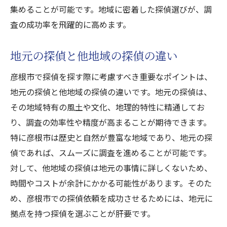
集めることが可能です。地域に密着した探偵選びが、調
成功に導くためのコミュニケーション術
査の成功率を飛躍的に高めます。
探偵業界の最新トレンドを知る
地元情報を駆使した彦根市探偵の調査事例
地元の探偵と他地域の探偵の違い
過去の成功事例から学ぶ効果的な手法
彦根市で探偵を探す際に考慮すべき重要なポイントは、
地元情報がもたらす調査のメリット
地元の探偵と他地域の探偵の違いです。地元の探偵は、
情報収集における地元ネットワークの活用
その地域特有の風土や文化、地理的特性に精通してお
特定のエリアにおける調査事例
り、調査の効率性や精度が高まることが期待できます。
地元住民の協力を得た調査成功例
特に彦根市は歴史と自然が豊富な地域であり、地元の探
地域情報を使った調査の具体例
偵であれば、スムーズに調査を進めることが可能です。
彦根市特有の環境に適した探偵調査手法とは
対して、他地域の探偵は地元の事情に詳しくないため、
時間やコストが余計にかかる可能性があります。そのた
環境に合わせた調査手法の選び方
め、彦根市での探偵依頼を成功させるためには、地元に
地域の特徴を活かした独自の手法
拠点を持つ探偵を選ぶことが肝要です。
環境変化に対応した調査の工夫