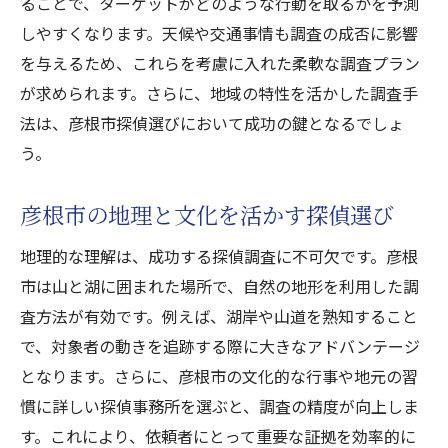
ることで、ターゲットがどのような行動を取るかを予測
信頼できる彦根市探偵事務所を見つけるための
しやすくなります。天候や交通事情も調査の成否に影響
チェックポイント
を与えるため、これらを考慮に入れた柔軟な調査プラン
が求められます。さらに、地域の特性を活かした調査手
信頼性のある探偵事務所の特徴
法は、彦根市探偵選びにおいて成功の鍵となるでしょ
探偵事務所選びの際の重要な質問
う。
過去の成功事例から信頼性を確認
地元での評判をチェックする方法
彦根市の地理と文化を活かす探偵選び
探偵事務所のライセンスと資格の確認
地理的な理解は、成功する探偵調査に不可欠です。彦根
訪問時に確認すべきポイント
市は山と湖に囲まれた場所で、自然の地形を利用した調
探偵業界のプロが語る彦根市での調査成功の鍵
査方法が有効です。例えば、湖岸や山道を熟知すること
プロが語る成功する調査の共通点
で、対象者の動きを追跡する際に大きなアドバンテージ
経験豊富な探偵から学ぶ調査手法
となります。さらに、彦根市の文化的な行事や地元の習
調査成功を保証するための準備
慣に詳しい探偵事務所を選ぶと、調査の精度が向上しま
す。これにより、依頼者にとって重要な証拠を効率的に
プロフェッショナルの視点から見た彦根市