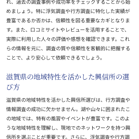
れ、過去の調査事例や成功率をチェックすることから始
行方調査の最新手法と成果
めましょう。特に浮気調査や行方調査に特化した実績が
失踪者追跡における興信所の役割
豊富であるか否かは、信頼性を図る重要なカギとなりま
実際の調査から見る行方調査の成功要因
す。また、口コミサイトやレビューを活用することで、
滋賀県での失踪者捜索の具体的事例
実際に利用した人々の評価や感想を確認できます。これ
心の安らぎを取り戻す滋賀の興信所による行方
らの情報を元に、調査の質や信頼性を客観的に把握する
調査の重要性
ことで、より安心して依頼できるでしょう。
行方調査が心の安らぎをもたらす理由
滋賀県の地域特性を活かした興信所の選
滋賀の興信所が提供する安心の行方調査
び方
興信所の行方調査による心のサポート
行方調査の重要性とその効果
滋賀県の地域特性を活かした興信所選びは、行方調査や
心の安らぎを取り戻すための調査法
情報調査の成功に欠かせません。湖や山々に囲まれたこ
の地域では、特有の風習やイベントが豊富です。このよ
滋賀県で行方調査を依頼するメリット
うな地域特性を理解し、現地でのネットワークを持つ興
信所を選ぶことが重要です。さらに、浮気調査や行方調