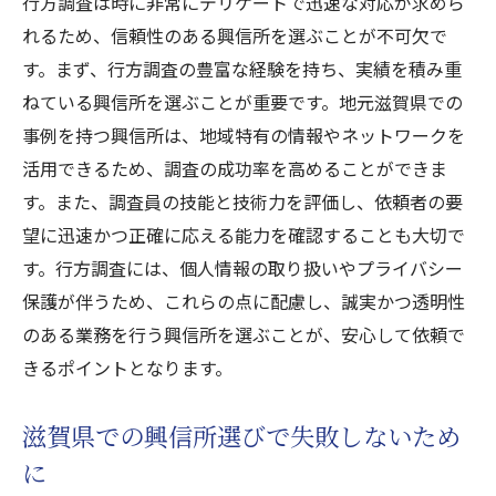
行方調査は時に非常にデリケートで迅速な対応が求めら
浮気調査が心の平穏をもたらす理由
れるため、信頼性のある興信所を選ぶことが不可欠で
興信所が提供する安心の浮気調査サービス
す。まず、行方調査の豊富な経験を持ち、実績を積み重
滋賀県の興信所が選ばれる理由とは
ねている興信所を選ぶことが重要です。地元滋賀県での
浮気調査の成功に欠かせないサポート体制
事例を持つ興信所は、地域特有の情報やネットワークを
心の平穏を取り戻すための浮気調査の流れ
活用できるため、調査の成功率を高めることができま
浮気調査後のケアとサポートの充実
す。また、調査員の技能と技術力を評価し、依頼者の要
情報調査に特化した興信所の選び方とそのメリ
望に迅速かつ正確に応える能力を確認することも大切で
ット
す。行方調査には、個人情報の取り扱いやプライバシー
保護が伴うため、これらの点に配慮し、誠実かつ透明性
情報調査に強い興信所の見極め方
のある業務を行う興信所を選ぶことが、安心して依頼で
情報調査の専門家が持つ強みとは
きるポイントとなります。
滋賀県で情報調査が重要な理由
情報調査のプロが提供する安心のサービス
滋賀県での興信所選びで失敗しないため
情報調査による心の平穏の取り戻し方
に
興信所を選ぶ際の情報調査のチェックポイ