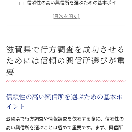
信頼性の高い興信所を選ぶための基本ポイ
ント
行方調査における興信所の選び方とその重
要性
滋賀県での興信所選びで失敗しないために
滋賀県で行方調査を成功させる
興信所の実績と信頼性の確認方法
ためには信頼の興信所選びが重
滋賀県の地域特性を活かした興信所の選び
方
要
成功する行方調査のための興信所の特徴
浮気調査も安心！滋賀の興信所が提供する確か
信頼性の高い興信所を選ぶための基本ポ
な情報調査
イント
滋賀の興信所が提供する浮気調査の特徴
安心して依頼できる情報調査の秘訣
滋賀県で行方調査や情報調査を依頼する際に、信頼性の
高い興信所を選ぶことは極めて重要です。まず、興信所
浮気調査のプロを選ぶべき理由