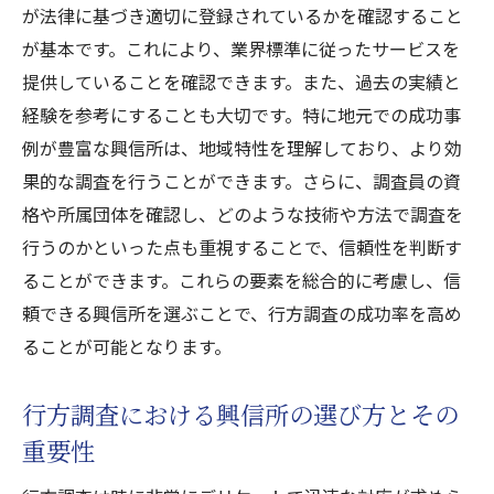
が法律に基づき適切に登録されているかを確認すること
滋賀県での浮気調査の成功事例
が基本です。これにより、業界標準に従ったサービスを
情報調査で心の平穏を取り戻す方法
提供していることを確認できます。また、過去の実績と
浮気調査における興信所のアプローチ
経験を参考にすることも大切です。特に地元での成功事
失踪者の捜索に不可欠な興信所の行方調査の秘
例が豊富な興信所は、地域特性を理解しており、より効
訣
果的な調査を行うことができます。さらに、調査員の資
行方調査における成功の要因とは
格や所属団体を確認し、どのような技術や方法で調査を
失踪者捜索で信頼できる興信所の条件
行うのかといった点も重視することで、信頼性を判断す
ることができます。これらの要素を総合的に考慮し、信
行方調査のプロセスとその効率性
頼できる興信所を選ぶことで、行方調査の成功率を高め
行方調査に特化した興信所の強み
ることが可能となります。
滋賀県内で行方調査を行う際の注意点
失踪者の早期発見に向けた調査手法
行方調査における興信所の選び方とその
滋賀県内の興信所が浮気調査で心の平穏をサポ
重要性
ートする理由