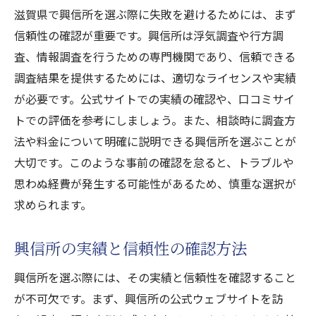
滋賀県で興信所を選ぶ際に失敗を避けるためには、まず
ント
信頼性の確認が重要です。興信所は浮気調査や行方調
滋賀県で信頼できる興信所を見つけるためのポ
査、情報調査を行うための専門機関であり、信頼できる
イント
調査結果を提供するためには、適切なライセンスや実績
興信所選びに欠かせない基本のポイント
が必要です。公式サイトでの実績の確認や、口コミサイ
信頼できる興信所の見極め方
トでの評価を参考にしましょう。また、相談時に調査方
滋賀県の興信所を選ぶ際の注意点
法や料金について明確に説明できる興信所を選ぶことが
依頼者が安心できる興信所の特徴
大切です。このような事前の確認を怠ると、トラブルや
思わぬ経費が発生する可能性があるため、慎重な選択が
信頼できる興信所を見つけるための実践方
求められます。
法
興信所選びで失敗しないためのヒント
興信所の実績と信頼性の確認方法
失踪者を追う興信所のアプローチと成功事例
興信所の行方調査アプローチの強み
興信所を選ぶ際には、その実績と信頼性を確認すること
が不可欠です。まず、興信所の公式ウェブサイトを訪
失踪者捜索での成功事例から学ぶ