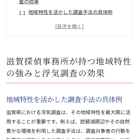
査の効果
地域特性を活かした調査手法の具体例
地元情報を駆使した調査の精度向上
地域に根ざしたネットワークの活用
地理的知識がもたらす迅速な調査対応
地域特性を理解した報告書の作成
滋賀探偵事務所が持つ地域特性
浮気調査における地域特性の重要性
の強みと浮気調査の効果
浮気調査成功のカギは滋賀探偵事務所の信頼性
にあり
信頼性が高い探偵事務所の見極め方
地域特性を活かした調査手法の具体例
実績豊富な探偵事務所の選び方
滋賀県における浮気調査は、その地域特性を最大限に活
信頼性を保証する要因とは
用することが重要です。例えば、琵琶湖周辺やその自然
探偵事務所の徹底した情報管理
豊かな環境を利用した調査手法は、調査対象者の行動を
信頼関係を築くためのコミュニケーション