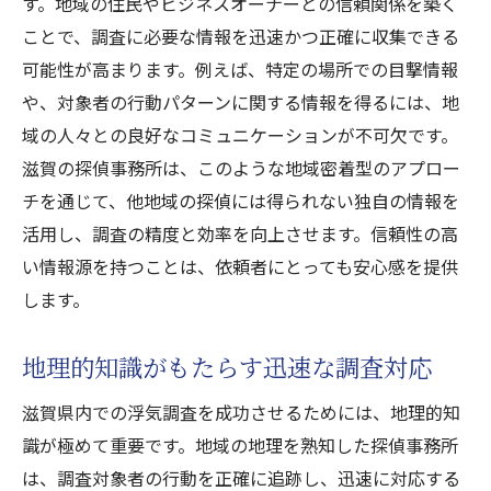
得られる調査効果
す。地域の住民やビジネスオーナーとの信頼関係を築く
ことで、調査に必要な情報を迅速かつ正確に収集できる
滋賀の文化的背景を活かした調査手法
可能性が高まります。例えば、特定の場所での目撃情報
地域文化に根ざした調査の利点
や、対象者の行動パターンに関する情報を得るには、地
文化理解が調査結果に与える影響
域の人々との良好なコミュニケーションが不可欠です。
地域文化を考慮した調査計画の重要性
滋賀の探偵事務所は、このような地域密着型のアプロー
文化的視点からの調査手法の提案
チを通じて、他地域の探偵には得られない独自の情報を
文化理解がもたらす調査の成功
活用し、調査の精度と効率を向上させます。信頼性の高
滋賀探偵事務所の評判と実績が浮気調査の成否
い情報源を持つことは、依頼者にとっても安心感を提供
を左右する
します。
浮気調査における評判の重要性
地理的知識がもたらす迅速な調査対応
実績が示す探偵事務所の信頼性
評判と実績が成功に直結する理由
滋賀県内での浮気調査を成功させるためには、地理的知
過去の成功事例から見る実績
識が極めて重要です。地域の地理を熟知した探偵事務所
は、調査対象者の行動を正確に追跡し、迅速に対応する
評判が浮気調査に与える安心感