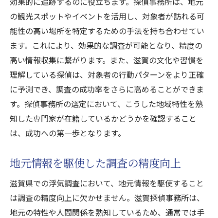
効果的に追跡するのに役立ちます。探偵事務所は、地元
信頼性が浮気調査の成功に与える影響
の観光スポットやイベントを活用し、対象者が訪れる可
地域密着型の滋賀探偵事務所が提供する効果的
能性の高い場所を特定するための手法を持ち合わせてい
な浮気調査
ます。これにより、効果的な調査が可能となり、精度の
高い情報収集に繋がります。また、滋賀の文化や習慣を
地域密着型アプローチの利点
理解している探偵は、対象者の行動パターンをより正確
滋賀特有の環境を考慮した調査手法
に予測でき、調査の成功率をさらに高めることができま
地域密着型事務所の強みと実績
す。探偵事務所の選定において、こうした地域特性を熟
地元情報を活用した効果的な調査
知した専門家が在籍しているかどうかを確認すること
地域密着型だからこその調査力
は、成功への第一歩となります。
効果的な浮気調査を可能にする要素
地元情報を駆使した調査の精度向上
口コミで選ぶ滋賀探偵事務所がもたらす安心感
と調査力
滋賀県での浮気調査において、地元情報を駆使すること
口コミを活用した探偵事務所の選び方
は調査の精度向上に欠かせません。滋賀探偵事務所は、
口コミから見える事務所の信頼性
地元の特性や人間関係を熟知しているため、通常では手