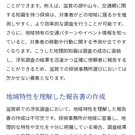
ことができます。例えば、滋賀の湖や山々、交通網に関
実績を活かした調査戦略の構築
する知識を持つ探偵は、対象者がどの地域に居るかを推
探偵事務所の透明性がもたらす滋賀での浮気調
測しやすく、より効率的な調査を行うことが可能です。
査の信頼性
さらに、地域特有の交通パターンやイベント情報を知っ
透明性の高い事務所の選び方
ていると、対象者の移動や行動に関する予測が立てやす
情報開示が信頼性に与える影響
くなります。こうした地理的知識は調査の成功に直結
透明な調査プロセスの重要性
し、浮気調査の結果を迅速かつ正確に依頼者に報告する
信頼を築くための透明性の役割
ことができるため、滋賀での探偵事務所選びにおいては
欠かせない要素となります。
透明性がもたらす安心感と結果
浮気調査における透明性の価値
地域特性を理解した報告書の作成
滋賀県での浮気調査において、地域特性を理解した報告
書の作成は不可欠です。探偵事務所が地域に密着し、地
理的な特性や文化を十分に把握している場合、調査結果