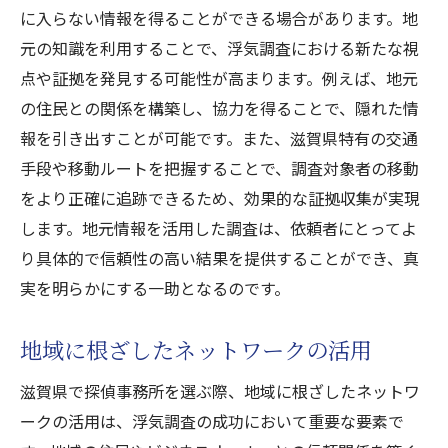
評判の良い事務所の調査力
に入らない情報を得ることができる場合があります。地
元の知識を利用することで、浮気調査における新たな視
安心感をもたらす口コミの重要性
点や証拠を発見する可能性が高まります。例えば、地元
口コミ調査で得られる事務所情報
の住民との関係を構築し、協力を得ることで、隠れた情
口コミが証明する探偵事務所の実力
報を引き出すことが可能です。また、滋賀県特有の交通
探偵事務所の選び方で決まる滋賀での浮気調査
手段や移動ルートを把握することで、調査対象者の移動
の成果
をより正確に追跡できるため、効果的な証拠収集が実現
成果を左右する探偵事務所の選択基準
します。地元情報を活用した調査は、依頼者にとってよ
成功を導く探偵事務所の特長
り具体的で信頼性の高い結果を提供することができ、真
適切な事務所選びがもたらす調査成果
実を明らかにする一助となるのです。
滋賀での浮気調査を成功させるポイント
地域に根ざしたネットワークの活用
成果に直結する探偵事務所の選び方
浮気調査の成果を最大化するための選択肢
滋賀県で探偵事務所を選ぶ際、地域に根ざしたネットワ
滋賀県の文化を理解した探偵事務所だからこそ
ークの活用は、浮気調査の成功において重要な要素で