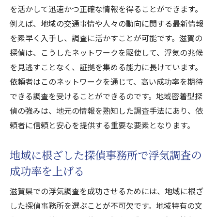
を活かして迅速かつ正確な情報を得ることができます。
探偵の経験が浮気調査の質を高めるポイン
例えば、地域の交通事情や人々の動向に関する最新情報
ト
を素早く入手し、調査に活かすことが可能です。滋賀の
滋賀探偵事務所の浮気調査で後悔しない選び方
探偵は、こうしたネットワークを駆使して、浮気の兆候
後悔しない探偵事務所選びのためのチェッ
を見逃すことなく、証拠を集める能力に長けています。
クリスト
依頼者はこのネットワークを通じて、高い成功率を期待
滋賀で浮気調査を依頼して後悔しないため
できる調査を受けることができるのです。地域密着型探
に
偵の強みは、地元の情報を熟知した調査手法にあり、依
探偵事務所選びで後悔しないための重要な
頼者に信頼と安心を提供する重要な要素となります。
指針
地域に根ざした探偵事務所で浮気調査の
浮気調査で後悔しない探偵選びの基準
成功率を上げる
失敗しない探偵事務所選びのための注意点
浮気調査で後悔しないために知っておくべ
滋賀県での浮気調査を成功させるためには、地域に根ざ
きこと
した探偵事務所を選ぶことが不可欠です。地域特有の文