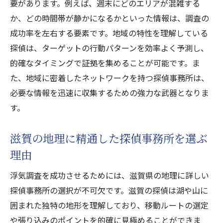
要があります。例えば、週末にどのエリアが混雑する
浮気調査に強い探偵事務所が持つ実力の秘
か、どの時間帯が静かになるかといった情報は、調査の
密
成功率を左右する要素です。地域の特性を理解している
実力で選ぶ滋賀の探偵事務所の見極め方
探偵は、ターゲットの行動パターンを効率よく予測し、
浮気調査で実力を発揮する探偵の特徴
的確なタイミングで証拠を集めることが可能です。ま
実力が光る探偵事務所で浮気調査を成功さ
た、地域に密着したネットワークを持つ探偵事務所は、
せる
必要な情報を迅速に収集するための強力な武器となりま
滋賀探偵事務所の浮気調査で重視すべきポイン
す。
ト
滋賀の地理に精通した探偵事務所を選ぶ
浮気調査における透明な料金体系の重要性
理由
探偵の対応力が浮気調査の質を左右する理
由
浮気調査を成功させるためには、滋賀県の地理に詳しい
滋賀の探偵事務所で確認すべき信頼性の証
探偵事務所の選択が不可欠です。滋賀の探偵は湖や山に
浮気調査に最適な探偵事務所選びのポイン
囲まれた独特の地形を理解しており、移動ルートの選定
ト
や張り込みのポイントを的確に見極めることができま