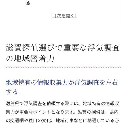
る
滋賀の地理に精通した探偵事務所を選ぶ理
由
地元コミュニティとの連携が浮気調査に活
きる
滋賀探偵選びで重要な浮気調査
滋賀県内の浮気調査で必要な地域情報の活
の地域密着力
用法
地域密着型探偵が持つ信頼の浮気調査ネッ
トワーク
地域特有の情報収集力が浮気調査を左右
地域に根ざした探偵事務所で浮気調査の成
する
功率を上げる
探偵選択で差がつく滋賀の浮気調査の実力
滋賀県で浮気調査を依頼する際には、地域特有の情報収
集力が重要なポイントとなります。滋賀の探偵は、県内
実力派探偵が持つ浮気調査の技術と経験
の交通網や独自の文化、地域行事などに精通している必
滋賀の探偵が提供する浮気調査の実力とは