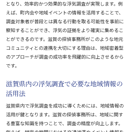
滋賀探偵事務所の浮気調査力を見極める方法
となり、効率的かつ効果的な浮気調査が実現します。例
浮気調査力を測るための探偵選びのコツ
えば、町内会や地域イベントの情報を活用することで、
探偵事務所の調査力を知るための質問集
調査対象者が普段とは異なる行動を取る可能性を事前に
察知することができ、浮気の証拠をより確実に集めるこ
浮気調査力を見極めるための探偵選びの基
とができるのです。滋賀の探偵事務所がこのような地元
準
コミュニティとの連携を大切にする理由は、地域密着型
探偵事務所の浮気調査力を比較する方法
のアプローチが調査の成功率を飛躍的に向上させるから
調査力を持つ探偵事務所の特徴と選び方
です。
浮気調査力を見極め、失敗しない探偵選び
滋賀で信頼できる探偵による浮気調査の秘訣
滋賀県内の浮気調査で必要な地域情報の
信頼できる探偵が提供する浮気調査のプロ
活用法
セス
滋賀県内で浮気調査を成功に導くためには、地域情報の
滋賀で信頼性の高い探偵事務所の選び方
活用が鍵となります。滋賀の探偵事務所は、地域に関す
浮気調査で信頼を勝ち取る探偵の秘密
る豊富な知識を持つことで、調査の精度が向上します。
信頼できる探偵が持つ浮気調査のノウハウ