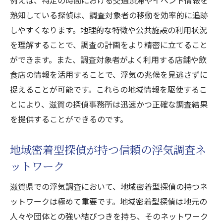
例えば、特定の時間における交通渋滞やイベント情報を
探偵事務所の信頼度を見極めるチェックポ
熟知している探偵は、調査対象者の移動を効率的に追跡
イント
しやすくなります。地理的な特徴や公共施設の利用状況
浮気調査で信頼できる探偵を選ぶための要
を理解することで、調査の計画をより精密に立てること
点
ができます。また、調査対象者がよく利用する店舗や飲
食店の情報を活用することで、浮気の兆候を見逃さずに
浮気調査を依頼するなら滋賀探偵の経験がカギ
捉えることが可能です。これらの地域情報を駆使するこ
経験豊富な探偵が浮気調査で結果を出す理
とにより、滋賀の探偵事務所は迅速かつ正確な調査結果
由
を提供することができるのです。
浮気調査における探偵の経験の重要性
滋賀で探偵の経験を活かした浮気調査の選
地域密着型探偵が持つ信頼の浮気調査ネ
び方
ットワーク
経験に基づく浮気調査で探偵事務所を選ぶ
滋賀県での浮気調査において、地域密着型探偵の持つネ
方法
ットワークは極めて重要です。地域密着型探偵は地元の
浮気調査の成功につながる探偵の経験の見
人々や団体との強い結びつきを持ち、そのネットワーク
極め方