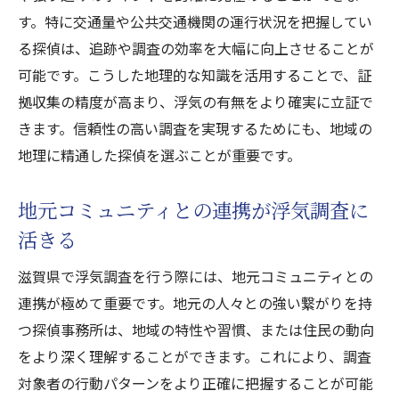
す。特に交通量や公共交通機関の運行状況を把握してい
初回相談で見極める浮気調査の成功への道
る探偵は、追跡や調査の効率を大幅に向上させることが
浮気調査の要、探偵事務所選びで大切な基
可能です。こうした地理的な知識を活用することで、証
準
拠収集の精度が高まり、浮気の有無をより確実に立証で
浮気調査の成功は滋賀の探偵選びが決め手
きます。信頼性の高い調査を実現するためにも、地域の
成功に導く探偵事務所の選び方
地理に精通した探偵を選ぶことが重要です。
滋賀で浮気調査を成功させる探偵の選択肢
浮気調査の成功を左右する探偵事務所の特
地元コミュニティとの連携が浮気調査に
徴
活きる
探偵選びが浮気調査の結果を左右する理由
滋賀県で浮気調査を行う際には、地元コミュニティとの
浮気調査成功のカギは探偵事務所の選択に
連携が極めて重要です。地元の人々との強い繋がりを持
あり
つ探偵事務所は、地域の特性や習慣、または住民の動向
滋賀で浮気調査を成功に導く探偵選びのヒ
をより深く理解することができます。これにより、調査
ント
対象者の行動パターンをより正確に把握することが可能