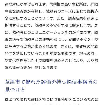
速な対応が挙げられます。信頼性の高い事務所は、経験
専門性の高さで選ぶ草津市のおすすめ探偵事務
豊富な調査員が在籍し、依頼者のニーズに応じて臨機応
所
変に対応することができます。また、調査結果を迅速に
専門性を持つ探偵事務所の選び方
提供することで、依頼者の不安を早期に解消します。次
草津市で高度な専門性を誇る探偵事務所紹
に、依頼者とのコミュニケーション能力が重要です。調
介
査の過程で依頼者との連携を密にし、疑問や不安を丁寧
探偵の専門性を判断するためのチェックポ
に解決する姿勢が求められます。さらに、滋賀県の地域
イント
特性を熟知していることも重要な要素です。地元の風土
や文化を理解した上で調査を進めることにより、より的
専門性の高さが信頼に繋がる理由
確な情報収集が可能となります。
草津市での探偵事務所の専門分野別サービ
ス
草津市で優れた評価を持つ探偵事務所の
専門性に基づく探偵事務所選びの重要性
見つけ方
地域密着型の探偵事務所が草津市で選ばれる理
由
草津市で優れた評価を持つ探偵事務所を見つけるために