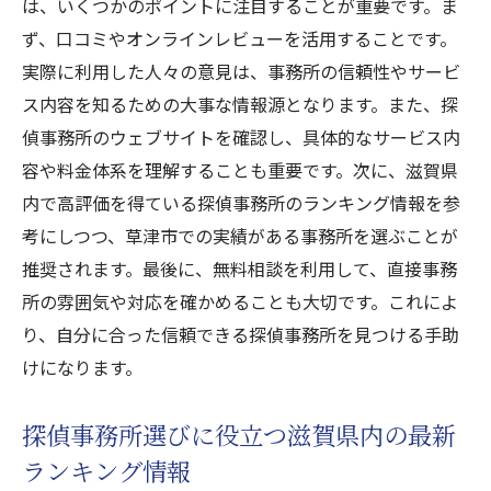
は、いくつかのポイントに注目することが重要です。ま
地域密着型探偵事務所の利点とは
ず、口コミやオンラインレビューを活用することです。
草津市で地域密着型探偵事務所が信頼され
実際に利用した人々の意見は、事務所の信頼性やサービ
る背景
ス内容を知るための大事な情報源となります。また、探
地元に根ざしたサービスの重要性
偵事務所のウェブサイトを確認し、具体的なサービス内
地域密着型事務所が提供する特化型サービ
容や料金体系を理解することも重要です。次に、滋賀県
ス
内で高評価を得ている探偵事務所のランキング情報を参
探偵事務所の地域密着戦略とその効果
考にしつつ、草津市での実績がある事務所を選ぶことが
草津市での地域密着型探偵事務所の選び方
推奨されます。最後に、無料相談を利用して、直接事務
滋賀県探偵事務所ランキングと草津市での信頼
所の雰囲気や対応を確かめることも大切です。これによ
性の見極め方
り、自分に合った信頼できる探偵事務所を見つける手助
ランキングを参考に探偵事務所を選ぶ方法
けになります。
草津市で信頼性の高い探偵事務所の見極め
探偵事務所選びに役立つ滋賀県内の最新
方
ランキング情報
ランキング情報から見る草津市の探偵事務