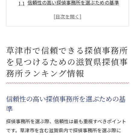
信頼性の高い探偵事務所を選ぶための基準
草津市での探偵事務所の現状と動向
滋賀県内で高評価を得ている探偵事務所の
特徴
草津市で優れた評価を持つ探偵事務所の見
草津市で信頼できる探偵事務所
つけ方
を見つけるための滋賀県探偵事
探偵事務所選びに役立つ滋賀県内の最新ラ
ンキング情報
務所ランキング情報
地域に根ざした探偵事務所の信頼性を見極
めるポイント
信頼性の高い探偵事務所を選ぶための基
地域の魅力を活かした草津市の探偵事務所選び
準
のポイント
草津市の地域特性を活かした選び方
探偵事務所を選ぶ際、信頼性は最も重視すべきポイント
地元に密着した探偵事務所の利点
です。草津市を含む滋賀県内で探偵事務所を選ぶ際に