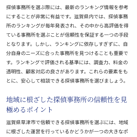
所動向
探偵事務所を選ぶ際には、最新のランキング情報を参考
実績と評判で選ぶ探偵事務所の信頼性
にすることが非常に有益です。滋賀県内では、探偵事務
ランキング情報を活用した探偵事務所選び
所のランキングが毎年発表され、その中から高評価を得
のコツ
ている事務所を選ぶことが信頼性を保証する一つの手段
となります。しかし、ランキングに依存しすぎずに、自
信頼性を見極めるための重要な評価基準
分自身のニーズに合った事務所を見つけることも重要で
草津市で探偵事務所を選ぶ際に知っておくべき
す。ランキングで評価される基準には、調査力、料金の
重要なポイント
透明性、顧客対応の良さがあります。これらの要素をも
探偵事務所選びで失敗しないための重要ポ
とに、安心して相談できる探偵事務所を選びましょう。
イント
草津市での探偵事務所選びの基本知識
地域に根ざした探偵事務所の信頼性を見
初めてでも安心、探偵事務所選びのステッ
極めるポイント
プ
滋賀県草津市で信頼できる探偵事務所を選ぶには、地域
探偵事務所選びにおける費用面の注意点
に根ざした運営を行っているかどうかが一つの大きなポ
信頼できる探偵事務所選びのためのリサー