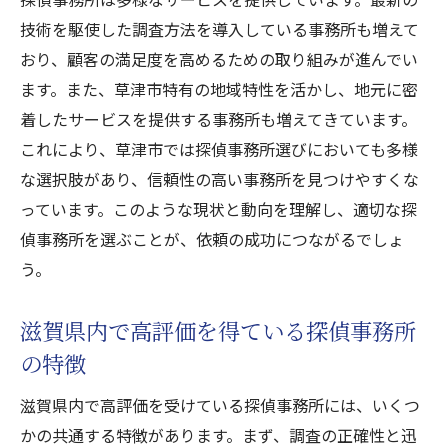
地域専用サービスの提供方法について
技術を駆使した調査方法を導入している事務所も増えて
草津市探偵業界でのサービス差別化戦略
おり、顧客の満足度を高めるための取り組みが進んでい
探偵事務所が提供するサービスの進化と未
ます。また、草津市特有の地域特性を活かし、地元に密
来
着したサービスを提供する事務所も増えてきています。
これにより、草津市では探偵事務所選びにおいても多様
草津市における探偵事務所の需要増加とその背
な選択肢があり、信頼性の高い事務所を見つけやすくな
景を探る
っています。このような現状と動向を理解し、適切な探
草津市で探偵事務所の需要が増加した理由
偵事務所を選ぶことが、依頼の成功につながるでしょ
増加する需要に応える探偵事務所の対応策
う。
草津市の探偵業界の需要トレンドと予測
探偵事務所の需要と地域の社会変化の関係
滋賀県内で高評価を得ている探偵事務所
需要増加がもたらす探偵事務所の新たな挑
の特徴
戦
滋賀県内で高評価を受けている探偵事務所には、いくつ
探偵事務所の需要増加に伴うサービス進化
かの共通する特徴があります。まず、調査の正確性と迅
の必要性