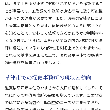
は、まず事務所が正式に登録されているかを確認するこ
草津市における探偵事務所の信頼性の要素
とが重要です。無登録の事務所は違法行為に及ぶ可能性
地域特有の問題に対応する探偵事務所の選
があるため注意が必要です。また、過去の実績や口コミ
び方
も大事な指標となります。依頼者がどのように感じたか
草津市の探偵事務所が提供する地域特化サ
を知ることで、安心して依頼できるかどうかの判断材料
ービス
となります。さらに、事務所が滋賀県内の地域特性や法
探偵事務所選びにおける地域の魅力の重要
律に精通しているかも信頼性を測る上で欠かせません。
性
これらの基準を踏まえた上で、滋賀県草津市での探偵事
滋賀県草津市で注目の探偵事務所が提供する独
務所選びを慎重に行いましょう。
自のサービスとは
草津市の探偵事務所が提供する主要なサー
草津市での探偵事務所の現状と動向
ビス一覧
滋賀県草津市は住みやすさから人口が増加しており、そ
独自技術を活かした探偵調査の実例
れに伴って探偵事務所の需要も増えています。この地域
草津市の探偵事務所による特別な顧客サー
では特に浮気調査や行動調査のニーズが高まっており、
ビス
探偵事務所は多様なサービスを提供しています。最新の