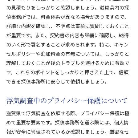
無料相談での情報収集の重要性
の見積もりをしっかりと確認しましょう。滋賀県内の探
滋賀探偵事務所の専門家による相談内容
偵事務所では、料金体系が異なる場合がありますので、
浮気調査における相談の具体的な流れ
詳細な内訳を確認し、不明点は事前に質問しておくこと
無料相談で役立つ質問リストの作成法
が重要です。また、契約書の内容も詳細に確認し、納得
相談利用から契約までの効果的なステップ
のいく形で署名することが求められます。特に、キャン
セルポリシーや追加料金の有無については、しっかりと
滋賀での無料相談の活用事例
理解しておくことが後のトラブルを避けるために有効で
滋賀で安心の浮気調査をするための探偵選びの
す。これらのポイントをしっかりと押さえた上で、信頼
コツ
できる探偵事務所に安心して依頼しましょう。
信頼できる探偵事務所の見極め方
浮気調査に必要な探偵のスキルと特徴
浮気調査中のプライバシー保護について
滋賀の探偵事務所の口コミと評判確認法
滋賀県で浮気調査を依頼する際、プライバシー保護は極
浮気調査成功のための探偵選びのポイント
めて重要な要素です。探偵事務所を選ぶ際には、個人情
滋賀探偵事務所のアクセスと対応力の比較
報が安全に管理されているか確認しましょう。厳密なセ
探偵選びで失敗しないためのチェックリス