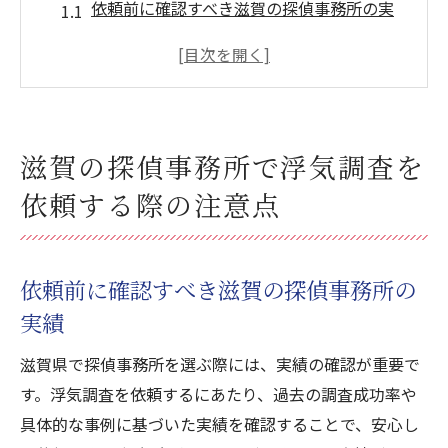
依頼前に確認すべき滋賀の探偵事務所の実
績
浮気調査の費用と契約内容を明確にする方
法
滋賀県で信頼できる探偵事務所の選び方
滋賀の探偵事務所で浮気調査を
契約前に確認したい重要なポイント
依頼する際の注意点
浮気調査中のプライバシー保護について
滋賀での浮気調査における法律的注意点
安心の浮気調査を滋賀の探偵事務所で簡単契約
依頼前に確認すべき滋賀の探偵事務所の
する方法
実績
簡単契約のステップバイステップガイド
滋賀県で探偵事務所を選ぶ際には、実績の確認が重要で
滋賀探偵事務所のオンライン見積もり活用
す。浮気調査を依頼するにあたり、過去の調査成功率や
法
具体的な事例に基づいた実績を確認することで、安心し
浮気調査契約時に必要な情報と書類