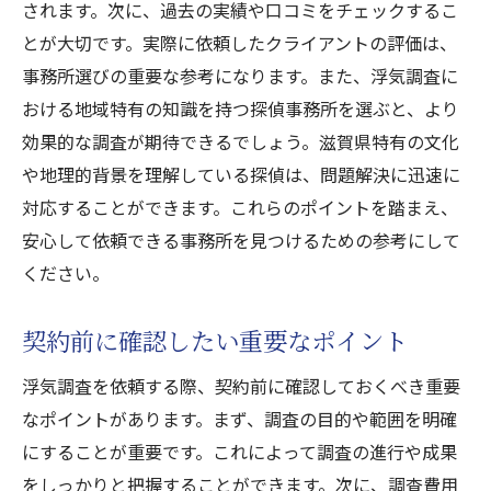
されます。次に、過去の実績や口コミをチェックするこ
依頼者の声から見る相談サービスの実績
とが大切です。実際に依頼したクライアントの評価は、
滋賀で安心できる相談環境の整え方
事務所選びの重要な参考になります。また、浮気調査に
探偵事務所の簡単契約で滋賀の浮気調査をスム
おける地域特有の知識を持つ探偵事務所を選ぶと、より
ーズに
効果的な調査が期待できるでしょう。滋賀県特有の文化
簡単契約がもたらす浮気調査の利便性
や地理的背景を理解している探偵は、問題解決に迅速に
滋賀でのスムーズな契約手続きの秘訣
対応することができます。これらのポイントを踏まえ、
安心して依頼できる事務所を見つけるための参考にして
契約時に役立つ滋賀探偵事務所のアドバイ
ください。
ス
浮気調査の契約後の流れと期待値
契約前に確認したい重要なポイント
トラブルを避けるための契約時の注意点
浮気調査を依頼する際、契約前に確認しておくべき重要
滋賀の探偵事務所で浮気調査を始める方法
なポイントがあります。まず、調査の目的や範囲を明確
滋賀で探偵に浮気調査を頼む際の無料相談利用
にすることが重要です。これによって調査の進行や成果
法
をしっかりと把握することができます。次に、調査費用