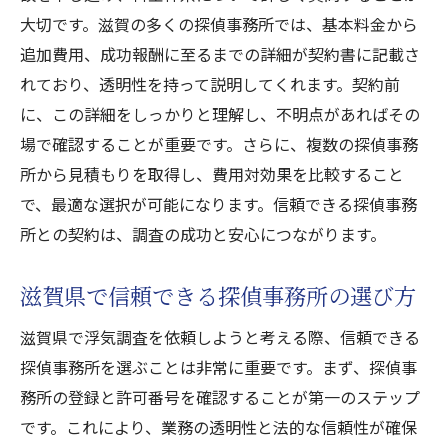
浮気調査の依頼時に気をつけるべき基本事
大切です。滋賀の多くの探偵事務所では、基本料金から
項
追加費用、成功報酬に至るまでの詳細が契約書に記載さ
滋賀県内の探偵事務所の特色と比較
れており、透明性を持って説明してくれます。契約前
調査依頼前に準備しておくべき情報
に、この詳細をしっかりと理解し、不明点があればその
浮気調査期間中の依頼者の心構え
場で確認することが重要です。さらに、複数の探偵事務
滋賀での浮気調査成功のためのポイント
所から見積もりを取得し、費用対効果を比較すること
で、最適な選択が可能になります。信頼できる探偵事務
調査結果報告の流れとその活用法
所との契約は、調査の成功と安心につながります。
滋賀の浮気調査探偵が提供する安心の相談サー
ビス
滋賀県で信頼できる探偵事務所の選び方
無料相談の流れとその効果的な利用法
滋賀県で浮気調査を依頼しようと考える際、信頼できる
滋賀探偵事務所の相談サービス内容
探偵事務所を選ぶことは非常に重要です。まず、探偵事
浮気調査前に抱える不安を解消する方法
務所の登録と許可番号を確認することが第一のステップ
調査専門家とのコミュニケーションの取り
です。これにより、業務の透明性と法的な信頼性が確保
方