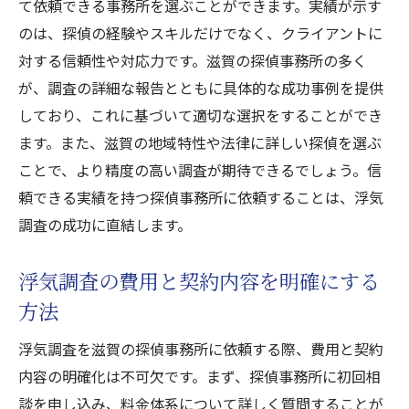
て依頼できる事務所を選ぶことができます。実績が示す
滋賀での迅速な浮気調査開始方法
のは、探偵の経験やスキルだけでなく、クライアントに
契約時におけるQ&Aとその解決法
対する信頼性や対応力です。滋賀の探偵事務所の多く
滋賀で浮気調査を依頼する際の事前相談活
が、調査の詳細な報告とともに具体的な成功事例を提供
用法
しており、これに基づいて適切な選択をすることができ
滋賀探偵事務所の浮気調査が選ばれる理由とは
ます。また、滋賀の地域特性や法律に詳しい探偵を選ぶ
ことで、より精度の高い調査が期待できるでしょう。信
豊富な経験と実績が信頼の理由
頼できる実績を持つ探偵事務所に依頼することは、浮気
最新技術を駆使した調査手法の紹介
調査の成功に直結します。
滋賀の地域密着型サービスの利点
浮気調査における成功事例の一部
浮気調査の費用と契約内容を明確にする
調査後のアフターケアサポート内容
方法
依頼者の声から見る滋賀探偵事務所の評価
浮気調査を滋賀の探偵事務所に依頼する際、費用と契約
浮気調査を滋賀で依頼する際に知っておくべき
内容の明確化は不可欠です。まず、探偵事務所に初回相
こと
談を申し込み、料金体系について詳しく質問することが