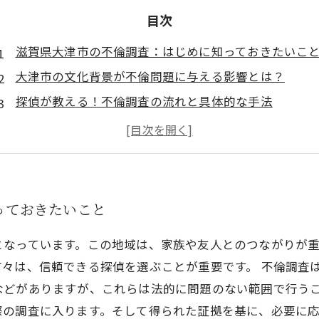
目次
滋賀県大津市の不倫調査：はじめに知っておきたいこ
大津市の文化背景が不倫問題に与える影響とは？
探偵が教える！不倫調査の流れと具体的な手法
不倫を発見した後の心の痛み、その対処法は？
信頼できる探偵の見極め方：成功事例と失敗例
大津市の不倫問題に立ち向かうための具体的なステッ
結論：不倫調査を通じて得られる安心と信頼の回復
っておきたいこと
となっています。この地域は、家族や友人とのつながりが
々は、信頼できる探偵を選ぶことが重要です。 不倫調査
などがありますが、これらは法的に問題のない範囲で行う
の調査に入ります。そして得られた証拠を基に、必要に応