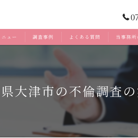
0
メニュー
調査事例
よくある質問
当事務所
浮気調査
身辺調査
賀県大津市の不倫調査の
証拠
人探し
無料相談