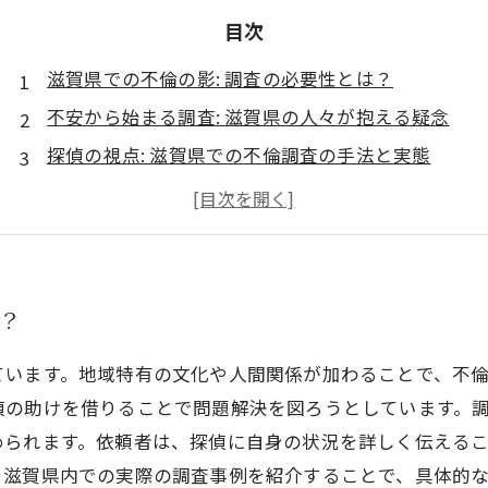
目次
滋賀県での不倫の影: 調査の必要性とは？
不安から始まる調査: 滋賀県の人々が抱える疑念
探偵の視点: 滋賀県での不倫調査の手法と実態
実際の事例に学ぶ: 不倫調査の成功ストーリー
滋賀県特有の文化が影響する不倫問題とは？
調査を依頼する際の注意点: 失敗しない選び方
疑念を解消しよう: 滋賀県で安心して暮らすために
は？
ています。地域特有の文化や人間関係が加わることで、不
偵の助けを借りることで問題解決を図ろうとしています。
められます。依頼者は、探偵に自身の状況を詳しく伝える
、滋賀県内での実際の調査事例を紹介することで、具体的