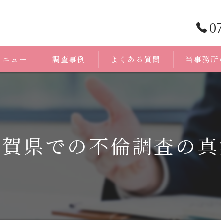
0
メニュー
調査事例
よくある質問
当事務所
浮気調査
身辺調査
滋賀県での不倫調査の真
証拠
人探し
無料相談