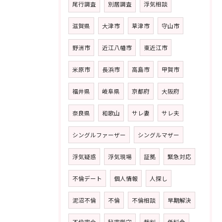
尾行調査
別居調査
浮気相談
滋賀県
大津市
草津市
守山市
野洲市
近江八幡市
東近江市
米原市
長浜市
高島市
甲賀市
福井県
岐阜県
京都府
大阪府
奈良県
和歌山
サレ妻
サレ夫
シングルファーザー
シングルマザー
浮気疑惑
浮気現場
証拠
緊急対応
不倫デート
個人情報
人探し
泥沼不倫
不倫
不倫相談
早期解決