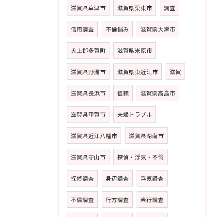
滋賀県草津市
滋賀県栗東市
調査
信用調査
不倫悩み
滋賀県大津市
犬上郡多賀町
滋賀県米原市
滋賀県野洲市
滋賀県東近江市
滋賀
滋賀県長浜市
信頼
滋賀県高島市
滋賀県甲賀市
夫婦トラブル
滋賀県近江八幡市
滋賀県湖南市
滋賀県守山市
探偵・浮気・不倫
探偵調査
身辺調査
浮気調査
不倫調査
行方調査
素行調査