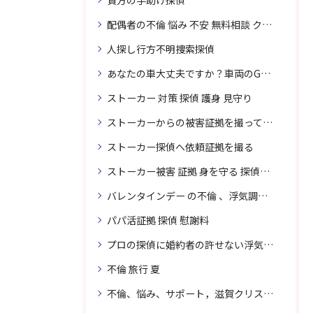
貴方の手助け探偵
配偶者の不倫 悩み 不安 無料相談 クリスタル探偵事務所
人探し行方不明捜索探偵
あなたの車大丈夫ですか？車両のGPS捜索なら滋賀クリスタル探偵事務所
ストーカー 対策 探偵 護身 見守り
ストーカーからの被害証拠を撮って貴女を護ります
ストーカー探偵へ依頼証拠を撮る
ストーカー被害 証拠 身を守る 探偵に頼む
バレンタインデー の不倫 、浮気調査に強い探偵
パパ活証拠 探偵 慰謝料
プロの探偵に婚約者の許せない浮気、無料相談で解決
不倫 旅行 夏
不倫、悩み、サポート，滋賀クリスタル探偵