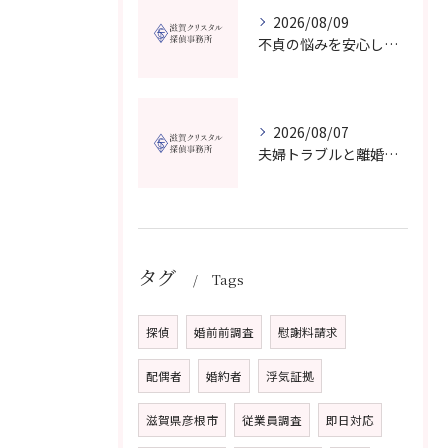
2026/08/09
不貞の悩みを安心して無料相談できる探偵事務所選び滋賀県の最新比較ガイド
2026/08/07
夫婦トラブルと離婚相談を滋賀県野洲市で費用や無料窓口の選び方まで詳しく解説
タグ
Tags
探偵
婚前前調査
慰謝料請求
配偶者
婚約者
浮気証拠
滋賀県彦根市
従業員調査
即日対応