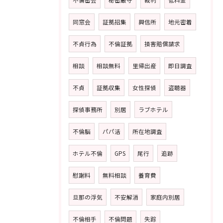
不倫密会
秘密厳守
裁判
低料金
同窓会
証拠招集
興信所
地元密着
不貞行為
不倫証拠
損害賠償請求
相談
相談無料
里帰出産
即日調査
不貞
証拠収集
女性探偵
盗聴器
探偵事務所
別居
ラブホテル
不倫脳
パパ活
所在地調査
ホテル不倫
GPS
尾行
追跡
慰謝料
無料相談
養育費
旦那の浮気
不安解消
家庭内別居
不倫相手
不倫問題
失踪