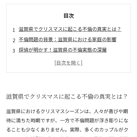
目次
滋賀県でクリスマスに起こる不倫の真実とは？
不倫問題の背景：滋賀県における家庭の影響
探偵が明かす！滋賀県の不倫実態の深層
不倫から学ぶこと：滋賀県の家庭を守るために
クリスマスの裏側：不倫問題を考える特別な時
期
滋賀県の不倫問題の結末：真実を知ることで得
滋賀県でクリスマスに起こる不倫の真実とは？
られるもの
滋賀県におけるクリスマスシーズンは、人々が喜びや期
待に満ちた時期ですが、一方で不倫問題が浮き彫りにな
ることも少なくありません。実際、多くのカップルがク