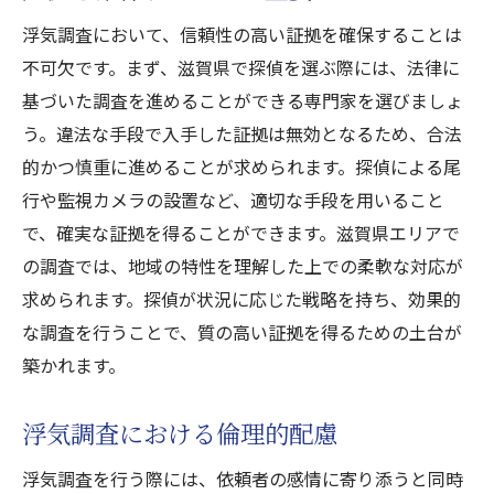
滋賀県の浮気調査関連法律の概要
浮気調査において、信頼性の高い証拠を確保することは
プライバシー保護法との関係性
不可欠です。まず、滋賀県で探偵を選ぶ際には、法律に
調査に必要な許可と手続き
基づいた調査を進めることができる専門家を選びましょ
浮気調査に関する県別ルールの違い
う。違法な手段で入手した証拠は無効となるため、合法
法律相談を受けるべきケース
的かつ慎重に進めることが求められます。探偵による尾
法的問題を未然に防ぐためのアドバイス
行や監視カメラの設置など、適切な手段を用いること
で、確実な証拠を得ることができます。滋賀県エリアで
の調査では、地域の特性を理解した上での柔軟な対応が
求められます。探偵が状況に応じた戦略を持ち、効果的
な調査を行うことで、質の高い証拠を得るための土台が
築かれます。
浮気調査における倫理的配慮
浮気調査を行う際には、依頼者の感情に寄り添うと同時