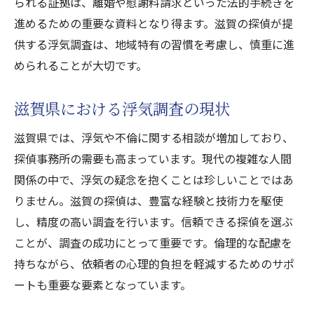
効果的な調査を進めるための滋賀探偵活用術
られる証拠は、離婚や慰謝料請求といった法的手続きを
進めるための重要な資料となり得ます。滋賀の探偵が提
探偵事務所とのコミュニケーション術
供する浮気調査は、地域特有の習慣を考慮し、慎重に進
探偵の専門知識を最大限に活用する方法
められることが大切です。
調査報告書の読み解き方
オンラインとオフラインでの情報活用
滋賀県における浮気調査の現状
探偵の秘密保持義務について理解する
滋賀県では、浮気や不倫に関する相談が増加しており、
探偵選びの決め手になるチェックポイント
探偵事務所の需要も高まっています。現代の複雑な人間
滋賀クリスタル探偵事務所が語る浮気調査の法
関係の中で、浮気の疑念を抱くことは珍しいことではあ
的側面
りません。滋賀の探偵は、豊富な経験と技術力を駆使
浮気調査における法的制約とは
し、精度の高い調査を行います。信頼できる探偵を選ぶ
証拠収集における法的許容範囲
ことが、調査の成功にとって重要です。倫理的な配慮を
法的トラブルを避けるための注意点
持ちながら、依頼者の心理的負担を軽減するためのサポ
ートも重要な要素となっています。
裁判で活用できる証拠の種類
弁護士との連携で得られるメリット