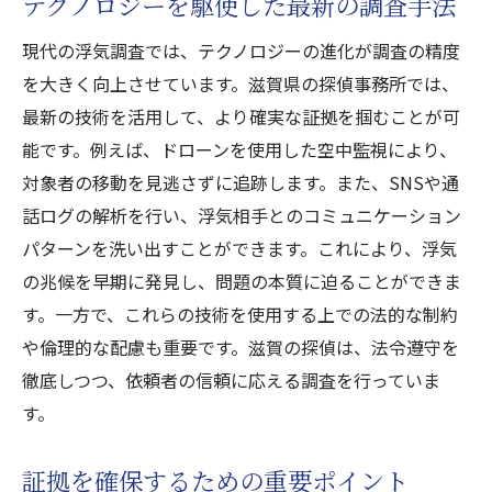
テクノロジーを駆使した最新の調査手法
浮気調査の結果活用法
現代の浮気調査では、テクノロジーの進化が調査の精度
依頼者の満足度向上に繋がる施策
を大きく向上させています。滋賀県の探偵事務所では、
成功するための準備と心構え
最新の技術を活用して、より確実な証拠を掴むことが可
滋賀探偵事務所が提供する浮気調査の新たなア
能です。例えば、ドローンを使用した空中監視により、
プローチ
対象者の移動を見逃さずに追跡します。また、SNSや通
最新技術を取り入れた調査方法
話ログの解析を行い、浮気相手とのコミュニケーション
心理学を応用したアプローチ
パターンを洗い出すことができます。これにより、浮気
浮気の兆候を見逃さないための方法
の兆候を早期に発見し、問題の本質に迫ることができま
探偵と依頼者の共同作業の重要性
す。一方で、これらの技術を使用する上での法的な制約
や倫理的な配慮も重要です。滋賀の探偵は、法令遵守を
柔軟な調査プランの提案
徹底しつつ、依頼者の信頼に応える調査を行っていま
探偵事務所の新サービス提供例
す。
浮気調査を依頼する前に知っておくべき滋賀県
の法律とルール
証拠を確保するための重要ポイント