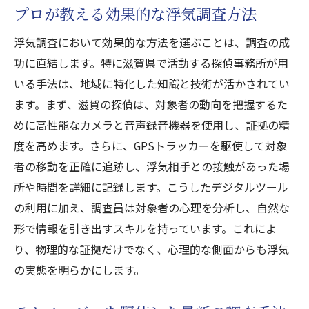
プロが教える効果的な浮気調査方法
浮気調査とプライバシー保護のバランス
安心して依頼できる滋賀探偵の選び方と注意点
浮気調査において効果的な方法を選ぶことは、調査の成
功に直結します。特に滋賀県で活動する探偵事務所が用
信頼できる探偵事務所の特徴
いる手法は、地域に特化した知識と技術が活かされてい
探偵事務所の実績を確認する方法
ます。まず、滋賀の探偵は、対象者の動向を把握するた
料金体系の透明性を確認する
めに高性能なカメラと音声録音機器を使用し、証拠の精
口コミや評判の正しい見方
度を高めます。さらに、GPSトラッカーを駆使して対象
探偵に依頼する際の注意点
者の移動を正確に追跡し、浮気相手との接触があった場
依頼者として知っておくべき義務と権利
所や時間を詳細に記録します。こうしたデジタルツール
滋賀県での浮気調査成功事例から学ぶ重要なポ
の利用に加え、調査員は対象者の心理を分析し、自然な
イント
形で情報を引き出すスキルを持っています。これによ
り、物理的な証拠だけでなく、心理的な側面からも浮気
成功事例に見る調査の流れ
の実態を明らかにします。
証拠収集に成功した具体的手法
トラブル回避のためのポイント