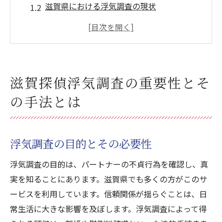
滋賀県における浮気調査の現状
プロが教える効果的な浮気調査方法
テクノロジーを駆使した最新の調査手法
証拠を確保するための重要ポイント
浮気調査における倫理的配慮
滋賀探偵浮気調査の重要性とそ
浮気調査を成功に導く滋賀県での宿泊選びのポ
の手法とは
イント
調査に適した宿泊施設の選び方
地元情報を活用した宿泊施設の選定
浮気調査の目的とその必要性
宿泊中のプライバシー確保術
浮気調査の目的は、パートナーの不貞行為を確認し、真
証拠収集に便利な立地条件
実を知ることにあります。滋賀県でも多くの方がこのサ
安全で安心な宿泊施設選びのコツ
ービスを利用しています。信頼関係が揺らぐことは、日
宿泊施設での不審者対応策
常生活に大きな影響を及ぼします。浮気調査によって得