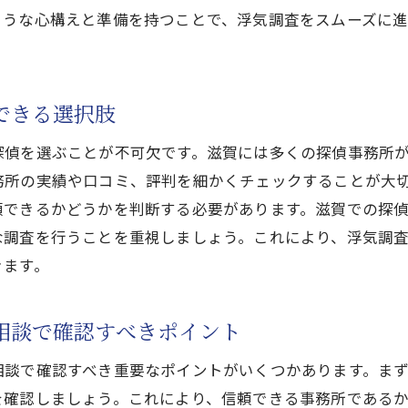
浮気調査費用の透明性と見積もりの取り方
ような心構えと準備を持つことで、浮気調査をスムーズに
滋賀のプロ探偵が明かす浮気調査の最新技術
GPS追跡技術の活用事例とその効果
できる選択肢
デジタル証拠収集の重要性と方法
先端技術を駆使した調査手法の紹介
探偵を選ぶことが不可欠です。滋賀には多くの探偵事務所
プライバシー保護を考慮した調査技術
務所の実績や口コミ、評判を細かくチェックすることが大
音声及び映像証拠の取得技術とその利用
頼できるかどうかを判断する必要があります。滋賀での探
な調査を行うことを重視しましょう。これにより、浮気調
最新技術の導入による調査成功率の向上
きます。
浮気調査を成功させる滋賀探偵の追跡カスタムの秘密
滋賀クリスタル探偵事務所のオーダーメイド調査プラ
相談で確認すべきポイント
個別ケースに応じた調査手法の選定
追跡カスタムによる柔軟な調査対応
相談で確認すべき重要なポイントがいくつかあります。ま
を確認しましょう。これにより、信頼できる事務所である
顧客の要望に応える調査報告書の作成法