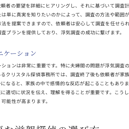
依頼者の要望を詳細にヒアリングし、それに基づいて調査
対面相談での探偵の対応を評価するポイント
たは単に真実を知りたいのかによって、調査の方法や範囲
顧客対応の質を見極めるための質問
方法を提案できますので、依頼者は安心して調査を任せら
探偵事務所のコンプライアンス意識を確認する方法
調査プランを提供しており、浮気調査の成功に繋げます。
浮気調査で役立つ滋賀探偵の専門技術とは
専門技術を活かした調査の実例
ニケーション
滋賀特有の地形を考慮した調査技術
ーションは非常に重要です。特に夫婦間の問題が浮気調査
最新の情報収集技術とその活用方法
あるクリスタル探偵事務所では、調査終了後も依頼者が家
滋賀クリスタル探偵事務所の専門スタッフの役割
かになると、家族の中で感情的な反応が起こることもあり
技術アップデートとその調査への影響
族に適切に状況を伝え、理解を得ることが重要です。こう
心理的アプローチを駆使した調査方法
く可能性が高まります。
滋賀での浮気調査を成功に導く探偵の実力
滋賀探偵の高度な調査力を支える要素