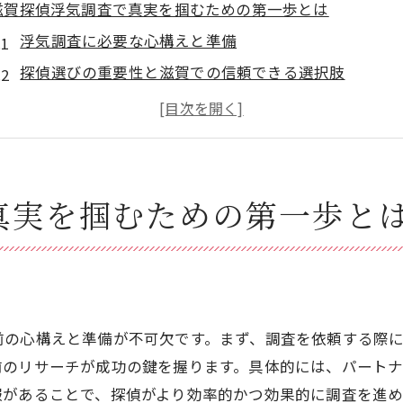
滋賀探偵浮気調査で真実を掴むための第一歩とは
浮気調査に必要な心構えと準備
探偵選びの重要性と滋賀での信頼できる選択肢
滋賀クリスタル探偵事務所の初回相談で確認すべきポ
浮気調査を依頼する際の法的注意点
浮気調査の目的を明確にするためのステップ
浮気調査における家族とのコミュニケーション
真実を掴むための第一歩と
浮気調査の成功に必要な滋賀探偵の選び方
経験豊富な探偵を見極めるポイント
滋賀で利用できる探偵事務所の比較
口コミと評判を活用した探偵選びのコツ
前の心構えと準備が不可欠です。まず、調査を依頼する際
無料相談の活用方法と注意点
前のリサーチが成功の鍵を握ります。具体的には、パート
探偵事務所の設備と技術力をチェックする方法
報があることで、探偵がより効率的かつ効果的に調査を進め