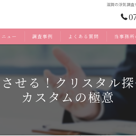
滋賀の浮気調査
0
メニュー
調査事例
よくある質問
当事務所
浮気調査
身辺調査
功させる！クリスタル探
証拠
カスタムの極意
人探し
無料相談