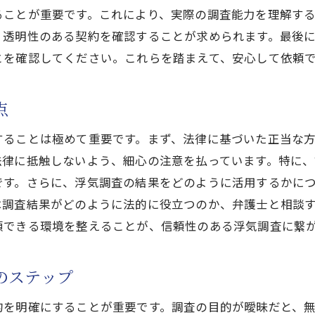
ることが重要です。これにより、実際の調査能力を理解す
迅速な対応を可能にする組織力と連携体制
、透明性のある契約を確認することが求められます。最後
滋賀の地理を活かした効果的な調査方法
とを確認してください。これらを踏まえて、安心して依頼
滋賀探偵浮気調査で迅速かつ確実な証拠を手に入れる方法
証拠収集のための適切なタイミングと場所選び
点
滋賀クリスタル探偵事務所の調査フローとその特徴
することは極めて重要です。まず、法律に基づいた正当な
迅速な証拠収集を可能にする調査技術の紹介
法律に抵触しないよう、細心の注意を払っています。特に
証拠の精度を高めるための注意点
です。さらに、浮気調査の結果をどのように活用するかに
調査期間中の適切なコミュニケーション方法
は調査結果がどのように法的に役立つのか、弁護士と相談
取得した証拠を法的に有効にする方法
頼できる環境を整えることが、信頼性のある浮気調査に繋
信頼できる滋賀探偵事務所を選ぶためのポイント
信頼性を見極めるためのチェックリスト
のステップ
探偵事務所の実績と成功事例を確認する方法
的を明確にすることが重要です。調査の目的が曖昧だと、
契約前に必ず確認すべき事項一覧