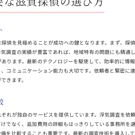
要な滋賀探偵の選び方
地域密着型のサービスによる信頼性
滋賀クリスタル探偵事務所の強みと実績
探偵のスキルとチームワークの重要性
ト
実力を裏付ける成功事例とその分析
な探偵を見極めることが成功への鍵となります。まず、探
お客様に寄り添ったサービス提供の秘密
浮気調査の実績が豊富であれば、地域特有の問題にも精通
があります。最新のテクノロジーを駆使して、効率的に情
く、コミュニケーション能力も大切です。依頼者と緊密に
ができます。
較
れぞれが独自のサービスを提供しています。浮気調査を依
だけでなく、追加費用の詳細もはっきりしている事務所を
設備を比較することも重要です。最新の調査技術を導入し