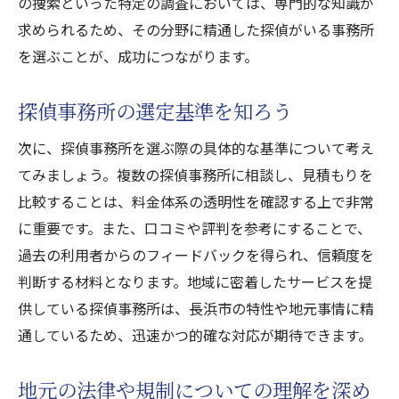
メント
の捜索といった特定の調査においては、専門的な知識が
求められるため、その分野に精通した探偵がいる事務所
調査依頼における潜在的なリスクとは
を選ぶことが、成功につながります。
探偵事務所選びで避けるべき落とし穴
トラブルを未然に防ぐための対策
探偵事務所の選定基準を知ろう
リスクを最小限に抑えるためのアプローチ
次に、探偵事務所を選ぶ際の具体的な基準について考え
依頼前に確認すべき重要ポイント
てみましょう。複数の探偵事務所に相談し、見積もりを
安心して依頼するためのリスク管理方法
比較することは、料金体系の透明性を確認する上で非常
地元の探偵事務所が持つ地域特有の強みを活か
に重要です。また、口コミや評判を参考にすることで、
そう
過去の利用者からのフィードバックを得られ、信頼度を
地元のネットワークを活かした調査力
判断する材料となります。地域に密着したサービスを提
地域に精通した探偵の活用法
供している探偵事務所は、長浜市の特性や地元事情に精
長浜市の地理を熟知した調査の利点
通しているため、迅速かつ的確な対応が期待できます。
地域特有の強みを持つ事務所の選び方
地元の法律や規制についての理解を深め
地元密着型の調査のメリットを探る