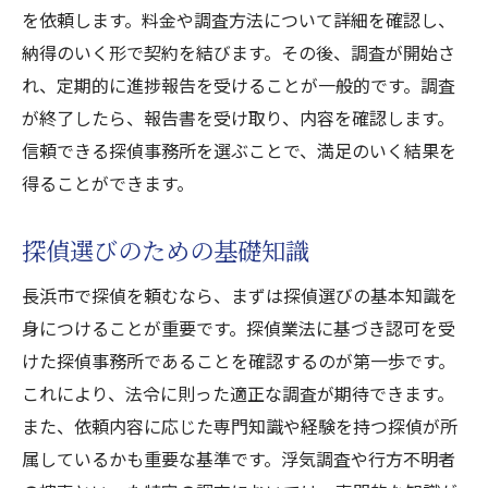
実際の利用者の声を参考にする重要性
を依頼します。料金や調査方法について詳細を確認し、
納得のいく形で契約を結びます。その後、調査が開始さ
長浜市内で評判の高い探偵事務所とは
れ、定期的に進捗報告を受けることが一般的です。調査
口コミを活用した最適な探偵選び
が終了したら、報告書を受け取り、内容を確認します。
ネット上の口コミと現地の評判を比較する
信頼できる探偵事務所を選ぶことで、満足のいく結果を
依頼前に知っておきたい長浜市での調査サービ
得ることができます。
スの特徴
長浜市特有の調査手法を理解する
探偵選びのための基礎知識
各種調査サービスの内容とその特徴
長浜市で探偵を頼むなら、まずは探偵選びの基本知識を
調査サービスの選択肢を増やすための知識
身につけることが重要です。探偵業法に基づき認可を受
サービス内容と料金のバランスを考える
けた探偵事務所であることを確認するのが第一歩です。
調査内容に応じた適切なサービス選び
これにより、法令に則った適正な調査が期待できます。
長浜市での調査サービスの最新トレンド
また、依頼内容に応じた専門知識や経験を持つ探偵が所
長浜市で探偵を頼む際の注意点とリスクマネジ
属しているかも重要な基準です。浮気調査や行方不明者