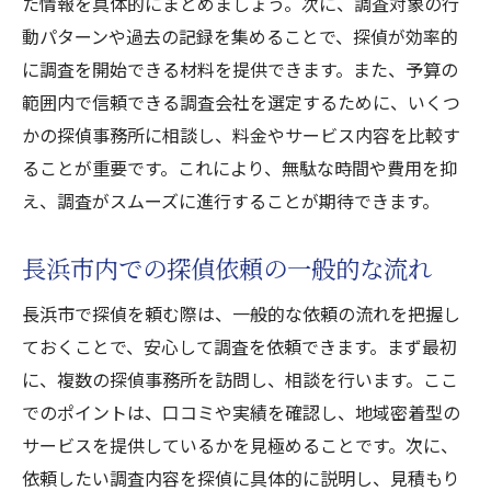
た情報を具体的にまとめましょう。次に、調査対象の行
クポイント
動パターンや過去の記録を集めることで、探偵が効率的
長浜市の探偵料金体系を知って無駄な出費を防
に調査を開始できる材料を提供できます。また、予算の
ごう
範囲内で信頼できる調査会社を選定するために、いくつ
かの探偵事務所に相談し、料金やサービス内容を比較す
探偵料金の見積もりを確認する方法
ることが重要です。これにより、無駄な時間や費用を抑
料金体系の透明性を確保するには
え、調査がスムーズに進行することが期待できます。
コストパフォーマンスを重視した探偵選び
長浜市の平均的な探偵料金とは
長浜市内での探偵依頼の一般的な流れ
料金交渉の際の注意点とコツ
長浜市で探偵を頼む際は、一般的な依頼の流れを把握し
無駄のない料金プランを選ぶためのポイン
ておくことで、安心して調査を依頼できます。まず最初
ト
に、複数の探偵事務所を訪問し、相談を行います。ここ
口コミで選ぶ信頼できる長浜市の探偵事務所
でのポイントは、口コミや実績を確認し、地域密着型の
口コミ情報の正しい読み解き方
サービスを提供しているかを見極めることです。次に、
信頼性の高い口コミの見極め方
依頼したい調査内容を探偵に具体的に説明し、見積もり