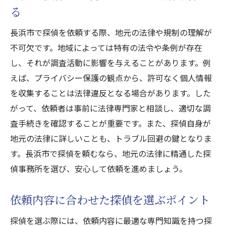
る
長浜市の文化や習慣を理解した調査の重要
性
長浜市で探偵を依頼する際、地元の法律や規制の理解が
最良の結果を得るために長浜市で探偵を頼む際
不可欠です。地域によっては特有の法令や条例が存在
のコツ
し、それが調査活動に影響を与えることがあります。例
依頼内容を明確に伝えるためのポイント
えば、プライバシー保護の観点から、許可なく個人情報
を収集することは法律違反となる場合があります。した
探偵とのコミュニケーションの重要性
がって、依頼者は事前に法律専門家と相談し、適切な調
調査依頼の成功に繋がる事前準備
査手続きを確認することが重要です。また、探偵自身が
依頼後のフォローアップで結果を引き出す
地元の法律に詳しいことも、トラブル回避の鍵となりま
探偵の専門性を活かすための提案方法
す。長浜市で探偵を頼むなら、地元の法律に精通した探
望む結果を得るための依頼戦略
偵事務所を選び、安心して依頼を進めましょう。
依頼内容に合わせた探偵を選ぶポイント
探偵を選ぶ際には、依頼内容に最適な専門知識を持つ探