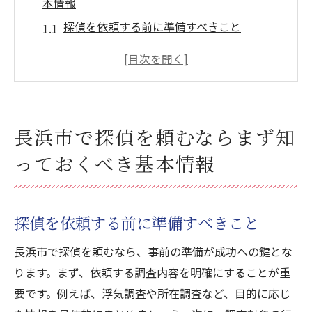
本情報
探偵を依頼する前に準備すべきこと
長浜市内での探偵依頼の一般的な流れ
探偵選びのための基礎知識
探偵事務所の選定基準を知ろう
地元の法律や規制についての理解を深める
長浜市で探偵を頼むならまず知
依頼内容に合わせた探偵を選ぶポイント
っておくべき基本情報
地域密着型の調査会社を選ぶことが安心の鍵
地域密着型調査会社の利点とは
長浜市の地域特性を活かした調査法
探偵を依頼する前に準備すべきこと
地元での評判の良い調査会社を選ぶ理由
長浜市で探偵を頼むなら、事前の準備が成功への鍵とな
地域に根ざした調査ノウハウの重要性
ります。まず、依頼する調査内容を明確にすることが重
長浜市内の信頼できる調査会社の特徴
要です。例えば、浮気調査や所在調査など、目的に応じ
地域密着型の調査会社を選ぶためのチェッ