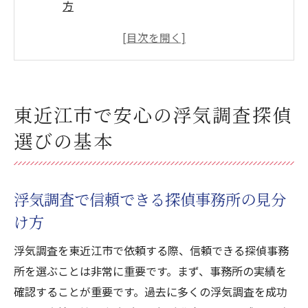
方
探偵選びで重視すべき資格と実績
東近江市の地域特性を活かした探偵の選び
方
浮気調査におけるプロの探偵の役割
東近江市で安心の浮気調査探偵
費用対効果を考慮した探偵事務所の選定基
選びの基本
準
浮気調査成功に向けた初めてのステップ
探偵選びで失敗しないために東近江市での浮気
浮気調査で信頼できる探偵事務所の見分
調査ポイント
け方
浮気調査に必要な事前準備と確認事項
浮気調査を東近江市で依頼する際、信頼できる探偵事務
東近江市での信頼性の高い探偵事務所の特
所を選ぶことは非常に重要です。まず、事務所の実績を
徴
確認することが重要です。過去に多くの浮気調査を成功
浮気調査のプロセスと探偵の選び方