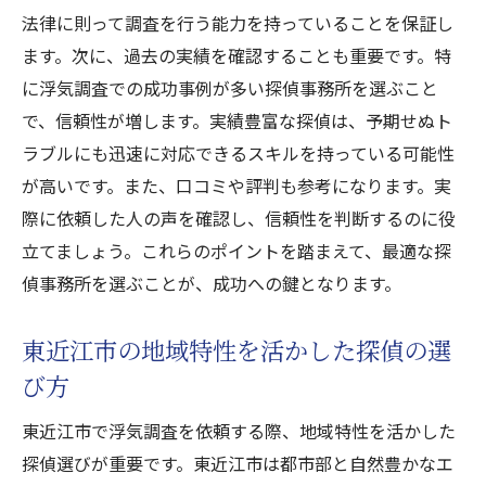
浮気調査を依頼する際の心構え
法律に則って調査を行う能力を持っていることを保証し
探偵事務所を利用するメリットとデメリッ
ます。次に、過去の実績を確認することも重要です。特
ト
に浮気調査での成功事例が多い探偵事務所を選ぶこと
東近江市での浮気調査における探偵の活用
で、信頼性が増します。実績豊富な探偵は、予期せぬト
事例
ラブルにも迅速に対応できるスキルを持っている可能性
探偵事務所の選び方と依頼の流れ
が高いです。また、口コミや評判も参考になります。実
際に依頼した人の声を確認し、信頼性を判断するのに役
浮気調査後の心のケアとフォローアップ
立てましょう。これらのポイントを踏まえて、最適な探
信頼できる探偵による浮気調査の安心感
偵事務所を選ぶことが、成功への鍵となります。
浮気調査の成功事例から学ぶ東近江市での探偵
選び
東近江市の地域特性を活かした探偵の選
浮気調査成功事例と信頼できる探偵の役割
び方
東近江市での探偵選びの成功ポイント
東近江市で浮気調査を依頼する際、地域特性を活かした
過去の浮気調査成功事例に学ぶ探偵選び
探偵選びが重要です。東近江市は都市部と自然豊かなエ
浮気調査における探偵事務所の選定基準