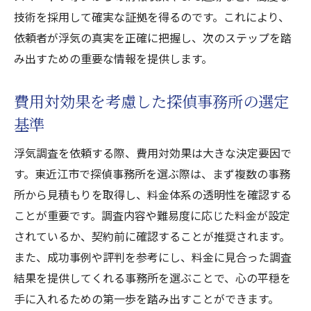
探偵事務所選びで考慮すべきポイント
技術を採用して確実な証拠を得るのです。これにより、
浮気調査成功のための探偵選びのノウハウ
依頼者が浮気の真実を正確に把握し、次のステップを踏
東近江市での探偵選びに必要な知識
み出すための重要な情報を提供します。
浮気調査を成功に導く探偵の選択基準
費用対効果を考慮した探偵事務所の選定
浮気の真実を解き明かす東近江市の探偵活用事
基準
例
浮気調査成功事例から見る探偵の活用法
浮気調査を依頼する際、費用対効果は大きな決定要因で
東近江市での探偵活用における成功事例
す。東近江市で探偵事務所を選ぶ際は、まず複数の事務
所から見積もりを取得し、料金体系の透明性を確認する
浮気の真実を明らかにする探偵事務所の役
ことが重要です。調査内容や難易度に応じた料金が設定
割
されているか、契約前に確認することが推奨されます。
探偵事務所活用の成功事例を分析する
また、成功事例や評判を参考にし、料金に見合った調査
浮気調査における探偵の貢献を考察する
結果を提供してくれる事務所を選ぶことで、心の平穏を
東近江市での浮気調査成功事例を活かす方
手に入れるための第一歩を踏み出すことができます。
法