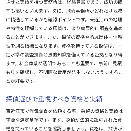
させた実績を持つ事務所は、経験豊富であり、成功の確
探偵事務所選びの重要なポイントまとめ
率も高いといえます。次に、探偵事務所がどれだけ地域
浮気調査成功のために避けるべき落とし穴
に精通しているかも確認ポイントです。東近江市の地理
東近江市での浮気調査成功事例から学ぶ
や特性を理解している探偵は、より効果的に調査を進め
浮気調査成功への道東近江市の信頼できる探偵
ることができます。また、探偵の資格や所属団体も信頼
選び
性を測る指標となります。資格を持っている探偵は、一
定水準の調査技術と法的知識を備えている証拠となり得
成功した浮気調査事例から得られる教訓
ます。料金体系が透明であることも重要で、事前に見積
東近江市での探偵選びで重視すべき要素
もりを確認し、不明瞭な費用が発生しないようにするこ
専門性の高い探偵事務所の選定方法
とが肝要です。
浮気調査の成功に貢献する探偵の特徴
信頼できる探偵事務所の探し方
探偵選びで重視すべき資格と実績
浮気調査成功への継続的なサポート
東近江市で浮気調査を依頼する際、探偵の資格と実績は
心の平穏を求めて東近江市での浮気調査探偵活
重要な選定基準です。まず、探偵が法的に認可された資
用法
格を持っていることを確認しましょう。資格は、探偵が