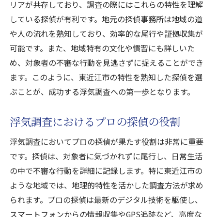
リアが共存しており、調査の際にはこれらの特性を理解
探偵事務所選びの成功体験を共有
している探偵が有利です。地元の探偵事務所は地域の道
浮気調査成功事例から得られる知識
や人の流れを熟知しており、効率的な尾行や証拠収集が
東近江市の浮気調査における探偵選定の重要性
可能です。また、地域特有の文化や慣習にも詳しいた
浮気調査における探偵選びの重要性を考え
め、対象者の不審な行動を見逃さずに捉えることができ
る
ます。このように、東近江市の特性を熟知した探偵を選
東近江市での浮気調査における探偵の役割
ぶことが、成功する浮気調査への第一歩となります。
信頼できる探偵事務所選びの重要性
浮気調査におけるプロの探偵の役割
探偵選びが浮気調査に与える影響
浮気調査成功の鍵を握る探偵選び
浮気調査においてプロの探偵が果たす役割は非常に重要
です。探偵は、対象者に気づかれずに尾行し、日常生活
東近江市での効果的な探偵選びの方法
の中で不審な行動を詳細に記録します。特に東近江市の
東近江市で浮気調査を成功に導く探偵の選び方
ような地域では、地理的特性を活かした調査方法が求め
プロの探偵による浮気調査成功の秘訣
られます。プロの探偵は最新のデジタル技術を駆使し、
浮気調査に最適な探偵事務所の見つけ方
スマートフォンからの情報収集やGPS追跡など、高度な