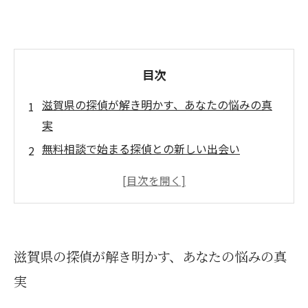
目次
滋賀県の探偵が解き明かす、あなたの悩みの真
実
無料相談で始まる探偵との新しい出会い
探偵が行う調査の透明性と信頼性
成功事例から学ぶ、滋賀県の探偵ならではのア
プローチ
探偵に相談することのメリットとその後の道
滋賀県の探偵が解き明かす、あなたの悩みの真
滋賀県の探偵業界の最新動向と利用方法
実
あなたの未来を変える、一歩を踏み出そう