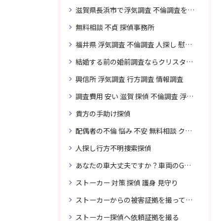
滋賀県長浜市で浮気調査 不倫調査を頼むなら
無料相談 不貞 探偵事務所
福井県 浮気調査 不倫調査 人探し 慰謝料 請求 裁判 相談 探偵 探偵事務所
結婚する前の婚前調査ならクリスタル探偵事務所へお問い合わせ
興信所 浮気調査 行方調査 情報調査
調査費用 安い 滋賀 探偵 不倫調査 浮気調査
貴方の手助け探偵
配偶者の不倫 悩み 不安 無料相談 クリスタル探偵事務所
人探し行方不明捜索探偵
あなたの車大丈夫ですか？車両のGPS捜索なら滋賀クリスタル探偵事務所
ストーカー 対策 探偵 護身 見守り
ストーカーからの被害証拠を撮って貴女を護ります
ストーカー探偵へ依頼証拠を撮る