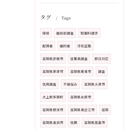
タグ
Tags
探偵
婚前前調査
慰謝料請求
配偶者
婚約者
浮気証拠
滋賀県彦根市
従業員調査
即日対応
滋賀県草津市
滋賀県栗東市
調査
信用調査
不倫悩み
滋賀県大津市
犬上郡多賀町
滋賀県米原市
滋賀県野洲市
滋賀県東近江市
滋賀
滋賀県長浜市
信頼
滋賀県高島市