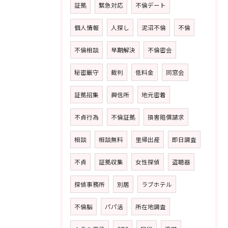
証拠
緊急対応
不倫デート
個人情報
人探し
泥沼不倫
不倫
不倫相談
早期解決
不倫密会
秘密厳守
裁判
低料金
同窓会
証拠招集
興信所
地元密着
不貞行為
不倫証拠
損害賠償請求
相談
相談無料
里帰出産
即日調査
不貞
証拠収集
女性探偵
盗聴器
探偵事務所
別居
ラブホテル
不倫脳
パパ活
所在地調査