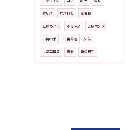
ホテル不倫
GPS
尾行
追跡
慰謝料
無料相談
養育費
旦那の浮気
不安解消
家庭内別居
不倫相手
不倫問題
失踪
夫婦再構築
密会
浮気相手