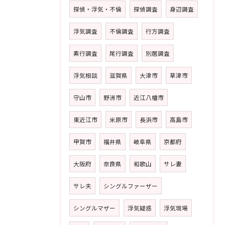
探偵・浮気・不倫
探偵調査
身辺調査
浮気調査
不倫調査
行方調査
素行調査
尾行調査
別居調査
浮気相談
滋賀県
大津市
草津市
守山市
野洲市
近江八幡市
東近江市
米原市
長浜市
高島市
甲賀市
福井県
岐阜県
京都府
大阪府
奈良県
和歌山
サレ妻
サレ夫
シングルファーザー
シングルマザー
浮気疑惑
浮気現場