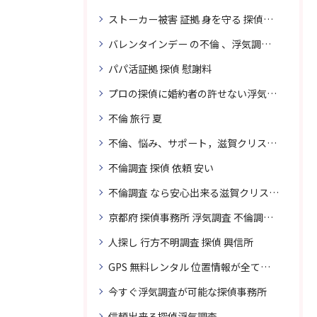
ストーカー被害 証拠 身を守る 探偵に頼む
バレンタインデー の不倫 、浮気調査に強い探偵
パパ活証拠 探偵 慰謝料
プロの探偵に婚約者の許せない浮気、無料相談で解決
不倫 旅行 夏
不倫、悩み、サポート，滋賀クリスタル探偵
不倫調査 探偵 依頼 安い
不倫調査 なら安心出来る滋賀クリスタル探偵事務所へご依頼
京都府 探偵事務所 浮気調査 不倫調査 専門 無料相談
人探し 行方不明調査 探偵 興信所
GPS 無料レンタル 位置情報が全てわかります
今すぐ浮気調査が可能な探偵事務所
信頼出来る探偵浮気調査