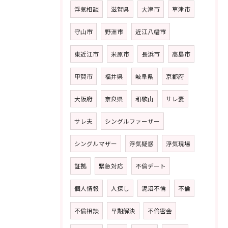
浮気相談
滋賀県
大津市
草津市
守山市
野洲市
近江八幡市
東近江市
米原市
長浜市
高島市
甲賀市
福井県
岐阜県
京都府
大阪府
奈良県
和歌山
サレ妻
サレ夫
シングルファーザー
シングルマザー
浮気疑惑
浮気現場
証拠
緊急対応
不倫デート
個人情報
人探し
泥沼不倫
不倫
不倫相談
早期解決
不倫密会