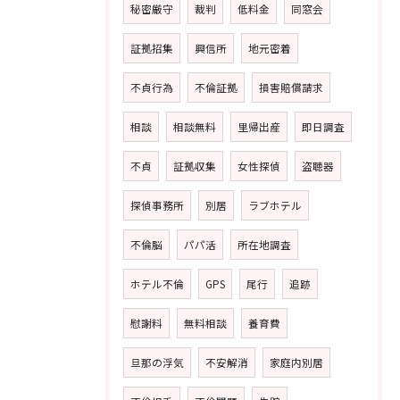
秘密厳守
裁判
低料金
同窓会
証拠招集
興信所
地元密着
不貞行為
不倫証拠
損害賠償請求
相談
相談無料
里帰出産
即日調査
不貞
証拠収集
女性探偵
盗聴器
探偵事務所
別居
ラブホテル
不倫脳
パパ活
所在地調査
ホテル不倫
GPS
尾行
追跡
慰謝料
無料相談
養育費
旦那の浮気
不安解消
家庭内別居