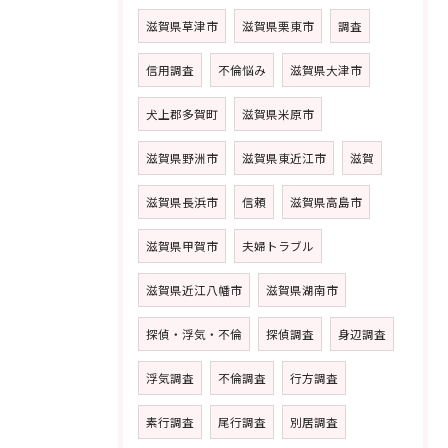
滋賀県草津市
滋賀県栗東市
調査
信用調査
不倫悩み
滋賀県大津市
犬上郡多賀町
滋賀県米原市
滋賀県野洲市
滋賀県東近江市
滋賀
滋賀県長浜市
信頼
滋賀県高島市
滋賀県甲賀市
夫婦トラブル
滋賀県近江八幡市
滋賀県湖南市
探偵・浮気・不倫
探偵調査
身辺調査
浮気調査
不倫調査
行方調査
素行調査
尾行調査
別居調査