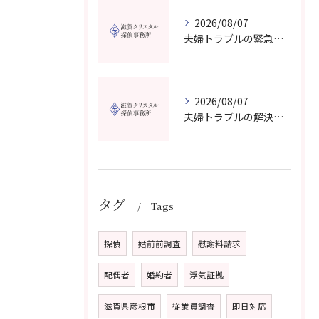
2026/08/07
夫婦トラブルの緊急相談を滋賀県甲賀市で今すぐ受けるための信頼できる窓口選びガイド
2026/08/07
夫婦トラブルの解決に役立つカウンセリングと滋賀県近江八幡市で相談先を選ぶコツ
タグ
Tags
探偵
婚前前調査
慰謝料請求
配偶者
婚約者
浮気証拠
滋賀県彦根市
従業員調査
即日対応