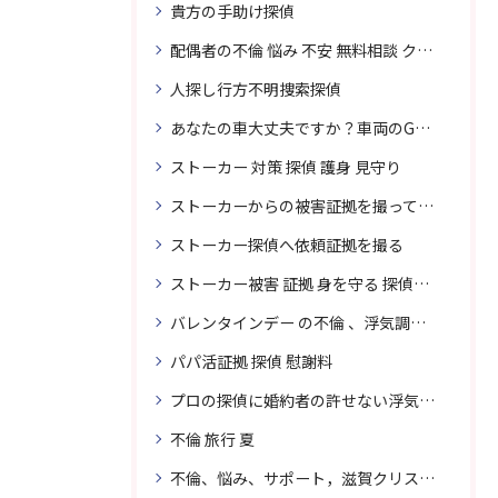
貴方の手助け探偵
配偶者の不倫 悩み 不安 無料相談 クリスタル探偵事務所
人探し行方不明捜索探偵
あなたの車大丈夫ですか？車両のGPS捜索なら滋賀クリスタル探偵事務所
ストーカー 対策 探偵 護身 見守り
ストーカーからの被害証拠を撮って貴女を護ります
ストーカー探偵へ依頼証拠を撮る
ストーカー被害 証拠 身を守る 探偵に頼む
バレンタインデー の不倫 、浮気調査に強い探偵
パパ活証拠 探偵 慰謝料
プロの探偵に婚約者の許せない浮気、無料相談で解決
不倫 旅行 夏
不倫、悩み、サポート，滋賀クリスタル探偵