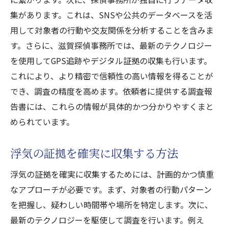
安全に依頼できる探偵事務所
集があります。これは、SNSや公共のデータベースを活
プライバシー保護の重要性
用して対象者の行動や交友関係を分析することを含みま
近江八幡市で安心して依頼できる探偵事務
す。さらに、滋賀探偵事務所では、最新のテクノロジー
所
を使用してGPS追跡やデジタル証拠の収集も行います。
心強いサポート近江八幡市で浮気調査滋賀探偵
これにより、より精密で信頼性の高い情報を得ることが
事務所の実力
でき、調査の精度を高めます。依頼者に提供する調査報
告書には、これらの情報が具体的かつ分かりやすくまと
心強いサポートを提供する探偵事務所
められています。
浮気調査のサポート内容とは
探偵事務所が提供する安心のサポート
浮気の証拠を確実に収集する方法
近江八幡市での充実したサポート体制
浮気の証拠を確実に収集するためには、計画的かつ慎重
サポート力に自信のある探偵事務所
なアプローチが必要です。まず、対象者の行動パターン
浮気調査における心強いパートナー
を把握し、疑わしい時間帯や場所を特定します。次に、
最新のテクノロジーを駆使して調査を行います。例え