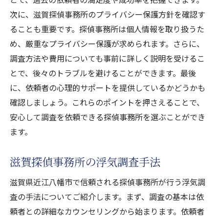
過去の実績と成功事例
次に、滋賀探偵事務所のプライバシー保護方針を確認す
実績のある探偵事務所の選び方
ることも重要です。探偵事務所は個人情報を取り扱うた
近江八幡市での浮気調査成功事例
め、厳重なプライバシー保護が求められます。さらに、
探偵事務所の実績を見極めるポイント
調査方法や費用についても事前に詳しく説明を受けるこ
実績が示す信頼性
とで、後々のトラブルを避けることができます。最後
浮気調査における成功の秘訣
に、依頼者の心理的サポートを提供しているかどうかも
確認しましょう。これらのポイントを押さえることで、
心の負担を軽減する近江八幡市の浮気調査は滋
安心して調査を依頼できる探偵事務所を選ぶことができ
賀探偵事務所
ます。
探偵事務所が提供する心のケア
浮気調査での不安解消法
滋賀探偵事務所の浮気調査手法
心の負担を軽減するためのサポート
滋賀県近江八幡市で信頼される探偵事務所が行う浮気調
浮気調査後のメンタルサポート
査の手法についてご紹介します。まず、調査の基本は依
探偵事務所のカウンセリングサービス
頼者との詳細なカウンセリングから始まります。依頼者
心のケアを重視した浮気調査