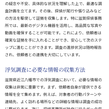
の疑念や不安、具体的な状況を理解した上で、最適な調
最新技術と豊富な経験近江八幡市の浮気調査は
査計画を立てます。その後、探偵が尾行や張り込みなど
滋賀探偵事務所
の方法を駆使して証拠を収集します。特に滋賀探偵事務
最新の調査技術の紹介
所では、最新のデジタル機器を活用し、高品質な写真や
経験豊富な探偵の強みとは
動画を確保することが可能です。これにより、依頼者は
最新技術を活用した浮気調査
確実な証拠を手に入れることができ、安心して次のステ
ップに進むことができます。調査の進捗状況は随時報告
探偵事務所の技術革新
され、依頼者との連携を大切にしています。
経験が生み出す確実な調査結果
技術と経験を併せ持つ探偵事務所
浮気調査に必要な情報の収集方法
プライバシーを守る滋賀探偵事務所近江八幡市
滋賀県近江八幡市での浮気調査において、必要な情報の
での浮気調査
収集は非常に重要です。まず、依頼者自身が提供できる
探偵事務所のプライバシー保護体制
情報を全て集めます。例えば、対象者の行動パターンや
浮気調査における個人情報の取り扱い
連絡先、よく訪れる場所などの詳細な情報は調査の成功
プライバシーを守るための具体策
に繋がります。次に、探偵事務所が独自に行うデータ収