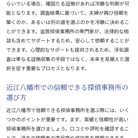
らいでいる場合、確固たる証拠があれば冷静な判断が可
キル
能となります。調査結果に基づいて、夫婦が再び信頼を
浮気調査のプロフェッショナルに依頼する
築くのか、あるいは別の道を選ぶのかを冷静に決めるこ
メリット
とができます。滋賀探偵事務所の専門家が、法律的な相
滋賀探偵事務所の浮気調査近江八幡市で受ける
談も含めてサポートするため、安心して依頼することが
安心のサポート
できます。心理的なサポートも提供されるため、浮気調
探偵事務所のサポート体制とは
査は単なる証拠収集の手段ではなく、未来を見据えた選
安心して相談できる環境作り
択を促す重要なプロセスとなります。
依頼者を支える探偵のサポート内容
近江八幡市での信頼できる探偵事務所の
近江八幡市で提供する安心の浮気調査
選び方
浮気調査後のフォローアップ
探偵事務所のサポート力を活かす方法
近江八幡市で信頼できる探偵事務所を選ぶ際には、いく
つかのポイントが重要です。まず、実績と信頼性が高い
浮気調査を依頼するなら滋賀探偵事務所近江八
探偵事務所を選びましょう。口コミや評判を確認するこ
幡市での実績
とで、過去の依頼者の満足度や成功率を把握できます。