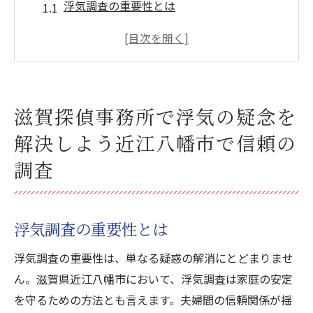
浮気調査の重要性とは
近江八幡市での信頼できる探偵事務所の選
び方
滋賀探偵事務所の浮気調査手法
浮気調査に必要な情報の収集方法
滋賀探偵事務所で浮気の疑念を
浮気の証拠を確実に収集する方法
解決しよう近江八幡市で信頼の
安心して依頼できる探偵事務所の特徴
調査
近江八幡市の浮気調査は滋賀探偵事務所にお任
せプロフェッショナルの技術
プロフェッショナルな探偵の技術とは
浮気調査の重要性とは
最新技術を駆使した浮気調査
浮気調査の重要性は、単なる疑惑の解消にとどまりませ
実績ある探偵事務所の強み
ん。滋賀県近江八幡市において、浮気調査は家庭の安定
浮気調査における最先端の技術
を守るための方法とも言えます。夫婦間の信頼関係が揺
探偵事務所のプロフェッショナルが持つス