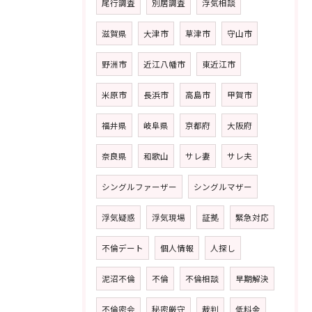
尾行調査
別居調査
浮気相談
滋賀県
大津市
草津市
守山市
野洲市
近江八幡市
東近江市
米原市
長浜市
高島市
甲賀市
福井県
岐阜県
京都府
大阪府
奈良県
和歌山
サレ妻
サレ夫
シングルファーザー
シングルマザー
浮気疑惑
浮気現場
証拠
緊急対応
不倫デート
個人情報
人探し
泥沼不倫
不倫
不倫相談
早期解決
不倫密会
秘密厳守
裁判
低料金