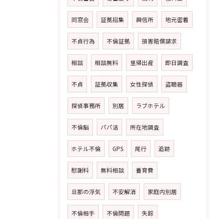
同窓会
証拠招集
興信所
地元密着
不貞行為
不倫証拠
損害賠償請求
相談
相談無料
里帰出産
即日調査
不貞
証拠収集
女性探偵
盗聴器
探偵事務所
別居
ラブホテル
不倫脳
パパ活
所在地調査
ホテル不倫
GPS
尾行
追跡
慰謝料
無料相談
養育費
旦那の浮気
不安解消
家庭内別居
不倫相手
不倫問題
失踪