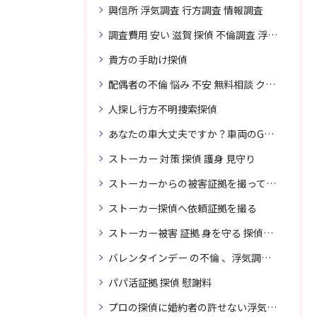
興信所 浮気調査 行方調査 情報調査
調査費用 安い 滋賀 探偵 不倫調査 浮気調査
貴方の手助け探偵
配偶者の不倫 悩み 不安 無料相談 クリスタル探偵事務所
人探し行方不明捜索探偵
あなたの車大丈夫ですか？車両のGPS捜索なら滋賀クリスタル探偵事務所
ストーカー 対策 探偵 護身 見守り
ストーカーからの被害証拠を撮って貴女を護ります
ストーカー探偵へ依頼証拠を撮る
ストーカー被害 証拠 身を守る 探偵に頼む
バレンタインデー の不倫 、浮気調査に強い探偵
パパ活証拠 探偵 慰謝料
プロの探偵に婚約者の許せない浮気、無料相談で解決