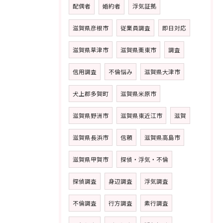
配偶者
婚約者
浮気証拠
滋賀県彦根市
従業員調査
即日対応
滋賀県草津市
滋賀県栗東市
調査
信用調査
不倫悩み
滋賀県大津市
犬上郡多賀町
滋賀県米原市
滋賀県野洲市
滋賀県東近江市
滋賀
滋賀県長浜市
信頼
滋賀県高島市
滋賀県甲賀市
探偵・浮気・不倫
探偵調査
身辺調査
浮気調査
不倫調査
行方調査
素行調査