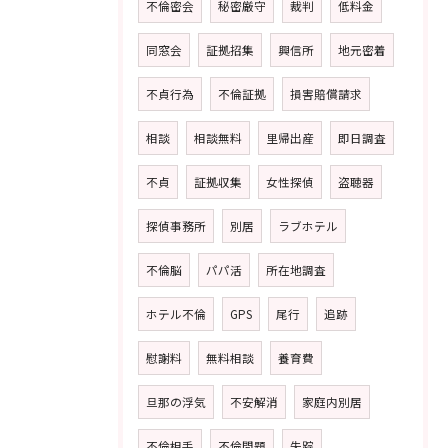
不倫密会
秘密厳守
裁判
低料金
同窓会
証拠招集
興信所
地元密着
不貞行為
不倫証拠
損害賠償請求
相談
相談無料
里帰出産
即日調査
不貞
証拠収集
女性探偵
盗聴器
探偵事務所
別居
ラブホテル
不倫脳
パパ活
所在地調査
ホテル不倫
GPS
尾行
追跡
慰謝料
無料相談
養育費
旦那の浮気
不安解消
家庭内別居
不倫相手
不倫問題
失踪