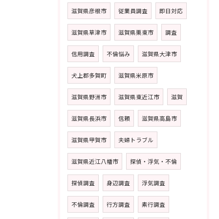
滋賀県彦根市
従業員調査
即日対応
滋賀県草津市
滋賀県栗東市
調査
信用調査
不倫悩み
滋賀県大津市
犬上郡多賀町
滋賀県米原市
滋賀県野洲市
滋賀県東近江市
滋賀
滋賀県長浜市
信頼
滋賀県高島市
滋賀県甲賀市
夫婦トラブル
滋賀県近江八幡市
探偵・浮気・不倫
探偵調査
身辺調査
浮気調査
不倫調査
行方調査
素行調査