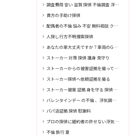
調査費用 安い 滋賀 探偵 不倫調査 浮気調査
貴方の手助け探偵
配偶者の不倫 悩み 不安 無料相談 クリスタル探偵事務所
人探し行方不明捜索探偵
あなたの車大丈夫ですか？車両のGPS捜索なら滋賀クリスタル探偵事務所
ストーカー 対策 探偵 護身 見守り
ストーカーからの被害証拠を撮って貴女を護ります
ストーカー探偵へ依頼証拠を撮る
ストーカー被害 証拠 身を守る 探偵に頼む
バレンタインデー の不倫 、浮気調査に強い探偵
パパ活証拠 探偵 慰謝料
プロの探偵に婚約者の許せない浮気、無料相談で解決
不倫 旅行 夏