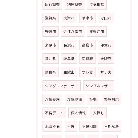
尾行調査
別居調査
浮気相談
滋賀県
大津市
草津市
守山市
野洲市
近江八幡市
東近江市
米原市
長浜市
高島市
甲賀市
福井県
岐阜県
京都府
大阪府
奈良県
和歌山
サレ妻
サレ夫
シングルファーザー
シングルマザー
浮気疑惑
浮気現場
証拠
緊急対応
不倫デート
個人情報
人探し
泥沼不倫
不倫
不倫相談
早期解決