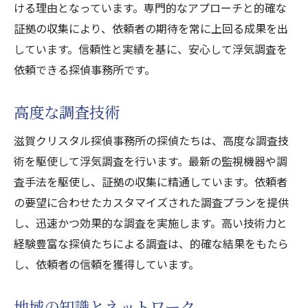
ける理由となっています。専門的なアプローチと的確な
湖南市の浮気調査なら滋賀クリスタル探偵事務
証拠の収集により、依頼者の期待を常に上回る成果を出
所確実な証拠収集の方法
しています。信頼性と実績を基に、安心して浮気調査を
最新の調査機器の使用
依頼できる探偵事務所です。
専門的な尾行と監視
高度な調査技術
デジタルフォレンジック
目撃証言の収集
滋賀クリスタル探偵事務所の探偵たちは、高度な調査技
証拠の保管方法
術を駆使して浮気調査を行います。最新の監視機器や調
査手法を駆使し、証拠の収集に精通しています。依頼者
証拠の法的活用
の要望に合わせたカスタマイズされた調査プランを提供
滋賀クリスタル探偵事務所の浮気調査湖南市で
し、迅速かつ効果的な調査を実施します。高い技術力と
の地域密着型のアプローチ
経験豊富な探偵たちによる調査は、的確な結果をもたら
地域の特性を活かした調査
し、依頼者の信頼を獲得しています。
地元ネットワークの活用
湖南市の風土と文化理解
地域の知識とネットワーク