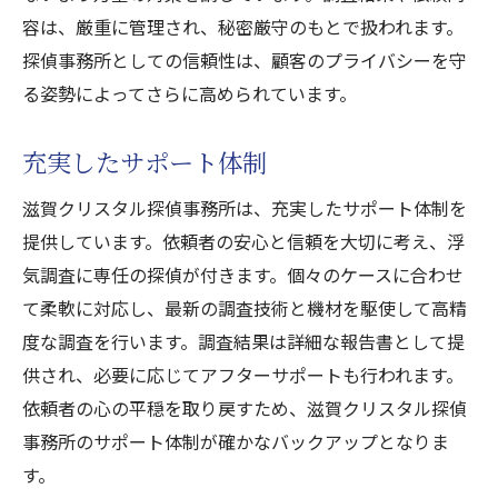
初回相談の流れ
容は、厳重に管理され、秘密厳守のもとで扱われます。
調査計画の立案
探偵事務所としての信頼性は、顧客のプライバシーを守
現場での調査手法
る姿勢によってさらに高められています。
証拠収集の具体例
報告書の作成
充実したサポート体制
アフターサポート
滋賀クリスタル探偵事務所は、充実したサポート体制を
湖南市の浮気調査なら滋賀クリスタル探偵事務
提供しています。依頼者の安心と信頼を大切に考え、浮
所安心して依頼するためのポイント
気調査に専任の探偵が付きます。個々のケースに合わせ
信頼できる探偵事務所の選び方
て柔軟に対応し、最新の調査技術と機材を駆使して高精
依頼前に確認すべきこと
度な調査を行います。調査結果は詳細な報告書として提
供され、必要に応じてアフターサポートも行われます。
料金体系の透明性
依頼者の心の平穏を取り戻すため、滋賀クリスタル探偵
プライバシー保護の徹底
事務所のサポート体制が確かなバックアップとなりま
契約内容の確認
す。
依頼後のサポート内容