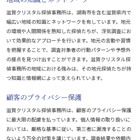
地域住民との協力体制
滋賀クリスタル探偵事務所は、湖南市を含む滋賀県内で
地元警察との連携
幅広い地域の知識とネットワークを有しています。地元
地域密着のメリット
の環境や人間関係を熟知した探偵たちが、浮気調査にお
浮気調査のプロフェッショナル滋賀クリスタル
いて効果的なアプローチを行います。地元の言動や習慣
探偵事務所湖南市での経験談
を把握することで、調査対象者の行動パターンや予想外
探偵の現場体験
の接点を見つけ出すことができます。滋賀クリスタル探
調査中のエピソード
偵事務所の地域における強みは、その地元探偵たちが持
つ知識と情報網によって支えられています。
成功例の裏話
失敗から学んだ教訓
顧客のプライバシー保護
依頼者の声
滋賀クリスタル探偵事務所は、顧客のプライバシー保護
今後の展望
に最大限の配慮を払っています。個人情報の取り扱いに
浮気調査の手法とは滋賀クリスタル探偵事務所
おいては、厳格な基準に従い、第三者に漏洩することの
が湖南市で実施する調査の流れ
ないよう万全の対策を講じています。調査結果や依頼内