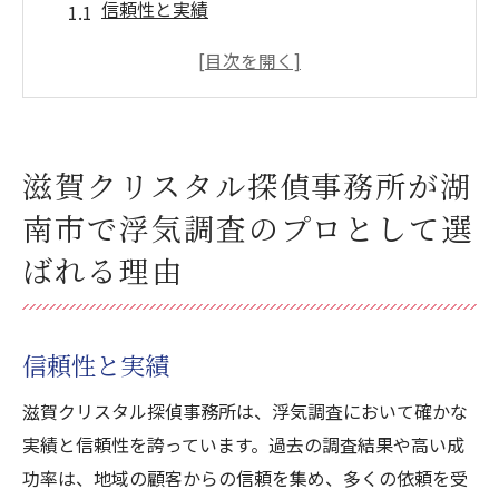
信頼性と実績
高度な調査技術
地域の知識とネットワーク
顧客のプライバシー保護
充実したサポート体制
滋賀クリスタル探偵事務所が湖
迅速な対応
南市で浮気調査のプロとして選
滋賀クリスタル探偵事務所の成功事例湖南市で
ばれる理由
行われた浮気調査の実際
成功事例1: 不審な行動の背景解明
成功事例2: 証拠写真の提供
信頼性と実績
成功事例3: 効果的な尾行術
滋賀クリスタル探偵事務所は、浮気調査において確かな
成功事例4: 綿密な報告書作成
実績と信頼性を誇っています。過去の調査結果や高い成
成功事例5: 法的サポートの提供
功率は、地域の顧客からの信頼を集め、多くの依頼を受
成功事例6: 確実な証拠収集