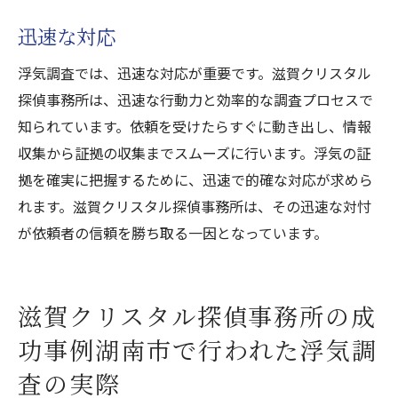
滋賀クリスタル探偵事務所が教える湖南市での
迅速な対応
浮気調査成功の秘訣
浮気調査では、迅速な対応が重要です。滋賀クリスタル
事前準備の重要性
探偵事務所は、迅速な行動力と効率的な調査プロセスで
適切なタイミングでの調査
知られています。依頼を受けたらすぐに動き出し、情報
最新技術の活用
収集から証拠の収集までスムーズに行います。浮気の証
複数の証拠収集
拠を確実に把握するために、迅速で的確な対応が求めら
適切な報告書作成
れます。滋賀クリスタル探偵事務所は、その迅速な対忖
が依頼者の信頼を勝ち取る一因となっています。
依頼者との密なコミュニケーション
滋賀クリスタル探偵事務所の成
功事例湖南市で行われた浮気調
査の実際