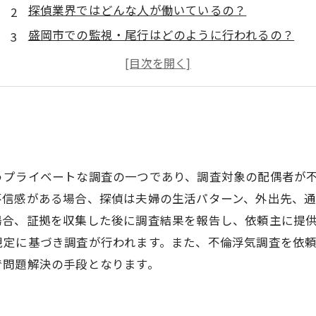
探偵業界ではどんな人が働いているの？
盛岡市での監視・尾行はどのように行われるの？
浮気や不貞を疑ったときにどう対処すべき？
探偵業界の裏側を知って、トラブルや被害を防ぐ！
うプライベートな調査の一つであり、調査対象の配偶者が
不信感がある場合、探偵は夫婦の生活パターン、外出先、
場合、証拠を収集した後に調査結果を報告し、依頼主に提
規定に基づき調査が行われます。また、不倫浮気調査を依
で問題解決の手段となります。