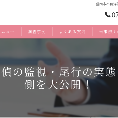
盛岡市不倫浮
0
メニュー
調査事例
よくある質問
当事務所
浮気調査
身辺調査
探偵の監視・尾行の実態
証拠
側を大公開！
人探し
無料相談