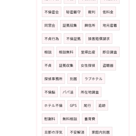
不倫密会
秘密厳守
裁判
低料金
同窓会
証拠招集
興信所
地元密着
不貞行為
不倫証拠
損害賠償請求
相談
相談無料
里帰出産
即日調査
不貞
証拠収集
女性探偵
盗聴器
探偵事務所
別居
ラブホテル
不倫脳
パパ活
所在地調査
ホテル不倫
GPS
尾行
追跡
慰謝料
無料相談
養育費
旦那の浮気
不安解消
家庭内別居