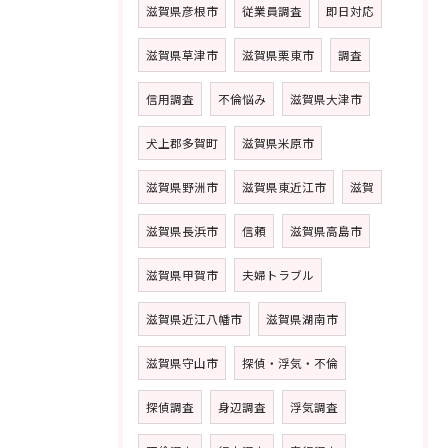
滋賀県彦根市
従業員調査
即日対応
滋賀県草津市
滋賀県栗東市
調査
信用調査
不倫悩み
滋賀県大津市
犬上郡多賀町
滋賀県米原市
滋賀県野洲市
滋賀県東近江市
滋賀
滋賀県長浜市
信頼
滋賀県高島市
滋賀県甲賀市
夫婦トラブル
滋賀県近江八幡市
滋賀県湖南市
滋賀県守山市
探偵・浮気・不倫
探偵調査
身辺調査
浮気調査