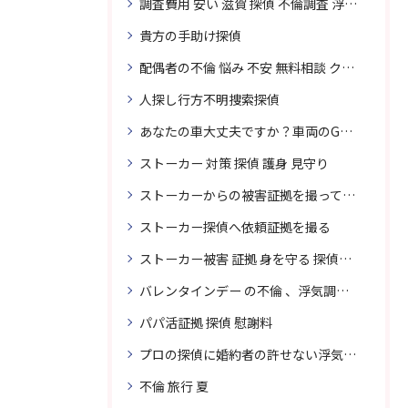
調査費用 安い 滋賀 探偵 不倫調査 浮気調査
貴方の手助け探偵
配偶者の不倫 悩み 不安 無料相談 クリスタル探偵事務所
人探し行方不明捜索探偵
あなたの車大丈夫ですか？車両のGPS捜索なら滋賀クリスタル探偵事務所
ストーカー 対策 探偵 護身 見守り
ストーカーからの被害証拠を撮って貴女を護ります
ストーカー探偵へ依頼証拠を撮る
ストーカー被害 証拠 身を守る 探偵に頼む
バレンタインデー の不倫 、浮気調査に強い探偵
パパ活証拠 探偵 慰謝料
プロの探偵に婚約者の許せない浮気、無料相談で解決
不倫 旅行 夏