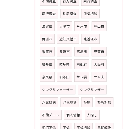
不倫調査
行方調査
素行調査
尾行調査
別居調査
浮気相談
滋賀県
大津市
草津市
守山市
野洲市
近江八幡市
東近江市
米原市
長浜市
高島市
甲賀市
福井県
岐阜県
京都府
大阪府
奈良県
和歌山
サレ妻
サレ夫
シングルファーザー
シングルマザー
浮気疑惑
浮気現場
証拠
緊急対応
不倫デート
個人情報
人探し
泥沼不倫
不倫
不倫相談
早期解決