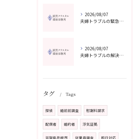
2026/08/07
夫婦トラブルの緊急相談を滋賀県甲賀市で今すぐ受けるための信頼できる窓口選びガイド
2026/08/07
夫婦トラブルの解決に役立つカウンセリングと滋賀県近江八幡市で相談先を選ぶコツ
タグ
Tags
探偵
婚前前調査
慰謝料請求
配偶者
婚約者
浮気証拠
滋賀県彦根市
従業員調査
即日対応