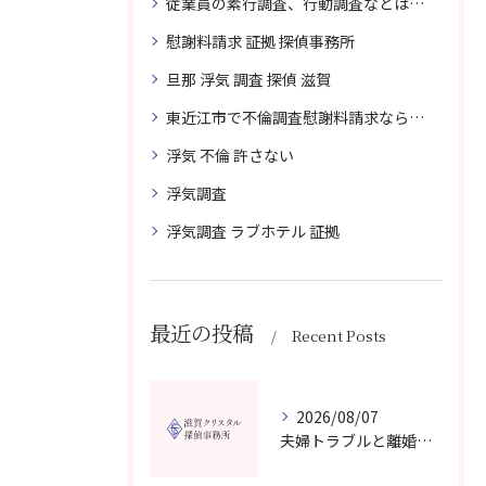
従業員の素行調査、行動調査などは、滋賀クリスタル探偵事務所へまずは、ご相談
慰謝料請求 証拠 探偵事務所
旦那 浮気 調査 探偵 滋賀
東近江市で不倫調査慰謝料請求なら滋賀クリスタル探偵事務所へご相談
浮気 不倫 許さない
浮気調査
浮気調査 ラブホテル 証拠
最近の投稿
Recent Posts
2026/08/07
夫婦トラブルと離婚相談を滋賀県野洲市で費用や無料窓口の選び方まで詳しく解説