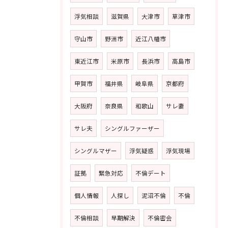
浮気相談
滋賀県
大津市
草津市
守山市
野洲市
近江八幡市
東近江市
米原市
長浜市
高島市
甲賀市
福井県
岐阜県
京都府
大阪府
奈良県
和歌山
サレ妻
サレ夫
シングルファーザー
シングルマザー
浮気疑惑
浮気現場
証拠
緊急対応
不倫デート
個人情報
人探し
泥沼不倫
不倫
不倫相談
早期解決
不倫密会