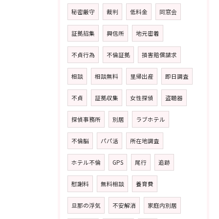
秘密厳守
裁判
低料金
同窓会
証拠招集
興信所
地元密着
不貞行為
不倫証拠
損害賠償請求
相談
相談無料
里帰出産
即日調査
不貞
証拠収集
女性探偵
盗聴器
探偵事務所
別居
ラブホテル
不倫脳
パパ活
所在地調査
ホテル不倫
GPS
尾行
追跡
慰謝料
無料相談
養育費
旦那の浮気
不安解消
家庭内別居