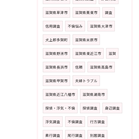
滋賀県草津市
滋賀県栗東市
調査
信用調査
不倫悩み
滋賀県大津市
犬上郡多賀町
滋賀県米原市
滋賀県野洲市
滋賀県東近江市
滋賀
滋賀県長浜市
信頼
滋賀県高島市
滋賀県甲賀市
夫婦トラブル
滋賀県近江八幡市
滋賀県湖南市
探偵・浮気・不倫
探偵調査
身辺調査
浮気調査
不倫調査
行方調査
素行調査
尾行調査
別居調査