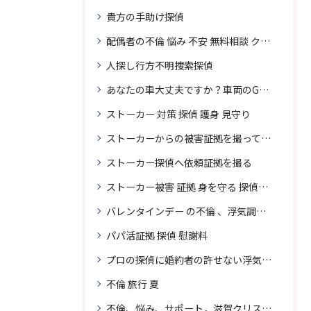
貴方の手助け探偵
配偶者の不倫 悩み 不安 無料相談 クリスタル探偵事務所
人探し行方不明捜索探偵
あなたの車大丈夫ですか？車両のGPS捜索なら滋賀クリスタル探偵事務所
ストーカー 対策 探偵 護身 見守り
ストーカーからの被害証拠を撮って貴女を護ります
ストーカー探偵へ依頼証拠を撮る
ストーカー被害 証拠 身を守る 探偵に頼む
バレンタインデー の不倫 、浮気調査に強い探偵
パパ活証拠 探偵 慰謝料
プロの探偵に婚約者の許せない浮気、無料相談で解決
不倫 旅行 夏
不倫、悩み、サポート，滋賀クリスタル探偵