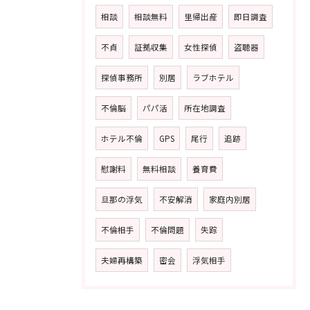
相談
相談無料
里帰出産
即日調査
不貞
証拠収集
女性探偵
盗聴器
探偵事務所
別居
ラブホテル
不倫脳
パパ活
所在地調査
ホテル不倫
GPS
尾行
追跡
慰謝料
無料相談
養育費
旦那の浮気
不安解消
家庭内別居
不倫相手
不倫問題
失踪
夫婦再構築
密会
浮気相手