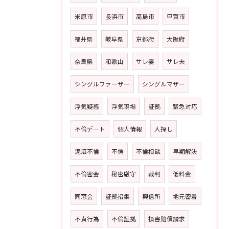
米原市
長浜市
高島市
甲賀市
福井県
岐阜県
京都府
大阪府
奈良県
和歌山
サレ妻
サレ夫
シングルファーザー
シングルマザー
浮気疑惑
浮気現場
証拠
緊急対応
不倫デート
個人情報
人探し
泥沼不倫
不倫
不倫相談
早期解決
不倫密会
秘密厳守
裁判
低料金
同窓会
証拠招集
興信所
地元密着
不貞行為
不倫証拠
損害賠償請求