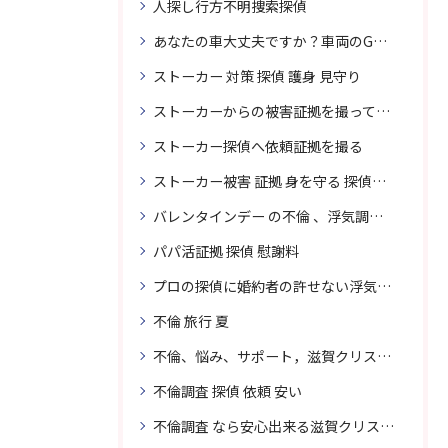
人探し行方不明捜索探偵
あなたの車大丈夫ですか？車両のGPS捜索なら滋賀クリスタル探偵事務所
ストーカー 対策 探偵 護身 見守り
ストーカーからの被害証拠を撮って貴女を護ります
ストーカー探偵へ依頼証拠を撮る
ストーカー被害 証拠 身を守る 探偵に頼む
バレンタインデー の不倫 、浮気調査に強い探偵
パパ活証拠 探偵 慰謝料
プロの探偵に婚約者の許せない浮気、無料相談で解決
不倫 旅行 夏
不倫、悩み、サポート，滋賀クリスタル探偵
不倫調査 探偵 依頼 安い
不倫調査 なら安心出来る滋賀クリスタル探偵事務所へご依頼