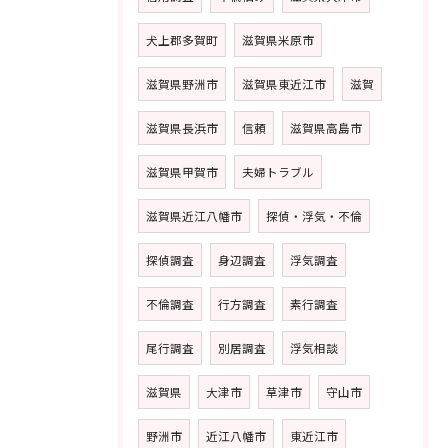
犬上郡多賀町
滋賀県米原市
滋賀県野洲市
滋賀県東近江市
滋賀
滋賀県長浜市
信頼
滋賀県高島市
滋賀県甲賀市
夫婦トラブル
滋賀県近江八幡市
探偵・浮気・不倫
探偵調査
身辺調査
浮気調査
不倫調査
行方調査
素行調査
尾行調査
別居調査
浮気相談
滋賀県
大津市
草津市
守山市
野洲市
近江八幡市
東近江市