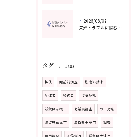
2026/08/07
夫婦トラブルに悩む方へ長浜市で安心して相談できる窓口紹介
タグ
Tags
探偵
婚前前調査
慰謝料請求
配偶者
婚約者
浮気証拠
滋賀県彦根市
従業員調査
即日対応
滋賀県草津市
滋賀県栗東市
調査
信用調査
不倫悩み
滋賀県大津市