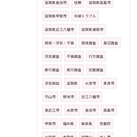
滋賀県長浜市
信頼
滋賀県高島市
滋賀県甲賀市
夫婦トラブル
滋賀県近江八幡市
滋賀県湖南市
探偵・浮気・不倫
探偵調査
身辺調査
浮気調査
不倫調査
行方調査
素行調査
尾行調査
別居調査
浮気相談
滋賀県
大津市
草津市
守山市
野洲市
近江八幡市
東近江市
米原市
長浜市
高島市
甲賀市
福井県
岐阜県
京都府