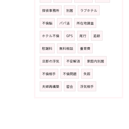
探偵事務所
別居
ラブホテル
不倫脳
パパ活
所在地調査
ホテル不倫
GPS
尾行
追跡
慰謝料
無料相談
養育費
旦那の浮気
不安解消
家庭内別居
不倫相手
不倫問題
失踪
夫婦再構築
密会
浮気相手