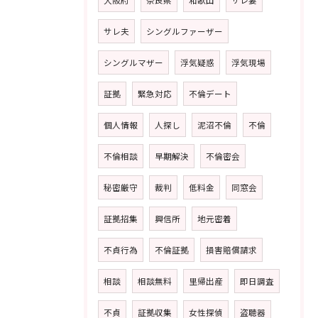
大阪府
奈良県
和歌山
サレ妻
サレ夫
シングルファーザー
シングルマザー
浮気疑惑
浮気現場
証拠
緊急対応
不倫デート
個人情報
人探し
泥沼不倫
不倫
不倫相談
早期解決
不倫密会
秘密厳守
裁判
低料金
同窓会
証拠招集
興信所
地元密着
不貞行為
不倫証拠
損害賠償請求
相談
相談無料
里帰出産
即日調査
不貞
証拠収集
女性探偵
盗聴器