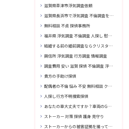
滋賀県草津市浮気調査依頼
滋賀県長浜市で浮気調査 不倫調査を頼むなら
無料相談 不貞 探偵事務所
福井県 浮気調査 不倫調査 人探し 慰謝料 請求 裁判 相談 探偵 探偵事務所
結婚する前の婚前調査ならクリスタル探偵事務所へお問い合わせ
興信所 浮気調査 行方調査 情報調査
調査費用 安い 滋賀 探偵 不倫調査 浮気調査
貴方の手助け探偵
配偶者の不倫 悩み 不安 無料相談 クリスタル探偵事務所
人探し行方不明捜索探偵
あなたの車大丈夫ですか？車両のGPS捜索なら滋賀クリスタル探偵事務所
ストーカー 対策 探偵 護身 見守り
ストーカーからの被害証拠を撮って貴女を護ります