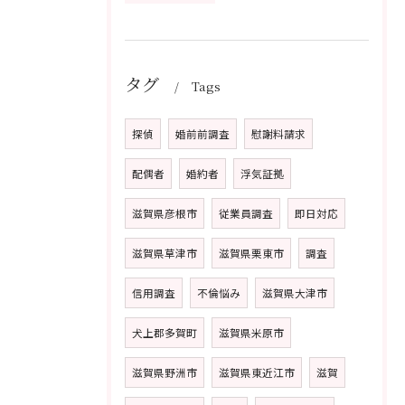
タグ
Tags
探偵
婚前前調査
慰謝料請求
配偶者
婚約者
浮気証拠
滋賀県彦根市
従業員調査
即日対応
滋賀県草津市
滋賀県栗東市
調査
信用調査
不倫悩み
滋賀県大津市
犬上郡多賀町
滋賀県米原市
滋賀県野洲市
滋賀県東近江市
滋賀