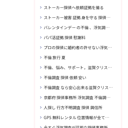
ストーカー探偵へ依頼証拠を撮る
ストーカー被害 証拠 身を守る 探偵に頼む
バレンタインデー の不倫 、浮気調査に強い探偵
パパ活証拠 探偵 慰謝料
プロの探偵に婚約者の許せない浮気、無料相談で解決
不倫 旅行 夏
不倫、悩み、サポート，滋賀クリスタル探偵
不倫調査 探偵 依頼 安い
不倫調査 なら安心出来る滋賀クリスタル探偵事務所へご依頼
京都府 探偵事務所 浮気調査 不倫調査 専門 無料相談
人探し 行方不明調査 探偵 興信所
GPS 無料レンタル 位置情報が全てわかります
今すぐ浮気調査が可能な探偵事務所