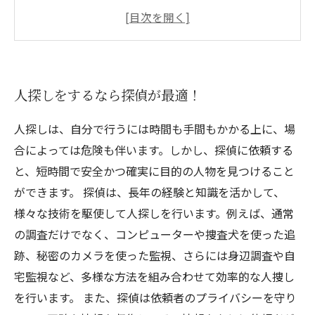
動画証拠で解決！大阪府での人探しに最適な探
偵事務所
心配な人探しでも探偵に頼れば安心！
失われた人の情報を掴むには探偵の力を借りよ
人探しをするなら探偵が最適！
う！
人探しは、自分で行うには時間も手間もかかる上に、場
合によっては危険も伴います。しかし、探偵に依頼する
と、短時間で安全かつ確実に目的の人物を見つけること
ができます。 探偵は、長年の経験と知識を活かして、
様々な技術を駆使して人探しを行います。例えば、通常
の調査だけでなく、コンピューターや捜査犬を使った追
跡、秘密のカメラを使った監視、さらには身辺調査や自
宅監視など、多様な方法を組み合わせて効率的な人捜し
を行います。 また、探偵は依頼者のプライバシーを守り