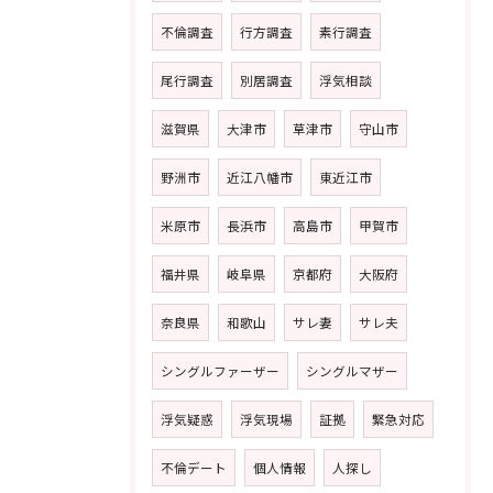
不倫調査
行方調査
素行調査
尾行調査
別居調査
浮気相談
滋賀県
大津市
草津市
守山市
野洲市
近江八幡市
東近江市
米原市
長浜市
高島市
甲賀市
福井県
岐阜県
京都府
大阪府
奈良県
和歌山
サレ妻
サレ夫
シングルファーザー
シングルマザー
浮気疑惑
浮気現場
証拠
緊急対応
不倫デート
個人情報
人探し