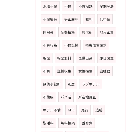
泥沼不倫
不倫
不倫相談
早期解決
不倫密会
秘密厳守
裁判
低料金
同窓会
証拠招集
興信所
地元密着
不貞行為
不倫証拠
損害賠償請求
相談
相談無料
里帰出産
即日調査
不貞
証拠収集
女性探偵
盗聴器
探偵事務所
別居
ラブホテル
不倫脳
パパ活
所在地調査
ホテル不倫
GPS
尾行
追跡
慰謝料
無料相談
養育費