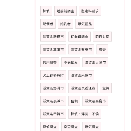
探偵
婚前前調査
慰謝料請求
配偶者
婚約者
浮気証拠
滋賀県彦根市
従業員調査
即日対応
滋賀県草津市
滋賀県栗東市
調査
信用調査
不倫悩み
滋賀県大津市
犬上郡多賀町
滋賀県米原市
滋賀県野洲市
滋賀県東近江市
滋賀
滋賀県長浜市
信頼
滋賀県高島市
滋賀県甲賀市
探偵・浮気・不倫
探偵調査
身辺調査
浮気調査