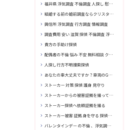
福井県 浮気調査 不倫調査 人探し 慰謝料 請求 裁判 相談 探偵 探偵事務所
結婚する前の婚前調査ならクリスタル探偵事務所へお問い合わせ
興信所 浮気調査 行方調査 情報調査
調査費用 安い 滋賀 探偵 不倫調査 浮気調査
貴方の手助け探偵
配偶者の不倫 悩み 不安 無料相談 クリスタル探偵事務所
人探し行方不明捜索探偵
あなたの車大丈夫ですか？車両のGPS捜索なら滋賀クリスタル探偵事務所
ストーカー 対策 探偵 護身 見守り
ストーカーからの被害証拠を撮って貴女を護ります
ストーカー探偵へ依頼証拠を撮る
ストーカー被害 証拠 身を守る 探偵に頼む
バレンタインデー の不倫 、浮気調査に強い探偵