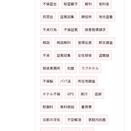
不倫密会
秘密厳守
裁判
低料金
同窓会
証拠招集
興信所
地元密着
不貞行為
不倫証拠
損害賠償請求
相談
相談無料
里帰出産
即日調査
不貞
証拠収集
女性探偵
盗聴器
探偵事務所
別居
ラブホテル
不倫脳
パパ活
所在地調査
ホテル不倫
GPS
尾行
追跡
慰謝料
無料相談
養育費
旦那の浮気
不安解消
家庭内別居