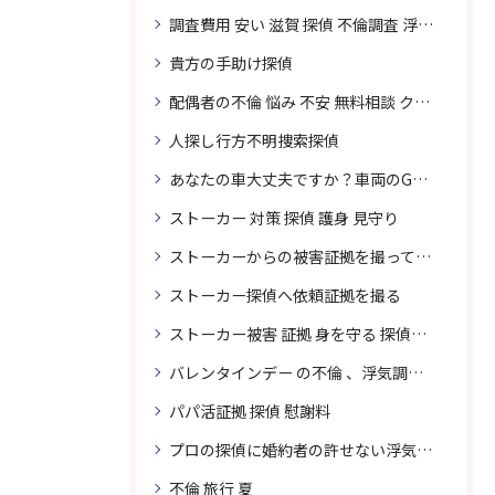
調査費用 安い 滋賀 探偵 不倫調査 浮気調査
貴方の手助け探偵
配偶者の不倫 悩み 不安 無料相談 クリスタル探偵事務所
人探し行方不明捜索探偵
あなたの車大丈夫ですか？車両のGPS捜索なら滋賀クリスタル探偵事務所
ストーカー 対策 探偵 護身 見守り
ストーカーからの被害証拠を撮って貴女を護ります
ストーカー探偵へ依頼証拠を撮る
ストーカー被害 証拠 身を守る 探偵に頼む
バレンタインデー の不倫 、浮気調査に強い探偵
パパ活証拠 探偵 慰謝料
プロの探偵に婚約者の許せない浮気、無料相談で解決
不倫 旅行 夏