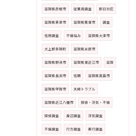
滋賀県彦根市
従業員調査
即日対応
滋賀県草津市
滋賀県栗東市
調査
信用調査
不倫悩み
滋賀県大津市
犬上郡多賀町
滋賀県米原市
滋賀県野洲市
滋賀県東近江市
滋賀
滋賀県長浜市
信頼
滋賀県高島市
滋賀県甲賀市
夫婦トラブル
滋賀県近江八幡市
探偵・浮気・不倫
探偵調査
身辺調査
浮気調査
不倫調査
行方調査
素行調査