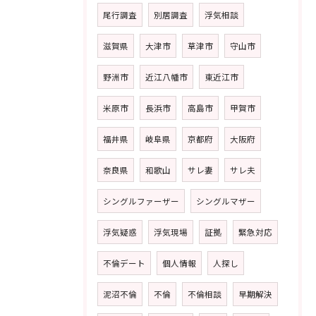
尾行調査
別居調査
浮気相談
滋賀県
大津市
草津市
守山市
野洲市
近江八幡市
東近江市
米原市
長浜市
高島市
甲賀市
福井県
岐阜県
京都府
大阪府
奈良県
和歌山
サレ妻
サレ夫
シングルファーザー
シングルマザー
浮気疑惑
浮気現場
証拠
緊急対応
不倫デート
個人情報
人探し
泥沼不倫
不倫
不倫相談
早期解決