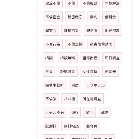
泥沼不倫
不倫
不倫相談
早期解決
不倫密会
秘密厳守
裁判
低料金
同窓会
証拠招集
興信所
地元密着
不貞行為
不倫証拠
損害賠償請求
相談
相談無料
里帰出産
即日調査
不貞
証拠収集
女性探偵
盗聴器
探偵事務所
別居
ラブホテル
不倫脳
パパ活
所在地調査
ホテル不倫
GPS
尾行
追跡
慰謝料
無料相談
養育費