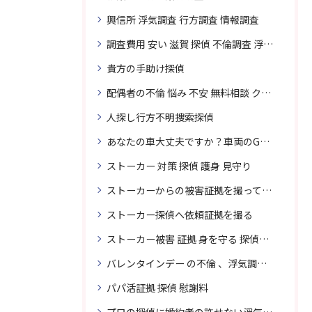
興信所 浮気調査 行方調査 情報調査
調査費用 安い 滋賀 探偵 不倫調査 浮気調査
貴方の手助け探偵
配偶者の不倫 悩み 不安 無料相談 クリスタル探偵事務所
人探し行方不明捜索探偵
あなたの車大丈夫ですか？車両のGPS捜索なら滋賀クリスタル探偵事務所
ストーカー 対策 探偵 護身 見守り
ストーカーからの被害証拠を撮って貴女を護ります
ストーカー探偵へ依頼証拠を撮る
ストーカー被害 証拠 身を守る 探偵に頼む
バレンタインデー の不倫 、浮気調査に強い探偵
パパ活証拠 探偵 慰謝料