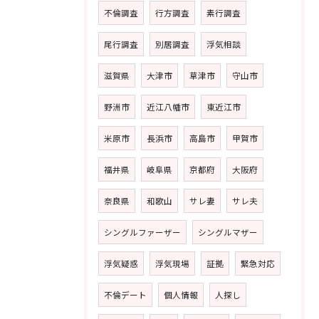
不倫調査
行方調査
素行調査
尾行調査
別居調査
浮気相談
滋賀県
大津市
草津市
守山市
野洲市
近江八幡市
東近江市
米原市
長浜市
高島市
甲賀市
福井県
岐阜県
京都府
大阪府
奈良県
和歌山
サレ妻
サレ夫
シングルファーザー
シングルマザー
浮気疑惑
浮気現場
証拠
緊急対応
不倫デート
個人情報
人探し