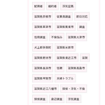
配偶者
婚約者
浮気証拠
滋賀県彦根市
従業員調査
即日対応
滋賀県草津市
滋賀県栗東市
調査
信用調査
不倫悩み
滋賀県大津市
犬上郡多賀町
滋賀県米原市
滋賀県野洲市
滋賀県東近江市
滋賀
滋賀県長浜市
信頼
滋賀県高島市
滋賀県甲賀市
夫婦トラブル
滋賀県近江八幡市
探偵・浮気・不倫
探偵調査
身辺調査
浮気調査