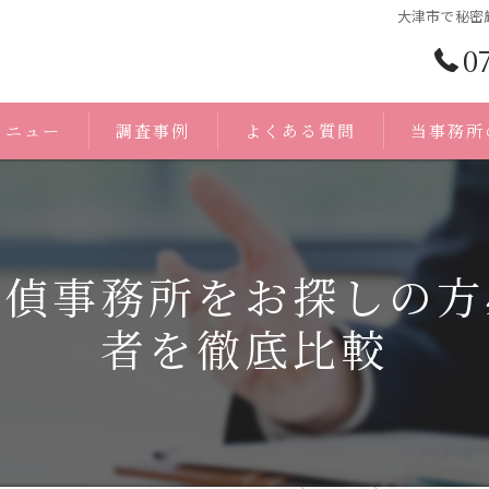
大津市で秘密
0
メニュー
調査事例
よくある質問
当事務所
浮気調査
身辺調査
探偵事務所をお探しの方
証拠
者を徹底比較
人探し
無料相談