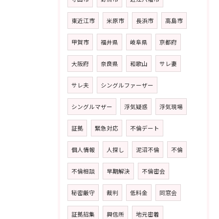
東近江市
米原市
長浜市
高島市
甲賀市
福井県
岐阜県
京都府
大阪府
奈良県
和歌山
サレ妻
サレ夫
シングルファーザー
シングルマザー
浮気疑惑
浮気現場
証拠
緊急対応
不倫デート
個人情報
人探し
泥沼不倫
不倫
不倫相談
早期解決
不倫密会
秘密厳守
裁判
低料金
同窓会
証拠招集
興信所
地元密着