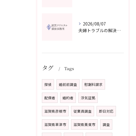
2026/08/07
夫婦トラブルの解決に役立つカウンセリングと滋賀県近江八幡市で相談先を選ぶコツ
タグ
Tags
探偵
婚前前調査
慰謝料請求
配偶者
婚約者
浮気証拠
滋賀県彦根市
従業員調査
即日対応
滋賀県草津市
滋賀県栗東市
調査