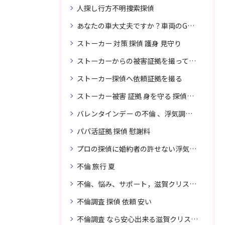
人探し行方不明捜索探偵
あなたの車大丈夫ですか？車両のGPS捜索なら滋賀クリスタル探偵事務所
ストーカー 対策 探偵 護身 見守り
ストーカーからの被害証拠を撮って貴女を護ります
ストーカー探偵へ依頼証拠を撮る
ストーカー被害 証拠 身を守る 探偵に頼む
バレンタインデー の不倫 、浮気調査に強い探偵
パパ活証拠 探偵 慰謝料
プロの探偵に婚約者の許せない浮気、無料相談で解決
不倫 旅行 夏
不倫、悩み、サポート，滋賀クリスタル探偵
不倫調査 探偵 依頼 安い
不倫調査 なら安心出来る滋賀クリスタル探偵事務所へご依頼