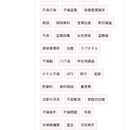
不貞行為
不倫証拠
損害賠償請求
相談
相談無料
里帰出産
即日調査
不貞
証拠収集
女性探偵
盗聴器
探偵事務所
別居
ラブホテル
不倫脳
パパ活
所在地調査
ホテル不倫
GPS
尾行
追跡
慰謝料
無料相談
養育費
旦那の浮気
不安解消
家庭内別居
不倫相手
不倫問題
失踪
夫婦再構築
密会
浮気相手