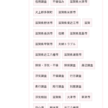
信用調査
不倫悩み
滋賀県大津市
犬上郡多賀町
滋賀県米原市
滋賀県野洲市
滋賀県東近江市
滋賀
滋賀県長浜市
信頼
滋賀県高島市
滋賀県甲賀市
夫婦トラブル
滋賀県近江八幡市
滋賀県湖南市
探偵・浮気・不倫
探偵調査
身辺調査
浮気調査
不倫調査
行方調査
素行調査
尾行調査
別居調査
浮気相談
滋賀県
大津市
草津市
守山市
野洲市
近江八幡市