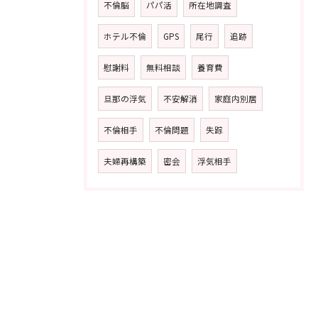
不倫脳
パパ活
所在地調査
ホテル不倫
GPS
尾行
追跡
慰謝料
無料相談
養育費
旦那の浮気
不安解消
家庭内別居
不倫相手
不倫問題
失踪
夫婦再構築
密会
浮気相手