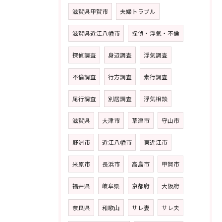
滋賀県甲賀市
夫婦トラブル
滋賀県近江八幡市
探偵・浮気・不倫
探偵調査
身辺調査
浮気調査
不倫調査
行方調査
素行調査
尾行調査
別居調査
浮気相談
滋賀県
大津市
草津市
守山市
野洲市
近江八幡市
東近江市
米原市
長浜市
高島市
甲賀市
福井県
岐阜県
京都府
大阪府
奈良県
和歌山
サレ妻
サレ夫