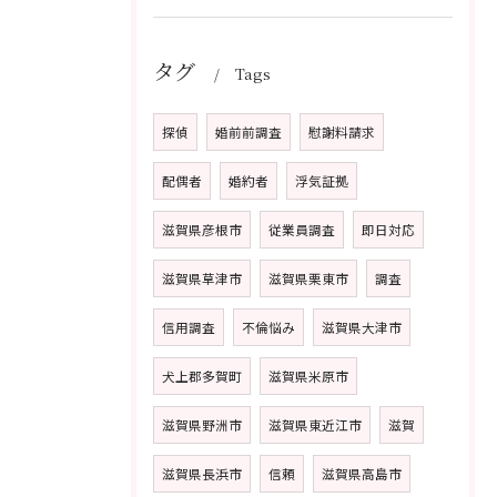
タグ
Tags
探偵
婚前前調査
慰謝料請求
配偶者
婚約者
浮気証拠
滋賀県彦根市
従業員調査
即日対応
滋賀県草津市
滋賀県栗東市
調査
信用調査
不倫悩み
滋賀県大津市
犬上郡多賀町
滋賀県米原市
滋賀県野洲市
滋賀県東近江市
滋賀
滋賀県長浜市
信頼
滋賀県高島市