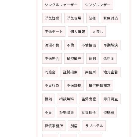
シングルファーザー
シングルマザー
浮気疑惑
浮気現場
証拠
緊急対応
不倫デート
個人情報
人探し
泥沼不倫
不倫
不倫相談
早期解決
不倫密会
秘密厳守
裁判
低料金
同窓会
証拠招集
興信所
地元密着
不貞行為
不倫証拠
損害賠償請求
相談
相談無料
里帰出産
即日調査
不貞
証拠収集
女性探偵
盗聴器
探偵事務所
別居
ラブホテル