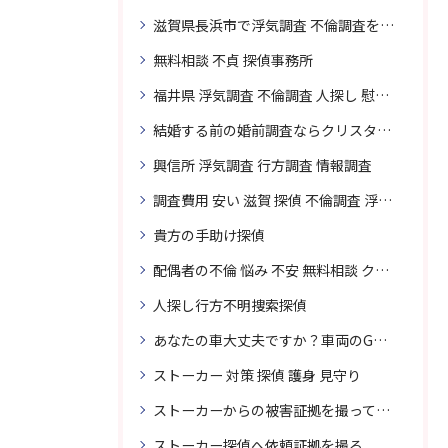
滋賀県長浜市で浮気調査 不倫調査を頼むなら
無料相談 不貞 探偵事務所
福井県 浮気調査 不倫調査 人探し 慰謝料 請求 裁判 相談 探偵 探偵事務所
結婚する前の婚前調査ならクリスタル探偵事務所へお問い合わせ
興信所 浮気調査 行方調査 情報調査
調査費用 安い 滋賀 探偵 不倫調査 浮気調査
貴方の手助け探偵
配偶者の不倫 悩み 不安 無料相談 クリスタル探偵事務所
人探し行方不明捜索探偵
あなたの車大丈夫ですか？車両のGPS捜索なら滋賀クリスタル探偵事務所
ストーカー 対策 探偵 護身 見守り
ストーカーからの被害証拠を撮って貴女を護ります
ストーカー探偵へ依頼証拠を撮る