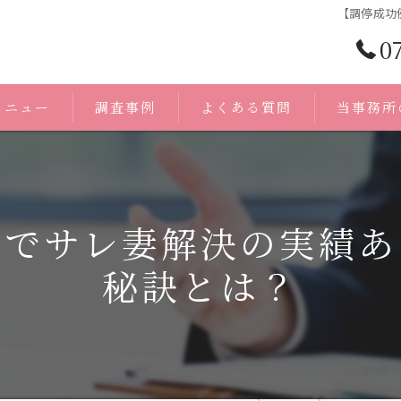
【調停成功
0
メニュー
調査事例
よくある質問
当事務所
浮気調査
身辺調査
県でサレ妻解決の実績あ
証拠
秘訣とは？
人探し
無料相談