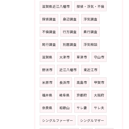
滋賀県近江八幡市
探偵・浮気・不倫
探偵調査
身辺調査
浮気調査
不倫調査
行方調査
素行調査
尾行調査
別居調査
浮気相談
滋賀県
大津市
草津市
守山市
野洲市
近江八幡市
東近江市
米原市
長浜市
高島市
甲賀市
福井県
岐阜県
京都府
大阪府
奈良県
和歌山
サレ妻
サレ夫
シングルファーザー
シングルマザー