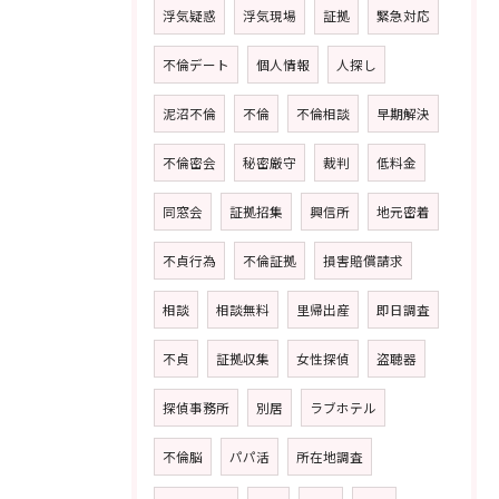
浮気疑惑
浮気現場
証拠
緊急対応
不倫デート
個人情報
人探し
泥沼不倫
不倫
不倫相談
早期解決
不倫密会
秘密厳守
裁判
低料金
同窓会
証拠招集
興信所
地元密着
不貞行為
不倫証拠
損害賠償請求
相談
相談無料
里帰出産
即日調査
不貞
証拠収集
女性探偵
盗聴器
探偵事務所
別居
ラブホテル
不倫脳
パパ活
所在地調査