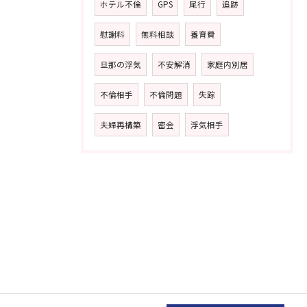
ホテル不倫
GPS
尾行
追跡
慰謝料
無料相談
養育費
旦那の浮気
不安解消
家庭内別居
不倫相手
不倫問題
失踪
夫婦再構築
密会
浮気相手