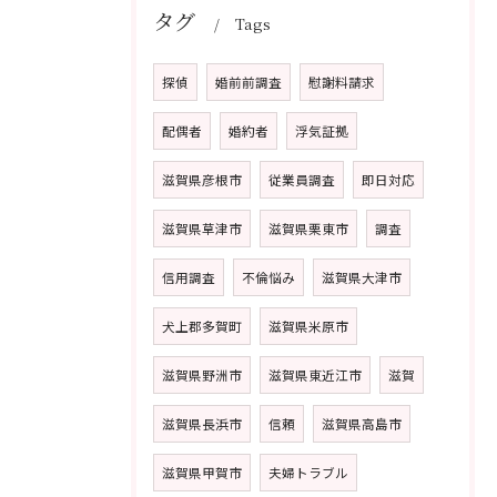
タグ
Tags
探偵
婚前前調査
慰謝料請求
配偶者
婚約者
浮気証拠
滋賀県彦根市
従業員調査
即日対応
滋賀県草津市
滋賀県栗東市
調査
信用調査
不倫悩み
滋賀県大津市
犬上郡多賀町
滋賀県米原市
滋賀県野洲市
滋賀県東近江市
滋賀
滋賀県長浜市
信頼
滋賀県高島市
滋賀県甲賀市
夫婦トラブル