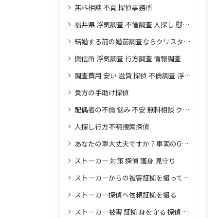
無料相談 不貞 探偵事務所
福井県 浮気調査 不倫調査 人探し 慰謝料 請求 裁判 相談 探偵 探偵事務所
結婚する前の婚前調査ならクリスタル探偵事務所へお問い合わせ
興信所 浮気調査 行方調査 情報調査
調査費用 安い 滋賀 探偵 不倫調査 浮気調査
貴方の手助け探偵
配偶者の不倫 悩み 不安 無料相談 クリスタル探偵事務所
人探し行方不明捜索探偵
あなたの車大丈夫ですか？車両のGPS捜索なら滋賀クリスタル探偵事務所
ストーカー 対策 探偵 護身 見守り
ストーカーからの被害証拠を撮って貴女を護ります
ストーカー探偵へ依頼証拠を撮る
ストーカー被害 証拠 身を守る 探偵に頼む