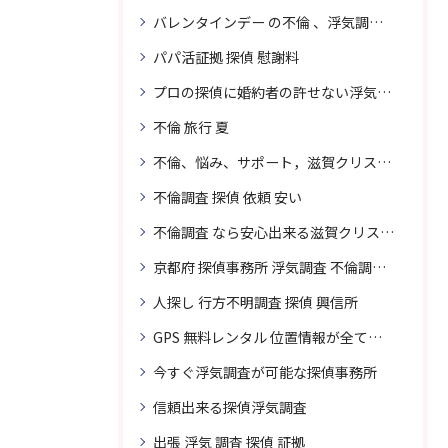
バレンタインデー の不倫 、浮気調査に強い探偵
パパ活証拠 探偵 慰謝料
プロの探偵に婚約者の許せない浮気、無料相談で解決
不倫 旅行 夏
不倫、悩み、サポート，滋賀クリスタル探偵
不倫調査 探偵 依頼 安い
不倫調査 なら安心出来る滋賀クリスタル探偵事務所へご依頼
京都府 探偵事務所 浮気調査 不倫調査 専門 無料相談
人探し 行方不明調査 探偵 興信所
GPS 無料レンタル 位置情報が全てわかります
今すぐ浮気調査が可能な探偵事務所
信頼出来る探偵浮気調査
出張 浮気 調査 探偵 証拠