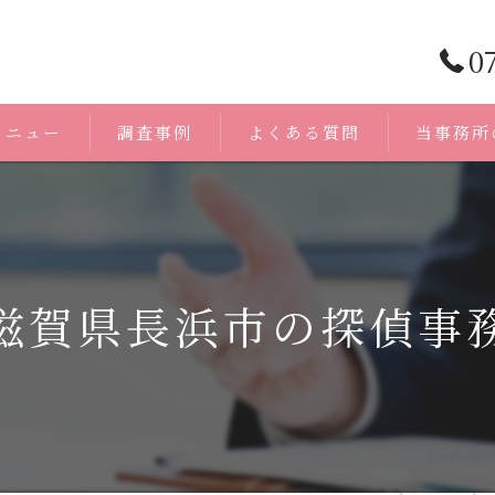
0
メニュー
調査事例
よくある質問
当事務所
浮気調査
身辺調査
滋賀県長浜市の探偵事
証拠
人探し
無料相談