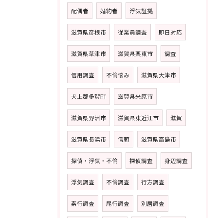
配偶者
婚約者
浮気証拠
滋賀県彦根市
従業員調査
即日対応
滋賀県草津市
滋賀県栗東市
調査
信用調査
不倫悩み
滋賀県大津市
犬上郡多賀町
滋賀県米原市
滋賀県野洲市
滋賀県東近江市
滋賀
滋賀県長浜市
信頼
滋賀県高島市
探偵・浮気・不倫
探偵調査
身辺調査
浮気調査
不倫調査
行方調査
素行調査
尾行調査
別居調査