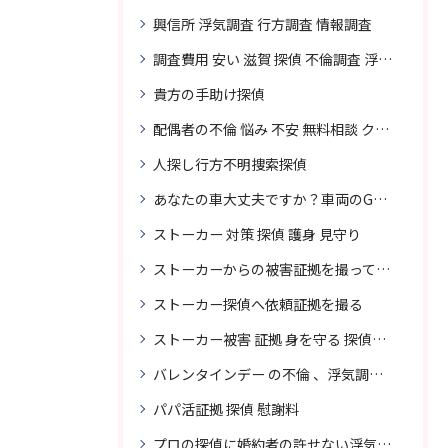
興信所 浮気調査 行方調査 情報調査
調査費用 安い 滋賀 探偵 不倫調査 浮気調査
貴方の手助け探偵
配偶者の不倫 悩み 不安 無料相談 クリスタル探偵事務所
人探し行方不明捜索探偵
あなたの車大丈夫ですか？車両のGPS捜索なら滋賀クリスタル探偵事務所
ストーカー 対策 探偵 護身 見守り
ストーカーからの被害証拠を撮って貴女を護ります
ストーカー探偵へ依頼証拠を撮る
ストーカー被害 証拠 身を守る 探偵に頼む
バレンタインデー の不倫 、浮気調査に強い探偵
パパ活証拠 探偵 慰謝料
プロの探偵に婚約者の許せない浮気、無料相談で解決