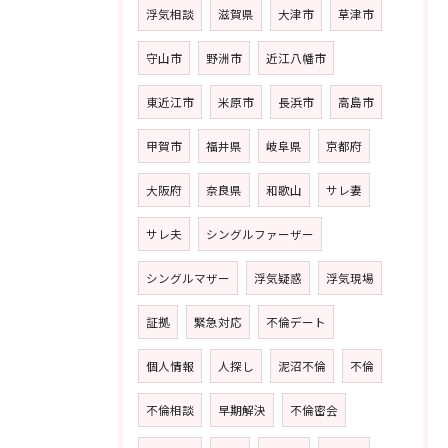
浮気相談
滋賀県
大津市
草津市
守山市
野洲市
近江八幡市
東近江市
米原市
長浜市
高島市
甲賀市
福井県
岐阜県
京都府
大阪府
奈良県
和歌山
サレ妻
サレ夫
シングルファーザー
シングルマザー
浮気疑惑
浮気現場
証拠
緊急対応
不倫デート
個人情報
人探し
泥沼不倫
不倫
不倫相談
早期解決
不倫密会