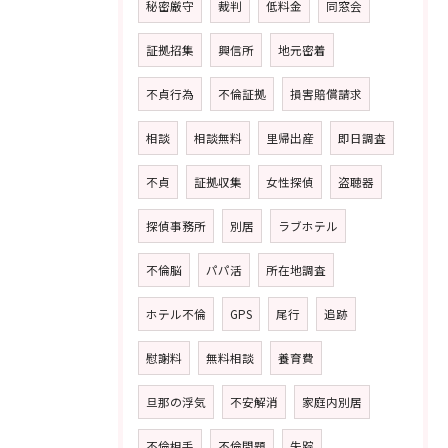
秘密厳守
裁判
低料金
同窓会
証拠招集
興信所
地元密着
不貞行為
不倫証拠
損害賠償請求
相談
相談無料
里帰出産
即日調査
不貞
証拠収集
女性探偵
盗聴器
探偵事務所
別居
ラブホテル
不倫脳
パパ活
所在地調査
ホテル不倫
GPS
尾行
追跡
慰謝料
無料相談
養育費
旦那の浮気
不安解消
家庭内別居
不倫相手
不倫問題
失踪