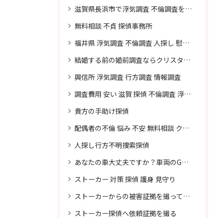
滋賀県長浜市で浮気調査 不倫調査を頼むなら
無料相談 不貞 探偵事務所
福井県 浮気調査 不倫調査 人探し 慰謝料 請求 裁判 相談 探偵 探偵事務所
結婚する前の婚前調査ならクリスタル探偵事務所へお問い合わせ
興信所 浮気調査 行方調査 情報調査
調査費用 安い 滋賀 探偵 不倫調査 浮気調査
貴方の手助け探偵
配偶者の不倫 悩み 不安 無料相談 クリスタル探偵事務所
人探し行方不明捜索探偵
あなたの車大丈夫ですか？車両のGPS捜索なら滋賀クリスタル探偵事務所
ストーカー 対策 探偵 護身 見守り
ストーカーからの被害証拠を撮って貴女を護ります
ストーカー探偵へ依頼証拠を撮る