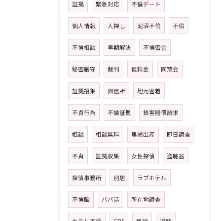
証拠
緊急対応
不倫デート
個人情報
人探し
泥沼不倫
不倫
不倫相談
早期解決
不倫密会
秘密厳守
裁判
低料金
同窓会
証拠招集
興信所
地元密着
不貞行為
不倫証拠
損害賠償請求
相談
相談無料
里帰出産
即日調査
不貞
証拠収集
女性探偵
盗聴器
探偵事務所
別居
ラブホテル
不倫脳
パパ活
所在地調査