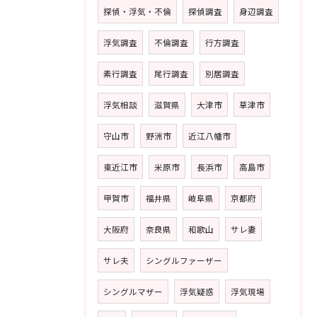
探偵・浮気・不倫
探偵調査
身辺調査
浮気調査
不倫調査
行方調査
素行調査
尾行調査
別居調査
浮気相談
滋賀県
大津市
草津市
守山市
野洲市
近江八幡市
東近江市
米原市
長浜市
高島市
甲賀市
福井県
岐阜県
京都府
大阪府
奈良県
和歌山
サレ妻
サレ夫
シングルファーザー
シングルマザー
浮気疑惑
浮気現場