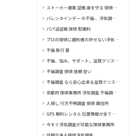
ストーカー被害 証拠 身を守る 探偵に頼む
バレンタインデー の不倫 、浮気調査に強い探偵
パパ活証拠 探偵 慰謝料
プロの探偵に婚約者の許せない浮気、無料相談で解決
不倫 旅行 夏
不倫、悩み、サポート，滋賀クリスタル探偵
不倫調査 探偵 依頼 安い
不倫調査 なら安心出来る滋賀クリスタル探偵事務所へご依頼
京都府 探偵事務所 浮気調査 不倫調査 専門 無料相談
人探し 行方不明調査 探偵 興信所
GPS 無料レンタル 位置情報が全てわかります
今すぐ浮気調査が可能な探偵事務所
信頼出来る探偵浮気調査