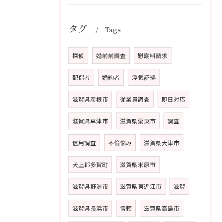
タグ
Tags
探偵
婚前前調査
慰謝料請求
配偶者
婚約者
浮気証拠
滋賀県彦根市
従業員調査
即日対応
滋賀県草津市
滋賀県栗東市
調査
信用調査
不倫悩み
滋賀県大津市
犬上郡多賀町
滋賀県米原市
滋賀県野洲市
滋賀県東近江市
滋賀
滋賀県長浜市
信頼
滋賀県高島市