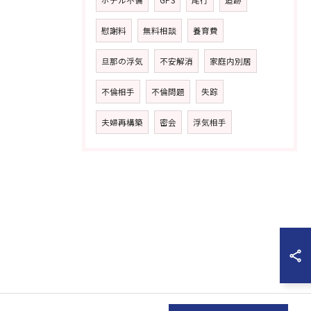
ホテル不倫
GPS
尾行
追跡
慰謝料
無料相談
養育費
旦那の浮気
不安解消
家庭内別居
不倫相手
不倫問題
失踪
夫婦再構築
密会
浮気相手