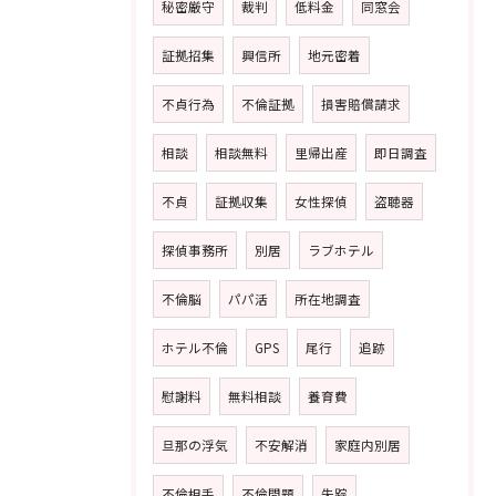
秘密厳守
裁判
低料金
同窓会
証拠招集
興信所
地元密着
不貞行為
不倫証拠
損害賠償請求
相談
相談無料
里帰出産
即日調査
不貞
証拠収集
女性探偵
盗聴器
探偵事務所
別居
ラブホテル
不倫脳
パパ活
所在地調査
ホテル不倫
GPS
尾行
追跡
慰謝料
無料相談
養育費
旦那の浮気
不安解消
家庭内別居
不倫相手
不倫問題
失踪