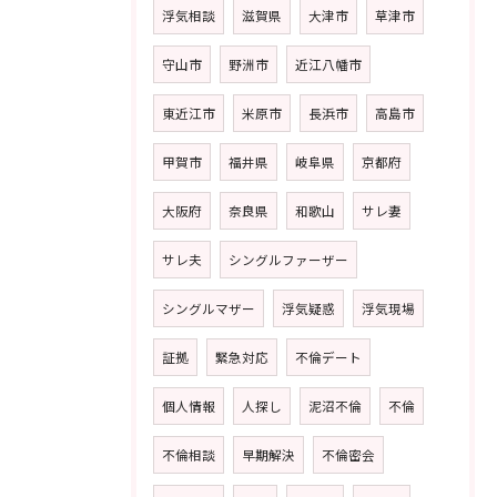
浮気相談
滋賀県
大津市
草津市
守山市
野洲市
近江八幡市
東近江市
米原市
長浜市
高島市
甲賀市
福井県
岐阜県
京都府
大阪府
奈良県
和歌山
サレ妻
サレ夫
シングルファーザー
シングルマザー
浮気疑惑
浮気現場
証拠
緊急対応
不倫デート
個人情報
人探し
泥沼不倫
不倫
不倫相談
早期解決
不倫密会