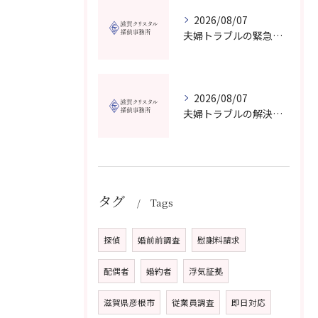
2026/08/07
夫婦トラブルの緊急相談を滋賀県甲賀市で今すぐ受けるための信頼できる窓口選びガイド
2026/08/07
夫婦トラブルの解決に役立つカウンセリングと滋賀県近江八幡市で相談先を選ぶコツ
タグ
Tags
探偵
婚前前調査
慰謝料請求
配偶者
婚約者
浮気証拠
滋賀県彦根市
従業員調査
即日対応