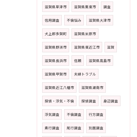
滋賀県草津市
滋賀県栗東市
調査
信用調査
不倫悩み
滋賀県大津市
犬上郡多賀町
滋賀県米原市
滋賀県野洲市
滋賀県東近江市
滋賀
滋賀県長浜市
信頼
滋賀県高島市
滋賀県甲賀市
夫婦トラブル
滋賀県近江八幡市
滋賀県湖南市
探偵・浮気・不倫
探偵調査
身辺調査
浮気調査
不倫調査
行方調査
素行調査
尾行調査
別居調査