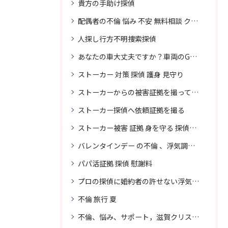
貴方の手助け探偵
配偶者の不倫 悩み 不安 無料相談 クリスタル探偵事務所
人探し行方不明捜索探偵
あなたの車大丈夫ですか？車両のGPS捜索なら滋賀クリスタル探偵事務所
ストーカー 対策 探偵 護身 見守り
ストーカーからの被害証拠を撮って貴女を護ります
ストーカー探偵へ依頼証拠を撮る
ストーカー被害 証拠 身を守る 探偵に頼む
バレンタインデー の不倫 、浮気調査に強い探偵
パパ活証拠 探偵 慰謝料
プロの探偵に婚約者の許せない浮気、無料相談で解決
不倫 旅行 夏
不倫、悩み、サポート，滋賀クリスタル探偵