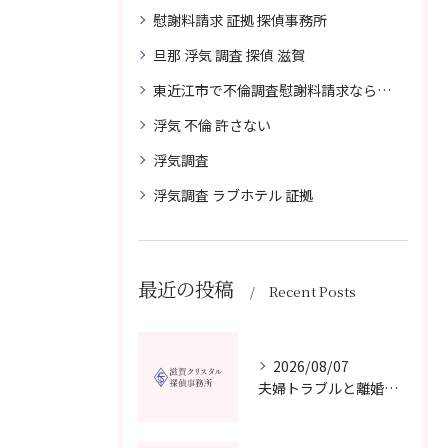
慰謝料請求 証拠 探偵事務所
旦那 浮気 調査 探偵 滋賀
東近江市で不倫調査慰謝料請求なら滋賀クリスタル探偵事務所へご相談
浮気 不倫 許さない
浮気調査
浮気調査 ラブホテル 証拠
最近の投稿
Recent Posts
2026/08/07
夫婦トラブルと離婚相談を滋賀県野洲市で費用や無料窓口の選び方まで詳しく解説