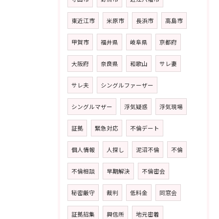
東近江市
米原市
長浜市
高島市
甲賀市
福井県
岐阜県
京都府
大阪府
奈良県
和歌山
サレ妻
サレ夫
シングルファーザー
シングルマザー
浮気疑惑
浮気現場
証拠
緊急対応
不倫デート
個人情報
人探し
泥沼不倫
不倫
不倫相談
早期解決
不倫密会
秘密厳守
裁判
低料金
同窓会
証拠招集
興信所
地元密着