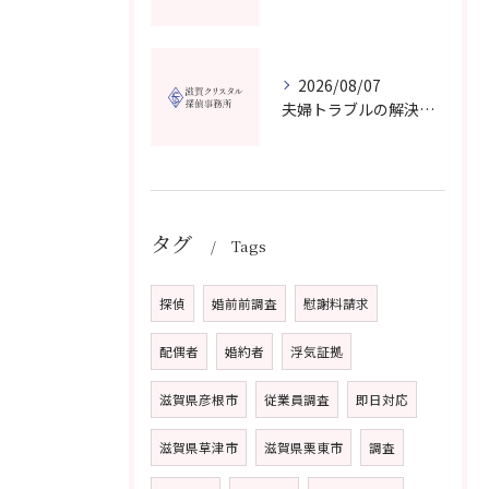
2026/08/07
夫婦トラブルの解決に役立つカウンセリングと滋賀県近江八幡市で相談先を選ぶコツ
タグ
Tags
探偵
婚前前調査
慰謝料請求
配偶者
婚約者
浮気証拠
滋賀県彦根市
従業員調査
即日対応
滋賀県草津市
滋賀県栗東市
調査