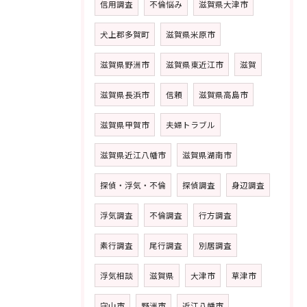
信用調査
不倫悩み
滋賀県大津市
犬上郡多賀町
滋賀県米原市
滋賀県野洲市
滋賀県東近江市
滋賀
滋賀県長浜市
信頼
滋賀県高島市
滋賀県甲賀市
夫婦トラブル
滋賀県近江八幡市
滋賀県湖南市
探偵・浮気・不倫
探偵調査
身辺調査
浮気調査
不倫調査
行方調査
素行調査
尾行調査
別居調査
浮気相談
滋賀県
大津市
草津市
守山市
野洲市
近江八幡市