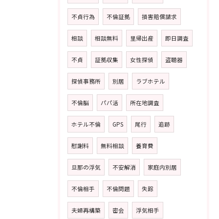
不貞行為
不倫証拠
損害賠償請求
相談
相談無料
里帰出産
即日調査
不貞
証拠収集
女性探偵
盗聴器
探偵事務所
別居
ラブホテル
不倫脳
パパ活
所在地調査
ホテル不倫
GPS
尾行
追跡
慰謝料
無料相談
養育費
旦那の浮気
不安解消
家庭内別居
不倫相手
不倫問題
失踪
夫婦再構築
密会
浮気相手