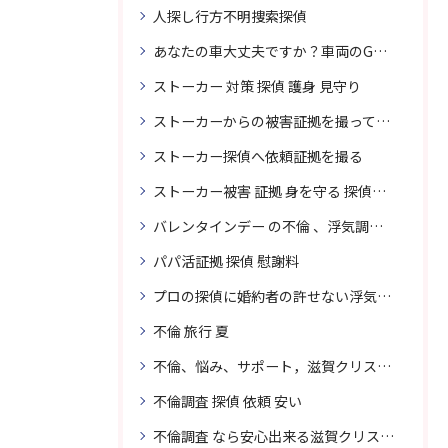
人探し行方不明捜索探偵
あなたの車大丈夫ですか？車両のGPS捜索なら滋賀クリスタル探偵事務所
ストーカー 対策 探偵 護身 見守り
ストーカーからの被害証拠を撮って貴女を護ります
ストーカー探偵へ依頼証拠を撮る
ストーカー被害 証拠 身を守る 探偵に頼む
バレンタインデー の不倫 、浮気調査に強い探偵
パパ活証拠 探偵 慰謝料
プロの探偵に婚約者の許せない浮気、無料相談で解決
不倫 旅行 夏
不倫、悩み、サポート，滋賀クリスタル探偵
不倫調査 探偵 依頼 安い
不倫調査 なら安心出来る滋賀クリスタル探偵事務所へご依頼