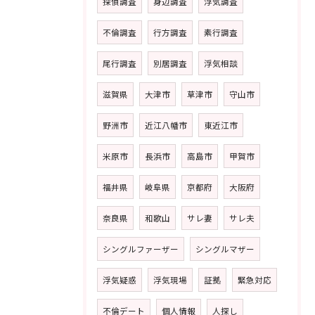
探偵調査
身辺調査
浮気調査
不倫調査
行方調査
素行調査
尾行調査
別居調査
浮気相談
滋賀県
大津市
草津市
守山市
野洲市
近江八幡市
東近江市
米原市
長浜市
高島市
甲賀市
福井県
岐阜県
京都府
大阪府
奈良県
和歌山
サレ妻
サレ夫
シングルファーザー
シングルマザー
浮気疑惑
浮気現場
証拠
緊急対応
不倫デート
個人情報
人探し