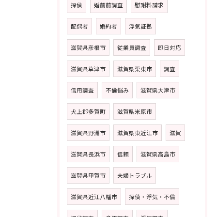
探偵
婚前前調査
慰謝料請求
配偶者
婚約者
浮気証拠
滋賀県彦根市
従業員調査
即日対応
滋賀県草津市
滋賀県栗東市
調査
信用調査
不倫悩み
滋賀県大津市
犬上郡多賀町
滋賀県米原市
滋賀県野洲市
滋賀県東近江市
滋賀
滋賀県長浜市
信頼
滋賀県高島市
滋賀県甲賀市
夫婦トラブル
滋賀県近江八幡市
探偵・浮気・不倫