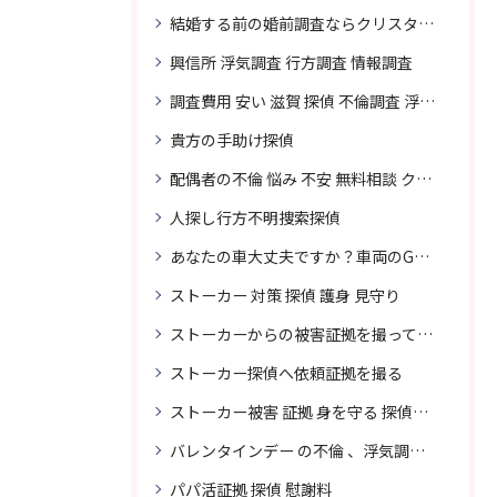
結婚する前の婚前調査ならクリスタル探偵事務所へお問い合わせ
興信所 浮気調査 行方調査 情報調査
調査費用 安い 滋賀 探偵 不倫調査 浮気調査
貴方の手助け探偵
配偶者の不倫 悩み 不安 無料相談 クリスタル探偵事務所
人探し行方不明捜索探偵
あなたの車大丈夫ですか？車両のGPS捜索なら滋賀クリスタル探偵事務所
ストーカー 対策 探偵 護身 見守り
ストーカーからの被害証拠を撮って貴女を護ります
ストーカー探偵へ依頼証拠を撮る
ストーカー被害 証拠 身を守る 探偵に頼む
バレンタインデー の不倫 、浮気調査に強い探偵
パパ活証拠 探偵 慰謝料