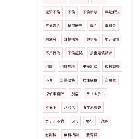
泥沼不倫
不倫
不倫相談
早期解決
不倫密会
秘密厳守
裁判
低料金
同窓会
証拠招集
興信所
地元密着
不貞行為
不倫証拠
損害賠償請求
相談
相談無料
里帰出産
即日調査
不貞
証拠収集
女性探偵
盗聴器
探偵事務所
別居
ラブホテル
不倫脳
パパ活
所在地調査
ホテル不倫
GPS
尾行
追跡
慰謝料
無料相談
養育費