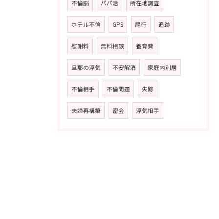
不倫脳
パパ活
所在地調査
ホテル不倫
GPS
尾行
追跡
慰謝料
無料相談
養育費
旦那の浮気
不安解消
家庭内別居
不倫相手
不倫問題
失踪
夫婦再構築
密会
浮気相手