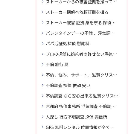
ストーカーからの被害証拠を撮って貴女を護ります
ストーカー探偵へ依頼証拠を撮る
ストーカー被害 証拠 身を守る 探偵に頼む
バレンタインデー の不倫 、浮気調査に強い探偵
パパ活証拠 探偵 慰謝料
プロの探偵に婚約者の許せない浮気、無料相談で解決
不倫 旅行 夏
不倫、悩み、サポート，滋賀クリスタル探偵
不倫調査 探偵 依頼 安い
不倫調査 なら安心出来る滋賀クリスタル探偵事務所へご依頼
京都府 探偵事務所 浮気調査 不倫調査 専門 無料相談
人探し 行方不明調査 探偵 興信所
GPS 無料レンタル 位置情報が全てわかります