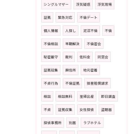
シングルマザー
浮気疑惑
浮気現場
証拠
緊急対応
不倫デート
個人情報
人探し
泥沼不倫
不倫
不倫相談
早期解決
不倫密会
秘密厳守
裁判
低料金
同窓会
証拠招集
興信所
地元密着
不貞行為
不倫証拠
損害賠償請求
相談
相談無料
里帰出産
即日調査
不貞
証拠収集
女性探偵
盗聴器
探偵事務所
別居
ラブホテル