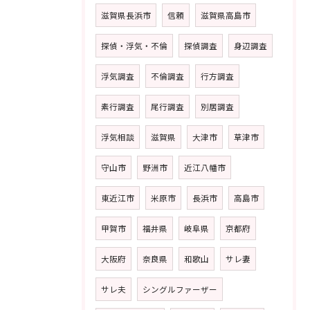
滋賀県長浜市
信頼
滋賀県高島市
探偵・浮気・不倫
探偵調査
身辺調査
浮気調査
不倫調査
行方調査
素行調査
尾行調査
別居調査
浮気相談
滋賀県
大津市
草津市
守山市
野洲市
近江八幡市
東近江市
米原市
長浜市
高島市
甲賀市
福井県
岐阜県
京都府
大阪府
奈良県
和歌山
サレ妻
サレ夫
シングルファーザー