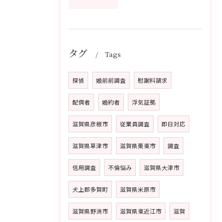
タグ
Tags
探偵
婚前前調査
慰謝料請求
配偶者
婚約者
浮気証拠
滋賀県彦根市
従業員調査
即日対応
滋賀県草津市
滋賀県栗東市
調査
信用調査
不倫悩み
滋賀県大津市
犬上郡多賀町
滋賀県米原市
滋賀県野洲市
滋賀県東近江市
滋賀