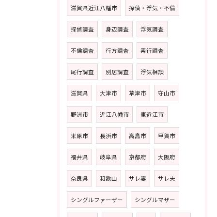
滋賀県近江八幡市
探偵・浮気・不倫
探偵調査
身辺調査
浮気調査
不倫調査
行方調査
素行調査
尾行調査
別居調査
浮気相談
滋賀県
大津市
草津市
守山市
野洲市
近江八幡市
東近江市
米原市
長浜市
高島市
甲賀市
福井県
岐阜県
京都府
大阪府
奈良県
和歌山
サレ妻
サレ夫
シングルファーザー
シングルマザー