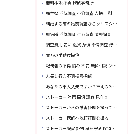
無料相談 不貞 探偵事務所
福井県 浮気調査 不倫調査 人探し 慰謝料 請求 裁判 相談 探偵 探偵事務所
結婚する前の婚前調査ならクリスタル探偵事務所へお問い合わせ
興信所 浮気調査 行方調査 情報調査
調査費用 安い 滋賀 探偵 不倫調査 浮気調査
貴方の手助け探偵
配偶者の不倫 悩み 不安 無料相談 クリスタル探偵事務所
人探し行方不明捜索探偵
あなたの車大丈夫ですか？車両のGPS捜索なら滋賀クリスタル探偵事務所
ストーカー 対策 探偵 護身 見守り
ストーカーからの被害証拠を撮って貴女を護ります
ストーカー探偵へ依頼証拠を撮る
ストーカー被害 証拠 身を守る 探偵に頼む