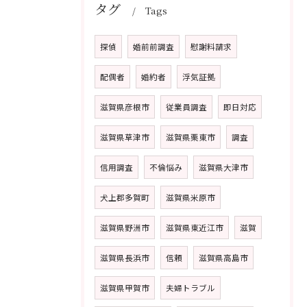
タグ
Tags
探偵
婚前前調査
慰謝料請求
配偶者
婚約者
浮気証拠
滋賀県彦根市
従業員調査
即日対応
滋賀県草津市
滋賀県栗東市
調査
信用調査
不倫悩み
滋賀県大津市
犬上郡多賀町
滋賀県米原市
滋賀県野洲市
滋賀県東近江市
滋賀
滋賀県長浜市
信頼
滋賀県高島市
滋賀県甲賀市
夫婦トラブル