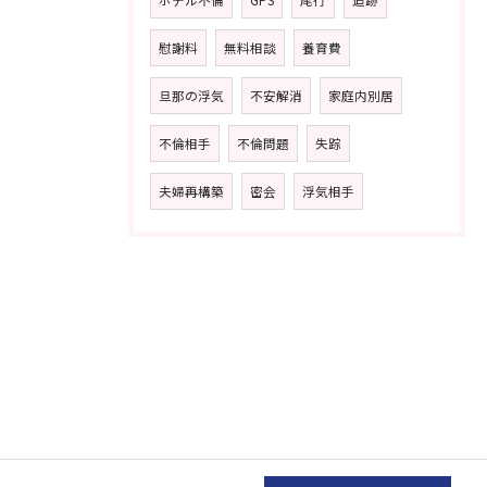
ホテル不倫
GPS
尾行
追跡
慰謝料
無料相談
養育費
旦那の浮気
不安解消
家庭内別居
不倫相手
不倫問題
失踪
夫婦再構築
密会
浮気相手