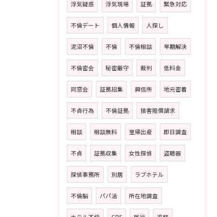
浮気疑惑
浮気現場
証拠
緊急対応
不倫デート
個人情報
人探し
泥沼不倫
不倫
不倫相談
早期解決
不倫密会
秘密厳守
裁判
低料金
同窓会
証拠招集
興信所
地元密着
不貞行為
不倫証拠
損害賠償請求
相談
相談無料
里帰出産
即日調査
不貞
証拠収集
女性探偵
盗聴器
探偵事務所
別居
ラブホテル
不倫脳
パパ活
所在地調査