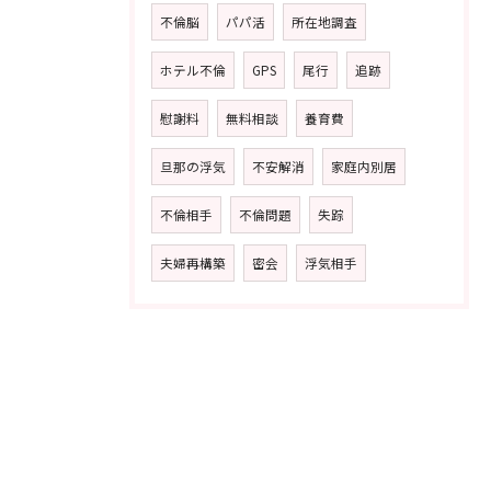
不倫脳
パパ活
所在地調査
ホテル不倫
GPS
尾行
追跡
慰謝料
無料相談
養育費
旦那の浮気
不安解消
家庭内別居
不倫相手
不倫問題
失踪
夫婦再構築
密会
浮気相手