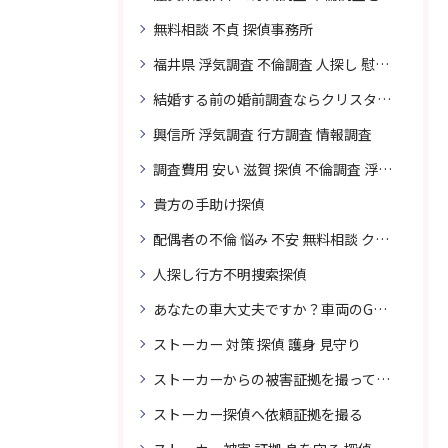
無料相談 不貞 探偵事務所
福井県 浮気調査 不倫調査 人探し 慰謝料 請求 裁判 相談 探偵 探偵事務所
結婚する前の婚前調査ならクリスタル探偵事務所へお問い合わせ
興信所 浮気調査 行方調査 情報調査
調査費用 安い 滋賀 探偵 不倫調査 浮気調査
貴方の手助け探偵
配偶者の不倫 悩み 不安 無料相談 クリスタル探偵事務所
人探し行方不明捜索探偵
あなたの車大丈夫ですか？車両のGPS捜索なら滋賀クリスタル探偵事務所
ストーカー 対策 探偵 護身 見守り
ストーカーからの被害証拠を撮って貴女を護ります
ストーカー探偵へ依頼証拠を撮る