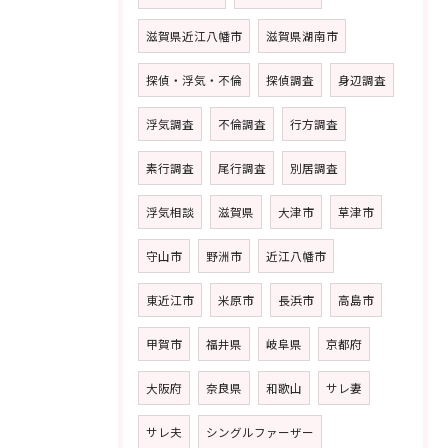
滋賀県近江八幡市
滋賀県湖南市
探偵・浮気・不倫
探偵調査
身辺調査
浮気調査
不倫調査
行方調査
素行調査
尾行調査
別居調査
浮気相談
滋賀県
大津市
草津市
守山市
野洲市
近江八幡市
東近江市
米原市
長浜市
高島市
甲賀市
福井県
岐阜県
京都府
大阪府
奈良県
和歌山
サレ妻
サレ夫
シングルファーザー