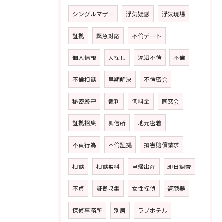
シングルマザー
浮気疑惑
浮気現場
証拠
緊急対応
不倫デート
個人情報
人探し
泥沼不倫
不倫
不倫相談
早期解決
不倫密会
秘密厳守
裁判
低料金
同窓会
証拠招集
興信所
地元密着
不貞行為
不倫証拠
損害賠償請求
相談
相談無料
里帰出産
即日調査
不貞
証拠収集
女性探偵
盗聴器
探偵事務所
別居
ラブホテル