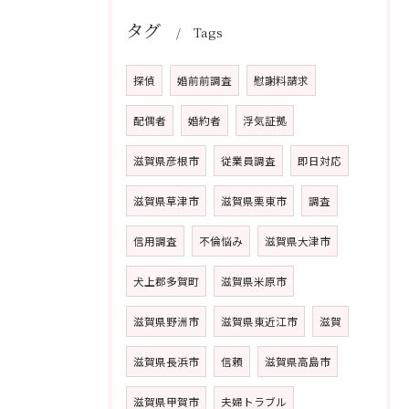
タグ
Tags
探偵
婚前前調査
慰謝料請求
配偶者
婚約者
浮気証拠
滋賀県彦根市
従業員調査
即日対応
滋賀県草津市
滋賀県栗東市
調査
信用調査
不倫悩み
滋賀県大津市
犬上郡多賀町
滋賀県米原市
滋賀県野洲市
滋賀県東近江市
滋賀
滋賀県長浜市
信頼
滋賀県高島市
滋賀県甲賀市
夫婦トラブル