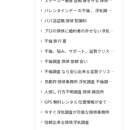
ストーカー被害 証拠 身を守る 探偵に頼む
バレンタインデー の不倫 、浮気調査に強い探偵
パパ活証拠 探偵 慰謝料
プロの探偵に婚約者の許せない浮気、無料相談で解決
不倫 旅行 夏
不倫、悩み、サポート，滋賀クリスタル探偵
不倫調査 探偵 依頼 安い
不倫調査 なら安心出来る滋賀クリスタル探偵事務所へご依頼
京都府 探偵事務所 浮気調査 不倫調査 専門 無料相談
人探し 行方不明調査 探偵 興信所
GPS 無料レンタル 位置情報が全てわかります
今すぐ浮気調査が可能な探偵事務所
信頼出来る探偵浮気調査