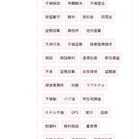
不倫相談
早期解決
不倫密会
秘密厳守
裁判
低料金
同窓会
証拠招集
興信所
地元密着
不貞行為
不倫証拠
損害賠償請求
相談
相談無料
里帰出産
即日調査
不貞
証拠収集
女性探偵
盗聴器
探偵事務所
別居
ラブホテル
不倫脳
パパ活
所在地調査
ホテル不倫
GPS
尾行
追跡
慰謝料
無料相談
養育費