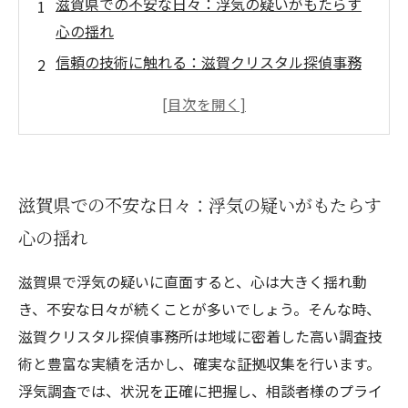
滋賀県での不安な日々：浮気の疑いがもたらす
心の揺れ
信頼の技術に触れる：滋賀クリスタル探偵事務
所の詳しい調査プロセス
証拠を掴む瞬間：確実な浮気調査で得られる安
心
プライバシーを守りながら：相談者の心に寄り
滋賀県での不安な日々：浮気の疑いがもたらす
添うサポート体制
心の揺れ
浮気調査の結果とその後：滋賀県で新たな一歩
を踏み出すために
滋賀県で浮気の疑いに直面すると、心は大きく揺れ動
なぜ滋賀クリスタル探偵事務所が選ばれるの
き、不安な日々が続くことが多いでしょう。そんな時、
か？地域密着の強みと実績
滋賀クリスタル探偵事務所は地域に密着した高い調査技
浮気調査で悩むあなたへ：安心できる専門機関
術と豊富な実績を活かし、確実な証拠収集を行います。
の見つけ方とポイント
浮気調査では、状況を正確に把握し、相談者様のプライ