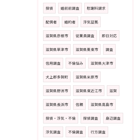
探偵
婚前前調査
慰謝料請求
配偶者
婚約者
浮気証拠
滋賀県彦根市
従業員調査
即日対応
滋賀県草津市
滋賀県栗東市
調査
信用調査
不倫悩み
滋賀県大津市
犬上郡多賀町
滋賀県米原市
滋賀県野洲市
滋賀県東近江市
滋賀
滋賀県長浜市
信頼
滋賀県高島市
探偵・浮気・不倫
探偵調査
身辺調査
浮気調査
不倫調査
行方調査