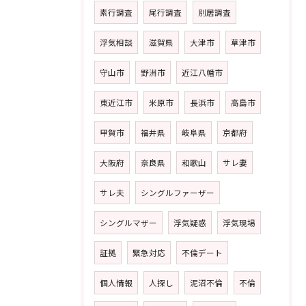
素行調査
尾行調査
別居調査
浮気相談
滋賀県
大津市
草津市
守山市
野洲市
近江八幡市
東近江市
米原市
長浜市
高島市
甲賀市
福井県
岐阜県
京都府
大阪府
奈良県
和歌山
サレ妻
サレ夫
シングルファーザー
シングルマザー
浮気疑惑
浮気現場
証拠
緊急対応
不倫デート
個人情報
人探し
泥沼不倫
不倫