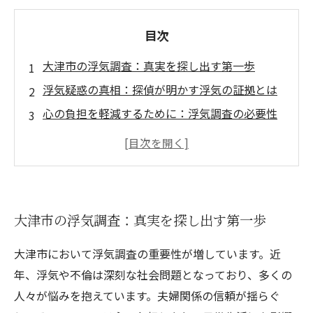
目次
大津市の浮気調査：真実を探し出す第一歩
浮気疑惑の真相：探偵が明かす浮気の証拠とは
心の負担を軽減するために：浮気調査の必要性
信頼できる探偵の選び方：あなたの味方になる
専門家
浮気が発覚した後の対処法：専門家からのアド
バイス
大津市の浮気調査：真実を探し出す第一歩
大津市で見つけた真実：浮気調査がもたらす未
来
大津市において浮気調査の重要性が増しています。近
疑念を解消し、より良い生活を：大津市の浮気
年、浮気や不倫は深刻な社会問題となっており、多くの
調査の重要性
人々が悩みを抱えています。夫婦関係の信頼が揺らぐ