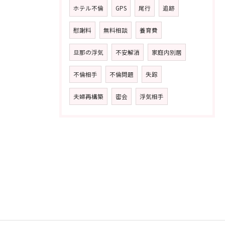
ホテル不倫
GPS
尾行
追跡
慰謝料
無料相談
養育費
旦那の浮気
不安解消
家庭内別居
不倫相手
不倫問題
失踪
夫婦再構築
密会
浮気相手