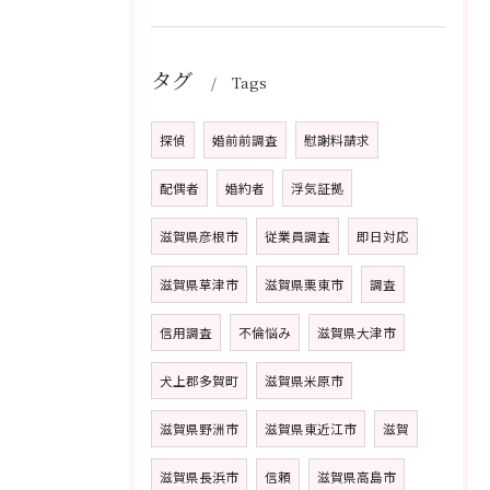
タグ
Tags
探偵
婚前前調査
慰謝料請求
配偶者
婚約者
浮気証拠
滋賀県彦根市
従業員調査
即日対応
滋賀県草津市
滋賀県栗東市
調査
信用調査
不倫悩み
滋賀県大津市
犬上郡多賀町
滋賀県米原市
滋賀県野洲市
滋賀県東近江市
滋賀
滋賀県長浜市
信頼
滋賀県高島市