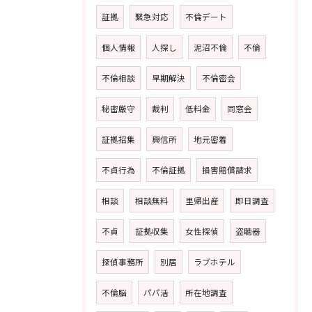
証拠
緊急対応
不倫デート
個人情報
人探し
泥沼不倫
不倫
不倫相談
早期解決
不倫密会
秘密厳守
裁判
低料金
同窓会
証拠招集
興信所
地元密着
不貞行為
不倫証拠
損害賠償請求
相談
相談無料
里帰出産
即日調査
不貞
証拠収集
女性探偵
盗聴器
探偵事務所
別居
ラブホテル
不倫脳
パパ活
所在地調査