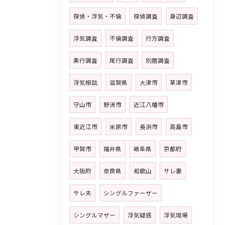
探偵・浮気・不倫
探偵調査
身辺調査
浮気調査
不倫調査
行方調査
素行調査
尾行調査
別居調査
浮気相談
滋賀県
大津市
草津市
守山市
野洲市
近江八幡市
東近江市
米原市
長浜市
高島市
甲賀市
福井県
岐阜県
京都府
大阪府
奈良県
和歌山
サレ妻
サレ夫
シングルファーザー
シングルマザー
浮気疑惑
浮気現場