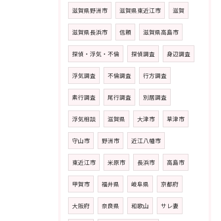
滋賀県野洲市
滋賀県東近江市
滋賀
滋賀県長浜市
信頼
滋賀県高島市
探偵・浮気・不倫
探偵調査
身辺調査
浮気調査
不倫調査
行方調査
素行調査
尾行調査
別居調査
浮気相談
滋賀県
大津市
草津市
守山市
野洲市
近江八幡市
東近江市
米原市
長浜市
高島市
甲賀市
福井県
岐阜県
京都府
大阪府
奈良県
和歌山
サレ妻