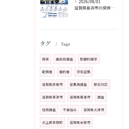
2026/08/01
滋賀県長浜市の探偵なら【滋賀クリスタル探偵事務所】浮気調査・素行調査・人探し・証拠収集ならお任せください
タグ
Tags
探偵
婚前前調査
慰謝料請求
配偶者
婚約者
浮気証拠
滋賀県彦根市
従業員調査
即日対応
滋賀県草津市
滋賀県栗東市
調査
信用調査
不倫悩み
滋賀県大津市
犬上郡多賀町
滋賀県米原市