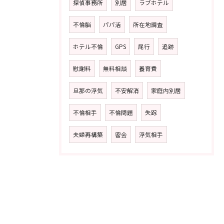
探偵事務所
別居
ラブホテル
不倫脳
パパ活
所在地調査
ホテル不倫
GPS
尾行
追跡
慰謝料
無料相談
養育費
旦那の浮気
不安解消
家庭内別居
不倫相手
不倫問題
失踪
夫婦再構築
密会
浮気相手