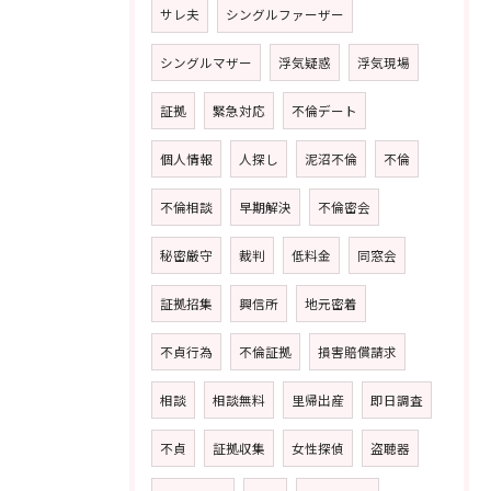
サレ夫
シングルファーザー
シングルマザー
浮気疑惑
浮気現場
証拠
緊急対応
不倫デート
個人情報
人探し
泥沼不倫
不倫
不倫相談
早期解決
不倫密会
秘密厳守
裁判
低料金
同窓会
証拠招集
興信所
地元密着
不貞行為
不倫証拠
損害賠償請求
相談
相談無料
里帰出産
即日調査
不貞
証拠収集
女性探偵
盗聴器