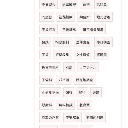
不倫密会
秘密厳守
裁判
低料金
同窓会
証拠招集
興信所
地元密着
不貞行為
不倫証拠
損害賠償請求
相談
相談無料
里帰出産
即日調査
不貞
証拠収集
女性探偵
盗聴器
探偵事務所
別居
ラブホテル
不倫脳
パパ活
所在地調査
ホテル不倫
GPS
尾行
追跡
慰謝料
無料相談
養育費
旦那の浮気
不安解消
家庭内別居