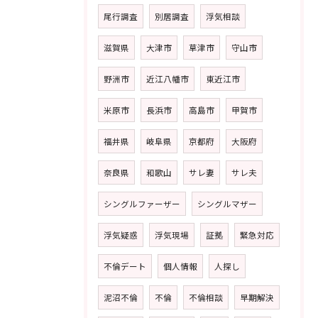
尾行調査
別居調査
浮気相談
滋賀県
大津市
草津市
守山市
野洲市
近江八幡市
東近江市
米原市
長浜市
高島市
甲賀市
福井県
岐阜県
京都府
大阪府
奈良県
和歌山
サレ妻
サレ夫
シングルファーザー
シングルマザー
浮気疑惑
浮気現場
証拠
緊急対応
不倫デート
個人情報
人探し
泥沼不倫
不倫
不倫相談
早期解決