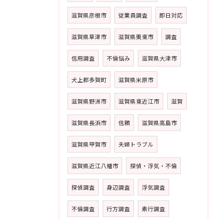
滋賀県彦根市
従業員調査
即日対応
滋賀県草津市
滋賀県栗東市
調査
信用調査
不倫悩み
滋賀県大津市
犬上郡多賀町
滋賀県米原市
滋賀県野洲市
滋賀県東近江市
滋賀
滋賀県長浜市
信頼
滋賀県高島市
滋賀県甲賀市
夫婦トラブル
滋賀県近江八幡市
探偵・浮気・不倫
探偵調査
身辺調査
浮気調査
不倫調査
行方調査
素行調査